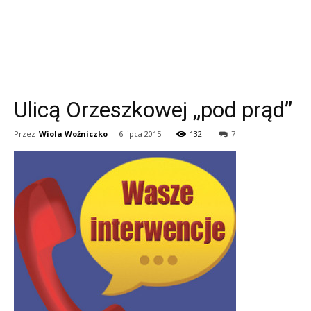
Ulicą Orzeszkowej „pod prąd”
Przez
Wiola Woźniczko
-
6 lipca 2015
132
7