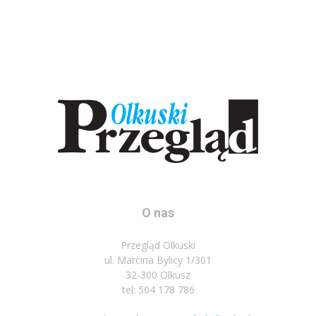
O nas
Przegląd Olkuski
ul. Marcina Bylicy 1/301
32-300 Olkusz
tel: 504 178 786