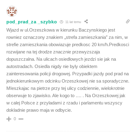
pod_prad_za _szybko
11 lat temu
Wjazd w ul.Orzeszkowa w kierunku Baczynskiego jest
rowniez oznaczony znakiem „strefa zamieszkania” za nim, w
strefie zamieszkania obowiazuje predkosc 20 km/h.Predkosci
rozwijane na tej drodze znacznie przewyzszaja
dopuszczalna. Na ulicach osiedlowych jezdzi sie jak na
autostradach. Osiedla nigdy nie byly obiektem
zainteresowania policji drogowej. Przypadki jazdy pod prad na
jednokierunkowym odcinku Orzeszkowej nie sa sporadyczne.
MIeszkajac na pietrze przy tej ulicy codziennie, wielokrotnie
obserwuje to zjawisko. Ale kogo to …. . Na Orzeszkowej jak
w calej Polsce z przyladami z rzadu i parlamentu wszyscy
dokladnie prawo maja w odbycie.
0