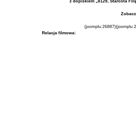
z dopiskiem „8129, Starosta Fil
Zobacz 
{joomplu:26887}{joomplu:
Relacja filmowa: