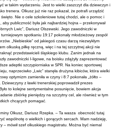
yć w takim wydarzeniu. Jest to wielki zaszczyt dla dziewczyn i
ako trenera. Olkusz już nie raz pokazał, że potrafi urządzić
święto. Nie o cele szkoleniowe tutaj chodzi, ale o pomoc i
, aby publiczność była jak najbardziej hojna – przekonywał
ebrnych Lwic”, Dariusz Olszewski. Jego zawodniczki w
 turniejowym spotkaniu 19:17 pokonały młodzieżowy zespół
rzów. „Niebieskie” od jakiegoś czasu darzą niezwykłym
m olkuską piłkę ręczną, więc i na tej szczytnej akcji nie
aknąć przedstawicieli śląskiego klubu. Zanim jednak na
szły zawodniczki I-ligowe, na boisku zdążyły zaprezentować
dsze adeptki szczypiorniaka w SPR. Na koniec sportowej
nieju, naprzeciwko „Lwic” stanęła drużyna kibiców, która wielki
wy optymizm zamieniła w czyny i 8:7 pokonała „żółto –
 Dziewczyny z ławki trenerskiej poprowadził prezes
Było to kolejne sentymentalne posunięcie, bowiem akcja
zadanie zbiórkę pieniędzy na szczytny cel, ale również w tym
ystkich chcących pomagać.
 Gminy Olkusz, Dariusz Rzepka. – Ta wasza obecność tutaj
yć wspólnotę o wielkich i gorących sercach. Mam nadzieję,
szy – mówił szef olkuskiego magistratu. Można być niemal