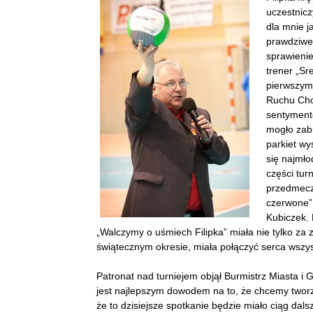
uczestnicz
dla mnie j
prawdziwe 
sprawienie
trener „Sr
pierwszym
Ruchu Cho
sentymente
mogło zabr
parkiet wy
się najmło
części tur
przedmeczo
czerwone”.
Kubiczek. 
„Walczymy o uśmiech Filipka” miała nie tylko za 
świątecznym okresie, miała połączyć serca wsz
Patronat nad turniejem objął Burmistrz Miasta i
jest najlepszym dowodem na to, że chcemy tworz
że to dzisiejsze spotkanie będzie miało ciąg dal