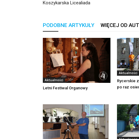
Koszykarska Licealiada
PODOBNE ARTYKUŁY
WIĘCEJ OD AU
Aktualności
Aktualności
Rycerskie 
po raz osie
Letni Festiwal Organowy