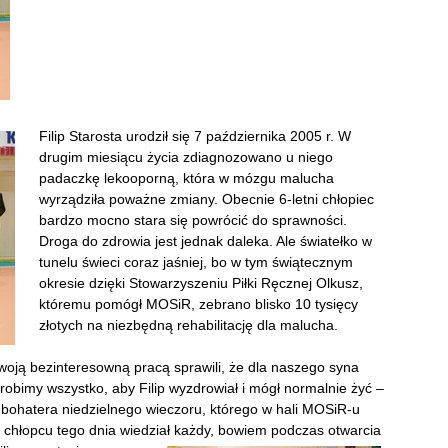
Filip Starosta urodził się 7 października 2005 r. W
drugim miesiącu życia zdiagnozowano u niego
padaczkę lekooporną, która w mózgu malucha
wyrządziła poważne zmiany. Obecnie 6-letni chłopiec
bardzo mocno stara się powrócić do sprawności.
Droga do zdrowia jest jednak daleka. Ale światełko w
tunelu świeci coraz jaśniej, bo w tym świątecznym
okresie dzięki Stowarzyszeniu Piłki Ręcznej Olkusz,
któremu pomógł MOSiR, zebrano blisko 10 tysięcy
złotych na niezbędną rehabilitację dla malucha.
swoją bezinteresowną pracą sprawili, że dla naszego syna
robimy wszystko, aby Filip wyzdrowiał i mógł normalnie żyć –
o bohatera niedzielnego wieczoru, którego w hali MOSiR-u
o chłopcu tego dnia wiedział każdy, bowiem podczas otwarcia