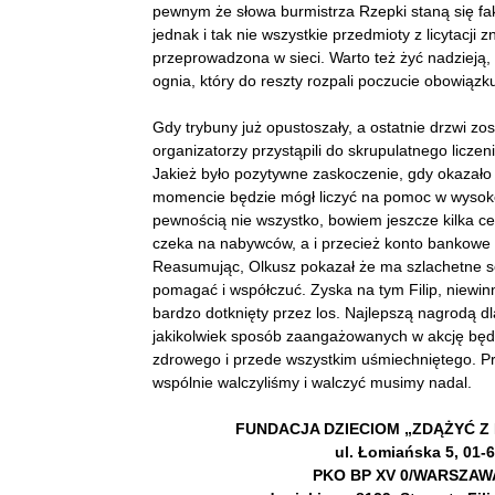
pewnym że słowa burmistrza Rzepki staną się fak
jednak i tak nie wszystkie przedmioty z licytacji
przeprowadzona w sieci. Warto też żyć nadzieją,
ognia, który do reszty rozpali poczucie obowiąz
Gdy trybuny już opustoszały, a ostatnie drzwi zos
organizatorzy przystąpili do skrupulatnego liczen
Jakież było pozytywne zaskoczenie, gdy okazało s
momencie będzie mógł liczyć na pomoc w wysokoś
pewnością nie wszystko, bowiem jeszcze kilka ce
czeka na nabywców, a i przecież konto bankowe c
Reasumując, Olkusz pokazał że ma szlachetne se
pomagać i współczuć. Zyska na tym Filip, niewinn
bardzo dotknięty przez los. Najlepszą nagrodą d
jakikolwiek sposób zaangażowanych w akcję będ
zdrowego i przede wszystkim uśmiechniętego. Pr
wspólnie walczyliśmy i walczyć musimy nadal.
FUNDACJA DZIECIOM „ZDĄŻYĆ Z
ul. Łomiańska 5, 01-
PKO BP XV 0/WARSZAWA 