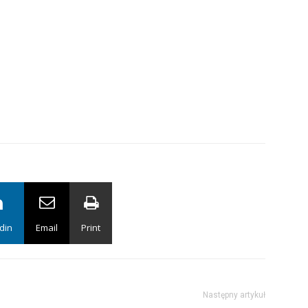
din
Email
Print
Następny artykuł