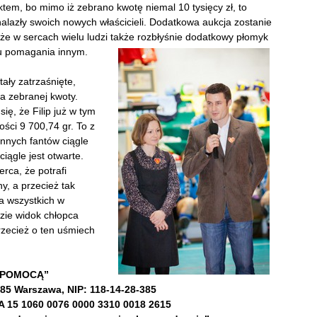
tem, bo mimo iż zebrano kwotę niemal 10 tysięcy zł, to
 znalazły swoich nowych właścicieli. Dodatkowa aukcja zostanie
 że w sercach wielu ludzi także rozbłyśnie dodatkowy płomyk
ku pomagania innym.
tały zatrzaśnięte,
ia zebranej kwoty.
ię, że Filip już w tym
ci 9 700,74 gr. To z
nnych fantów ciągle
iągle jest otwarte.
rca, że potrafi
y, a przecież tak
la wszystkich w
zie widok chłopca
zecież o ten uśmiech
 POMOCĄ”
685 Warszawa, NIP: 118-14-28-385
15 1060 0076 0000 3310 0018 2615