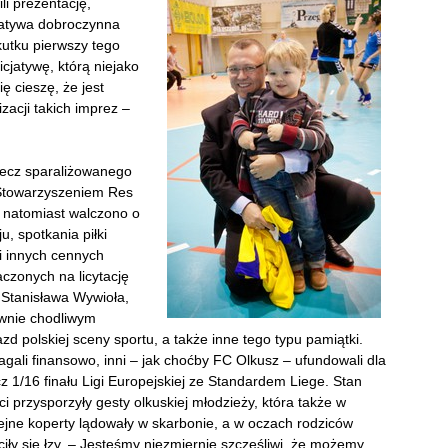
li prezentację,
cjatywa dobroczynna
kutku pierwszy tego
cjatywę, którą niejako
ę cieszę, że jest
zacji takich imprez –
zecz sparaliżowanego
e Stowarzyszeniem Res
z natomiast walczono o
, spotkania piłki
i innych cennych
czonych na licytację
 Stanisława Wywioła,
ównie chodliwym
d polskiej sceny sportu, a także inne tego typu pamiątki.
gali finansowo, inni – jak choćby FC Olkusz – ufundowali dla
cz 1/16 finału Ligi Europejskiej ze Standardem Liege. Stan
i przysporzyły gesty olkuskiej młodzieży, która także w
ejne koperty lądowały w skarbonie, a w oczach rodziców
iły się łzy.
– Jesteśmy niezmiernie szczęśliwi, że możemy