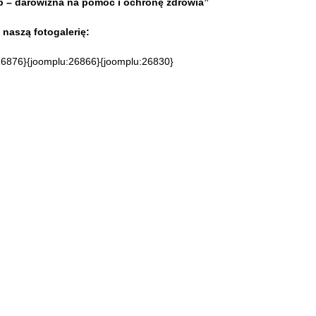
ip – darowizna na pomoc i ochronę zdrowia”
naszą fotogalerię:
26876}{joomplu:26866}{joomplu:26830}