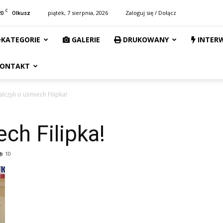
C
20
piątek, 7 sierpnia, 2026
Zaloguj się / Dołącz
Olkusz
KATEGORIE
GALERIE
DRUKOWANY
INTER
ONTAKT
lczyli o uśmiech Filipka!
ch Filipka!
10