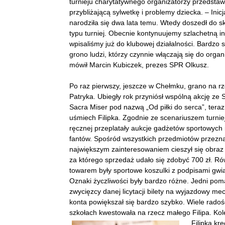
turnieju charytatywnego organizatorzy przedstawi
przybliżającą sylwetkę i problemy dziecka. – Ini
narodziła się dwa lata temu. Wtedy doszedł do s
typu turniej. Obecnie kontynuujemy szlachetną ini
wpisaliśmy już do klubowej działalności. Bardzo si
grono ludzi, którzy czynnie włączają się do organi
mówił Marcin Kubiczek, prezes SPR Olkusz.
Po raz pierwszy, jeszcze w Chełmku, grano na r
Patryka. Ubiegły rok przyniósł wspólną akcję z
Sacra Miser pod nazwą „Od piłki do serca”, tera
uśmiech Filipka. Zgodnie ze scenariuszem turnieju
ręcznej przeplatały aukcje gadżetów sportowych 
fantów. Spośród wszystkich przedmiotów przezna
największym zainteresowaniem cieszył się obraz
za którego sprzedaż udało się zdobyć 700 zł. R
towarem były sportowe koszulki z podpisami gwiaz
Oznaki życzliwości były bardzo różne. Jedni poma
zwycięzcy danej licytacji bilety na wyjazdowy me
konta powiększał się bardzo szybko. Wiele radośc
szkołach kwestowała na rzecz małego Filipa. Kol
Filipka kręc