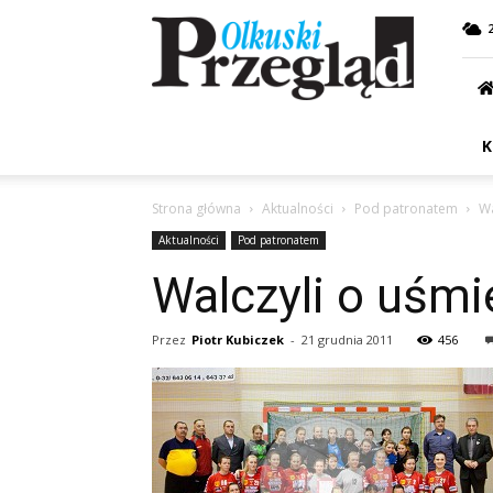
Przegląd
Olkuski
K
Strona główna
Aktualności
Pod patronatem
Wa
Aktualności
Pod patronatem
Walczyli o uśmie
Przez
Piotr Kubiczek
-
21 grudnia 2011
456