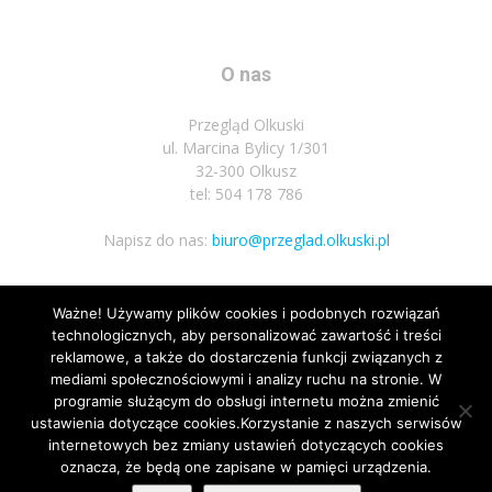
O nas
Przegląd Olkuski
ul. Marcina Bylicy 1/301
32-300 Olkusz
tel: 504 178 786
Napisz do nas:
biuro@przeglad.olkuski.pl
Ważne! Używamy plików cookies i podobnych rozwiązań
Podążaj za nami
technologicznych, aby personalizować zawartość i treści
reklamowe, a także do dostarczenia funkcji związanych z
mediami społecznościowymi i analizy ruchu na stronie. W
programie służącym do obsługi internetu można zmienić
ustawienia dotyczące cookies.Korzystanie z naszych serwisów
internetowych bez zmiany ustawień dotyczących cookies
3
oznacza, że będą one zapisane w pamięci urządzenia.
Nota prawna
Polityka prywatnosci
Kariera
Regulamin