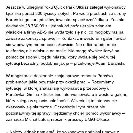
Jeszcze w ubiegłym roku Quick Park Olkusz zalegał wykonawcy
łącznika ponad 300 tysięcy złotych. Po wielu prośbach ze strony
Barańskiego i urzędników, inwestor spłacił część długu. Zostało
dokładnie 28 760,09 zł, jednak od października zdaniem
właściciela firmy AB-S nie wydarzyło się nic, co mogłoby raz na
zawsze zakończyć sprawę. – Kontakt z inwestorem galerii urwał
się w pewnym momencie całkowicie. Nie odbiera ode mnie
telefonów, nie odpisuje na maile. Nie mogę również liczyć na
pomoc ze strony urzędu miasta, który wydaje się być w tej
sytuacji bezradny, podobnie jak ja – przekonuje Adam Barański.
W magistracie doskonale znają sprawę remontu Parcówki i
problemów, jakie powstały przy okazji prac. – Rozumiemy
sytuację, w której znalazł się wykonawca przebudowy ul.
Parcówka. Gmina kilkukrotnie interweniowała u inwestora galerii,
który zalega w spłacie należności. Wcześniej te interwencje
okazywały się skuteczne. Oczywiście i tym razem nie
pozostawimy tej sprawy i będziemy chcieli pomóc wykonawcy –
zaznacza Michał Latos, rzecznik prasowy UMiG Olkusz.
– Należy jednak pamiętać, że wykonawca podpisał umowę z