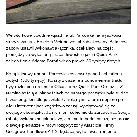
We wtorkowe południe wjazd na ul. Parcówka na wysokości
skrzyżowania z Hotelem Victoria został zablokowany. Betonowe
zapory ustawił wykonawca łącznika, czekający na część
pieniędzy za wykonaną pracę. Inwestor galerii Quick Park
zalega firmie Adama Barańskiego prawie 30 tysięcy złotych.
Kompleksowy remont Parcówki kosztował ponad pół miliona
złotych (530 tysięcy). Koszty związane z odnowieniem traktu
były rozłożone na gminę Olkusz oraz Quick Park Olkusz. – Z
terminowością w płatnościach od samego początku było trudno.
Inwestor galerii długo zwlekał z kolejnymi ratami i dopiero po
wielu interwencjach częściowo zaczął wywiązywać się ze
swojego obowiązku. Ja nie mam sobie nic do zarzucenia. Swoją
robotę wykonałem jak należy, a mimo to nadal muszę się prosić
o swoje pieniądze – mówi rozgoryczony właściciel Firmy
Usługowo-Handlowej AB-S, będącej wykonawcą remontu.