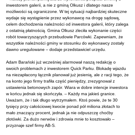
inwestorem galerii, a nie z gminą Olkusz i dlatego nasze
możliwości są ograniczone. W tej sytuacji najbardziej skuteczne
wydaje się wystąpienie przez wykonawcę na drogę sądową,
celem dochodzenia należności od inwestora galerii, który zalega
z ostatnią płatnością. Gmina Olkusz zleciła wykonanie części
robót towarzyszących przebudowie Parcówki. Zapewniam, że
wszystkie należności gminy w stosunku do wykonawcy zostały
dawno uregulowane – dodaje przedstawiciel urzędu.
Adam Barański już wcześniej alarmował naszą redakcję o
swoich problemach z inwestorem Quick Parku. Blokadę wjazdu
na niezapłacony łącznik planował już jesienią, ale z racji tego, że
na konto jego firmy trafiła część pieniędzy, zrezygnował z
ustawienia betonowych zapór. Wiara w dobre intencje inwestora
w końcu jednak się skończyła. – Każdy ma jakieś granice.
Uważam, że i tak długo wytrzymałem. Ktoś powie, że te 30
tysięcy przy całościowej kwocie ponad pół miliona złotach to
mało znaczący procent, jednak ja nie odpuszczę choćby
złotówki. Za dużo nerwów i zdrowia mnie to kosztowało –
przyznaje szef firmy AB-S.