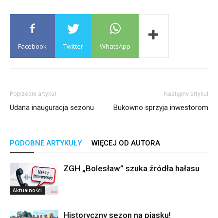
Facebook
Twitter
WhatsApp
Poprzedni artykuł
Następny artykuł
Udana inauguracja sezonu
Bukowno sprzyja inwestorom
PODOBNE ARTYKUŁY
WIĘCEJ OD AUTORA
ZGH „Bolesław” szuka źródła hałasu
Aktualności
Historyczny sezon na piasku!