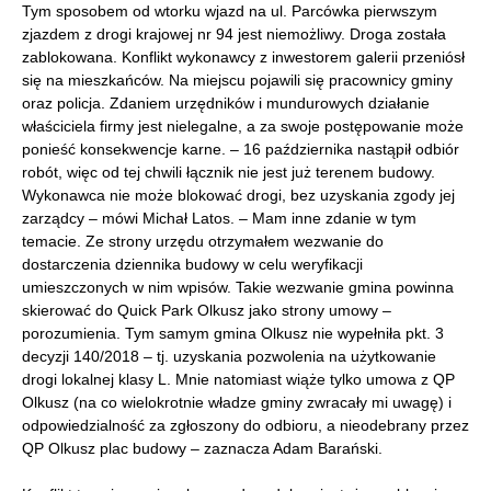
Tym sposobem od wtorku wjazd na ul. Parcówka pierwszym
zjazdem z drogi krajowej nr 94 jest niemożliwy. Droga została
zablokowana. Konflikt wykonawcy z inwestorem galerii przeniósł
się na mieszkańców. Na miejscu pojawili się pracownicy gminy
oraz policja. Zdaniem urzędników i mundurowych działanie
właściciela firmy jest nielegalne, a za swoje postępowanie może
ponieść konsekwencje karne. – 16 października nastąpił odbiór
robót, więc od tej chwili łącznik nie jest już terenem budowy.
Wykonawca nie może blokować drogi, bez uzyskania zgody jej
zarządcy – mówi Michał Latos. – Mam inne zdanie w tym
temacie. Ze strony urzędu otrzymałem wezwanie do
dostarczenia dziennika budowy w celu weryfikacji
umieszczonych w nim wpisów. Takie wezwanie gmina powinna
skierować do Quick Park Olkusz jako strony umowy –
porozumienia. Tym samym gmina Olkusz nie wypełniła pkt. 3
decyzji 140/2018 – tj. uzyskania pozwolenia na użytkowanie
drogi lokalnej klasy L. Mnie natomiast wiąże tylko umowa z QP
Olkusz (na co wielokrotnie władze gminy zwracały mi uwagę) i
odpowiedzialność za zgłoszony do odbioru, a nieodebrany przez
QP Olkusz plac budowy – zaznacza Adam Barański.