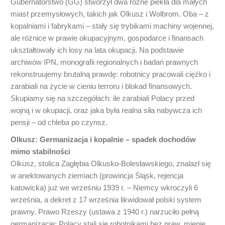
Gubernatorstwo (GG) stworzył dwa różne piekła dla małych
miast przemysłowych, takich jak Olkusz i Wolbrom. Oba – z
kopalniami i fabrykami – stały się trybikami machiny wojennej,
ale różnice w prawie okupacyjnym, gospodarce i finansach
ukształtowały ich losy na lata okupacji. Na podstawie
archiwów IPN, monografii regionalnych i badań prawnych
rekonstruujemy brutalną prawdę: robotnicy pracowali ciężko i
zarabiali na życie w cieniu terroru i blokad finansowych.
Skupiamy się na szczegółach: ile zarabiali Polacy przed
wojną i w okupacji, oraz jaka była realna siła nabywcza ich
pensji – od chleba po czynsz.
Olkusz: Germanizacja i kopalnie – spadek dochodów
mimo stabilności
Olkusz, stolica Zagłębia Olkusko-Bolesławskiego, znalazł się
w anektowanych ziemiach (prowincja Śląsk, rejencja
katowicka) już we wrześniu 1939 r. – Niemcy wkroczyli 6
września, a dekret z 17 września likwidował polski system
prawny. Prawo Rzeszy (ustawa z 1940 r.) narzuciło pełną
germanizację: Polacy stali się robotnikami bez praw, mienie