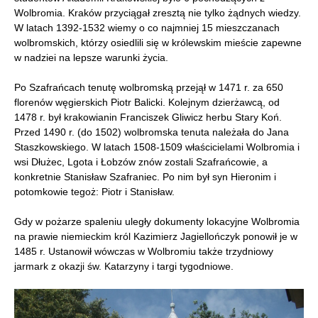
Wolbromia. Kraków przyciągał zresztą nie tylko żądnych wiedzy.
W latach 1392-1532 wiemy o co najmniej 15 mieszczanach
wolbromskich, którzy osiedlili się w królewskim mieście zapewne
w nadziei na lepsze warunki życia.
Po Szafrańcach tenutę wolbromską przejął w 1471 r. za 650
florenów węgierskich Piotr Balicki. Kolejnym dzierżawcą, od
1478 r. był krakowianin Franciszek Gliwicz herbu Stary Koń.
Przed 1490 r. (do 1502) wolbromska tenuta należała do Jana
Staszkowskiego. W latach 1508-1509 właścicielami Wolbromia i
wsi Dłużec, Lgota i Łobzów znów zostali Szafrańcowie, a
konkretnie Stanisław Szafraniec. Po nim był syn Hieronim i
potomkowie tegoż: Piotr i Stanisław.
Gdy w pożarze spaleniu uległy dokumenty lokacyjne Wolbromia
na prawie niemieckim król Kazimierz Jagiellończyk ponowił je w
1485 r. Ustanowił wówczas w Wolbromiu także trzydniowy
jarmark z okazji św. Katarzyny i targi tygodniowe.