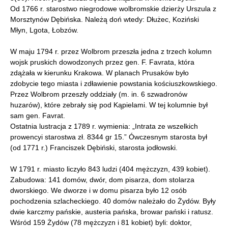
Od 1766 r. starostwo niegrodowe wolbromskie dzierży Urszula z
Morsztynów Dębińska. Należą doń wtedy: Dłużec, Koziński
Młyn, Lgota, Łobzów.
W maju 1794 r. przez Wolbrom przeszła jedna z trzech kolumn
wojsk pruskich dowodzonych przez gen. F. Favrata, która
zdążała w kierunku Krakowa. W planach Prusaków było
zdobycie tego miasta i zdławienie powstania kościuszkowskiego.
Przez Wolbrom przeszły oddziały (m. in. 6 szwadronów
huzarów), które zebrały się pod Kąpielami. W tej kolumnie był
sam gen. Favrat.
Ostatnia lustracja z 1789 r. wymienia: „Intrata ze wszelkich
prowencyi starostwa zł. 8344 gr 15.” Ówczesnym starosta był
(od 1771 r.) Franciszek Dębiński, starosta jodłowski.
W 1791 r. miasto liczyło 843 ludzi (404 mężczyzn, 439 kobiet).
Zabudowa: 141 domów, dwór, dom pisarza, dom stolarza
dworskiego. We dworze i w domu pisarza było 12 osób
pochodzenia szlacheckiego. 40 domów należało do Żydów. Były
dwie karczmy pańskie, austeria pańska, browar pański i ratusz.
Wśród 159 Żydów (78 mężczyzn i 81 kobiet) byli: doktor,