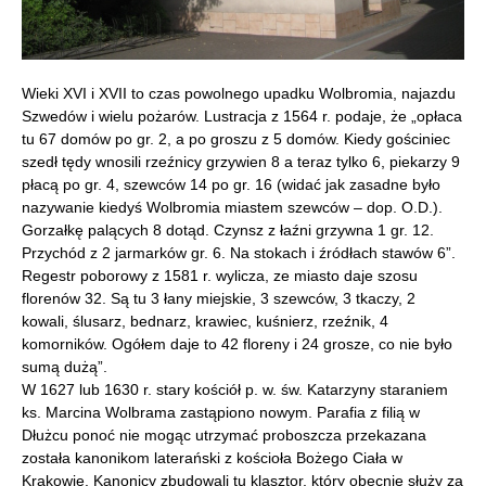
Wieki XVI i XVII to czas powolnego upadku Wolbromia, najazdu
Szwedów i wielu pożarów. Lustracja z 1564 r. podaje, że „opłaca
tu 67 domów po gr. 2, a po groszu z 5 domów. Kiedy gościniec
szedł tędy wnosili rzeźnicy grzywien 8 a teraz tylko 6, piekarzy 9
płacą po gr. 4, szewców 14 po gr. 16 (widać jak zasadne było
nazywanie kiedyś Wolbromia miastem szewców – dop. O.D.).
Gorzałkę palących 8 dotąd. Czynsz z łaźni grzywna 1 gr. 12.
Przychód z 2 jarmarków gr. 6. Na stokach i źródłach stawów 6”.
Regestr poborowy z 1581 r. wylicza, ze miasto daje szosu
florenów 32. Są tu 3 łany miejskie, 3 szewców, 3 tkaczy, 2
kowali, ślusarz, bednarz, krawiec, kuśnierz, rzeźnik, 4
komorników. Ogółem daje to 42 floreny i 24 grosze, co nie było
sumą dużą”.
W 1627 lub 1630 r. stary kościół p. w. św. Katarzyny staraniem
ks. Marcina Wolbrama zastąpiono nowym. Parafia z filią w
Dłużcu ponoć nie mogąc utrzymać proboszcza przekazana
została kanonikom laterański z kościoła Bożego Ciała w
Krakowie. Kanonicy zbudowali tu klasztor, który obecnie służy za