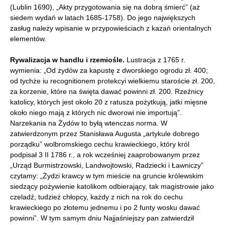
(Lublin 1690), „Akty przygotowania się na dobrą śmierć” (aż
siedem wydań w latach 1685-1758). Do jego największych
zasług należy wpisanie w przypowieściach z kazań orientalnych
elementów.
Rywalizacja w handlu i rzemiośle.
Lustracja z 1765 r.
wymienia: „Od żydów za kapustę z dworskiego ogrodu zł. 400;
od tychże iu recognitionem protekcyi wielkiemu staroście zł. 200,
za korzenie, które na święta dawać powinni zł. 200. Rzeźnicy
katolicy, których jest około 20 z ratusza pożytkują, jatki mięsne
około niego mają z których nic dworowi nie importują”.
Narzekania na Żydów to byłą wtenczas norma. W
zatwierdzonym przez Stanisława Augusta „artykule dobrego
porządku” wolbromskiego cechu krawieckiego, który król
podpisał 3 II 1786 r., a rok wcześniej zaaprobowanym przez
„Urząd Burmistrzowski, Landwojtowski, Radziecki i Ławniczy”
czytamy: „Żydzi krawcy w tym mieście na gruncie królewskim
siedzący pożywienie katolikom odbierający, tak magistrowie jako
czeladź, tudzież chłopcy, każdy z nich na rok do cechu
krawieckiego po złotemu jednemu i po 2 funty wosku dawać
powinni”. W tym samym dniu Najjaśniejszy pan zatwierdził