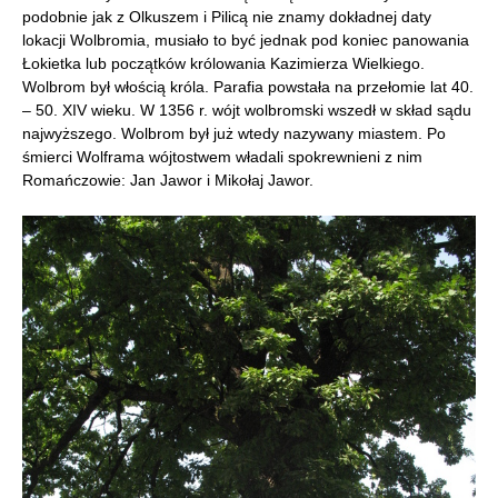
podobnie jak z Olkuszem i Pilicą nie znamy dokładnej daty
lokacji Wolbromia, musiało to być jednak pod koniec panowania
Łokietka lub początków królowania Kazimierza Wielkiego.
Wolbrom był włością króla. Parafia powstała na przełomie lat 40.
– 50. XIV wieku. W 1356 r. wójt wolbromski wszedł w skład sądu
najwyższego. Wolbrom był już wtedy nazywany miastem. Po
śmierci Wolframa wójtostwem władali spokrewnieni z nim
Romańczowie: Jan Jawor i Mikołaj Jawor.