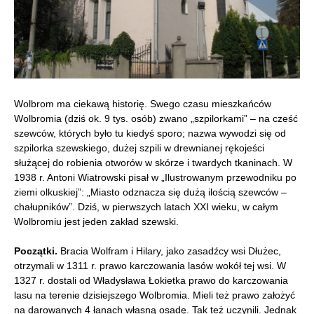
Wolbrom ma ciekawą historię. Swego czasu mieszkańców
Wolbromia (dziś ok. 9 tys. osób) zwano „szpilorkami” – na cześć
szewców, których było tu kiedyś sporo; nazwa wywodzi się od
szpilorka szewskiego, dużej szpili w drewnianej rękojeści
służącej do robienia otworów w skórze i twardych tkaninach. W
1938 r. Antoni Wiatrowski pisał w „Ilustrowanym przewodniku po
ziemi olkuskiej”: „Miasto odznacza się dużą ilością szewców –
chałupników”. Dziś, w pierwszych latach XXI wieku, w całym
Wolbromiu jest jeden zakład szewski.
Początki.
Bracia Wolfram i Hilary, jako zasadźcy wsi Dłużec,
otrzymali w 1311 r. prawo karczowania lasów wokół tej wsi. W
1327 r. dostali od Władysława Łokietka prawo do karczowania
lasu na terenie dzisiejszego Wolbromia. Mieli też prawo założyć
na darowanych 4 łanach własną osadę. Tak też uczynili. Jednak