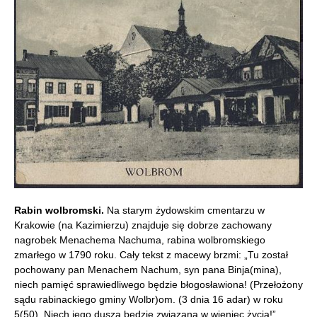
Rabin wolbromski.
Na starym żydowskim cmentarzu w
Krakowie (na Kazimierzu) znajduje się dobrze zachowany
nagrobek Menachema Nachuma, rabina wolbromskiego
zmarłego w 1790 roku. Cały tekst z macewy brzmi: „Tu został
pochowany pan Menachem Nachum, syn pana Binja(mina),
niech pamięć sprawiedliwego będzie błogosławiona! (Przełożony
sądu rabinackiego gminy Wolbr)om. (3 dnia 16 adar) w roku
5(50). Niech jego dusza będzie związana w wieniec życia!”