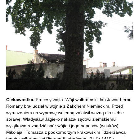
Ciekawostka.
Procesy wójta. Wójt wolbromski Jan Jawor herbu
Romany brał udział w wojnie z Zakonem Niemieckim. Przed
wyruszeniem na wyprawę wojenną załatwił ważną dla siebie
sprawę. Władysław Jagiełło nakazał sądowi ziemskiemu
wyjątkowo rozsądzić spór wójta i jego neposów (wnuków)
Mikołaja i Tomasza z podkomorzym krakowskim i dzierżawcą
tenuty wolbromskiej Piotrem Szafrańcem. 24 IV 1410 r.