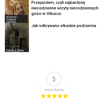
Przejazdem, czyli najbardziej
niecodzienne wizyty niecodziennych
gości w Olkuszu
Historia i
tradycja
regionu
Jak odkrywano olkuskie podziemia
Szkice o Ziemi
Olkuskiej
5
Article Rating