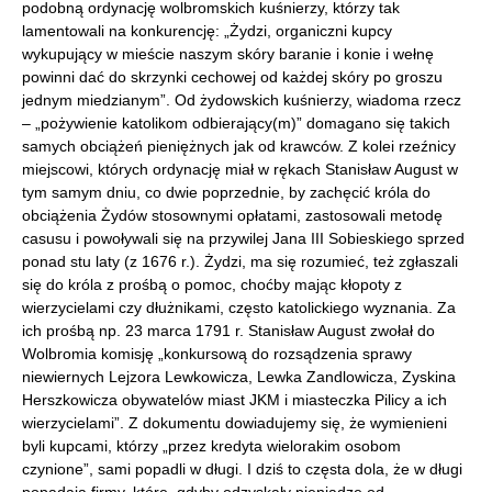
podobną ordynację wolbromskich kuśnierzy, którzy tak
lamentowali na konkurencję: „Żydzi, organiczni kupcy
wykupujący w mieście naszym skóry baranie i konie i wełnę
powinni dać do skrzynki cechowej od każdej skóry po groszu
jednym miedzianym”. Od żydowskich kuśnierzy, wiadoma rzecz
– „pożywienie katolikom odbierający(m)” domagano się takich
samych obciążeń pieniężnych jak od krawców. Z kolei rzeźnicy
miejscowi, których ordynację miał w rękach Stanisław August w
tym samym dniu, co dwie poprzednie, by zachęcić króla do
obciążenia Żydów stosownymi opłatami, zastosowali metodę
casusu i powoływali się na przywilej Jana III Sobieskiego sprzed
ponad stu laty (z 1676 r.). Żydzi, ma się rozumieć, też zgłaszali
się do króla z prośbą o pomoc, choćby mając kłopoty z
wierzycielami czy dłużnikami, często katolickiego wyznania. Za
ich prośbą np. 23 marca 1791 r. Stanisław August zwołał do
Wolbromia komisję „konkursową do rozsądzenia sprawy
niewiernych Lejzora Lewkowicza, Lewka Zandlowicza, Zyskina
Herszkowicza obywatelów miast JKM i miasteczka Pilicy a ich
wierzycielami”. Z dokumentu dowiadujemy się, że wymienieni
byli kupcami, którzy „przez kredyta wielorakim osobom
czynione”, sami popadli w długi. I dziś to częsta dola, że w długi
popadają firmy, które, gdyby odzyskały pieniądze od