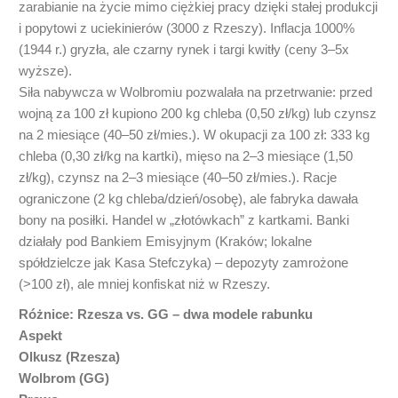
zarabianie na życie mimo ciężkiej pracy dzięki stałej produkcji
i popytowi z uciekinierów (3000 z Rzeszy). Inflacja 1000%
(1944 r.) gryzła, ale czarny rynek i targi kwitły (ceny 3–5x
wyższe).
Siła nabywcza w Wolbromiu pozwalała na przetrwanie: przed
wojną za 100 zł kupiono 200 kg chleba (0,50 zł/kg) lub czynsz
na 2 miesiące (40–50 zł/mies.). W okupacji za 100 zł: 333 kg
chleba (0,30 zł/kg na kartki), mięso na 2–3 miesiące (1,50
zł/kg), czynsz na 2–3 miesiące (40–50 zł/mies.). Racje
ograniczone (2 kg chleba/dzień/osobę), ale fabryka dawała
bony na posiłki. Handel w „złotówkach” z kartkami. Banki
działały pod Bankiem Emisyjnym (Kraków; lokalne
spółdzielcze jak Kasa Stefczyka) – depozyty zamrożone
(>100 zł), ale mniej konfiskat niż w Rzeszy.
Różnice: Rzesza vs. GG – dwa modele rabunku
Aspekt
Olkusz (Rzesza)
Wolbrom (GG)