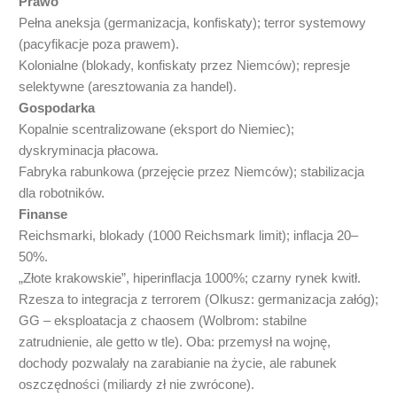
Prawo
Pełna aneksja (germanizacja, konfiskaty); terror systemowy
(pacyfikacje poza prawem).
Kolonialne (blokady, konfiskaty przez Niemców); represje
selektywne (aresztowania za handel).
Gospodarka
Kopalnie scentralizowane (eksport do Niemiec);
dyskryminacja płacowa.
Fabryka rabunkowa (przejęcie przez Niemców); stabilizacja
dla robotników.
Finanse
Reichsmarki, blokady (1000 Reichsmark limit); inflacja 20–
50%.
„Złote krakowskie”, hiperinflacja 1000%; czarny rynek kwitł.
Rzesza to integracja z terrorem (Olkusz: germanizacja załóg);
GG – eksploatacja z chaosem (Wolbrom: stabilne
zatrudnienie, ale getto w tle). Oba: przemysł na wojnę,
dochody pozwalały na zarabianie na życie, ale rabunek
oszczędności (miliardy zł nie zwrócone).