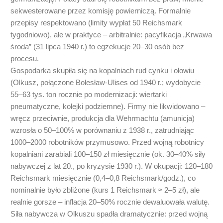
sekwesterowane przez komisję powierniczą. Formalnie
przepisy respektowano (limity wypłat 50 Reichsmark
tygodniowo), ale w praktyce – arbitralnie: pacyfikacja „Krwawa
środa” (31 lipca 1940 r.) to egzekucje 20–30 osób bez
procesu.
Gospodarka skupiła się na kopalniach rud cynku i ołowiu
(Olkusz, połączone Bolesław-Ulises od 1940 r.; wydobycie
55–63 tys. ton rocznie po modernizacji: wiertarki
pneumatyczne, kolejki podziemne). Firmy nie likwidowano –
wręcz przeciwnie, produkcja dla Wehrmachtu (amunicja)
wzrosła o 50–100% w porównaniu z 1938 r., zatrudniając
1000–2000 robotników przymusowo. Przed wojną robotnicy
kopalniani zarabiali 100–150 zł miesięcznie (ok. 30–40% siły
nabywczej z lat 20., po kryzysie 1930 r.). W okupacji: 120–180
Reichsmark miesięcznie (0,4–0,8 Reichsmark/godz.), co
nominalnie było zbliżone (kurs 1 Reichsmark ≈ 2–5 zł), ale
realnie gorsze – inflacja 20–50% rocznie dewaluowała walutę.
Siła nabywcza w Olkuszu spadła dramatycznie: przed wojną