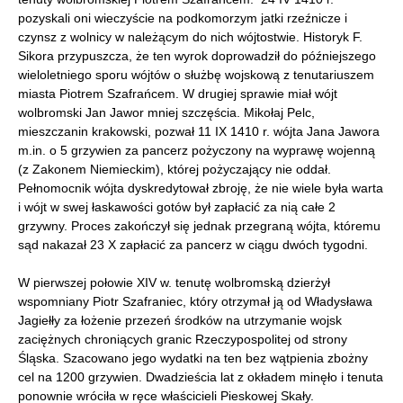
pozyskali oni wieczyście na podkomorzym jatki rzeźnicze i
czynsz z wolnicy w należącym do nich wójtostwie. Historyk F.
Sikora przypuszcza, że ten wyrok doprowadził do późniejszego
wieloletniego sporu wójtów o służbę wojskową z tenutariuszem
miasta Piotrem Szafrańcem. W drugiej sprawie miał wójt
wolbromski Jan Jawor mniej szczęścia. Mikołaj Pelc,
mieszczanin krakowski, pozwał 11 IX 1410 r. wójta Jana Jawora
m.in. o 5 grzywien za pancerz pożyczony na wyprawę wojenną
(z Zakonem Niemieckim), której pożyczający nie oddał.
Pełnomocnik wójta dyskredytował zbroję, że nie wiele była warta
i wójt w swej łaskawości gotów był zapłacić za nią całe 2
grzywny. Proces zakończył się jednak przegraną wójta, któremu
sąd nakazał 23 X zapłacić za pancerz w ciągu dwóch tygodni.
W pierwszej połowie XIV w. tenutę wolbromską dzierżył
wspomniany Piotr Szafraniec, który otrzymał ją od Władysława
Jagiełły za łożenie przezeń środków na utrzymanie wojsk
zaciężnych chroniących granic Rzeczypospolitej od strony
Śląska. Szacowano jego wydatki na ten bez wątpienia zbożny
cel na 1200 grzywien. Dwadzieścia lat z okładem minęło i tenuta
ponownie wróciła w ręce właścicieli Pieskowej Skały.