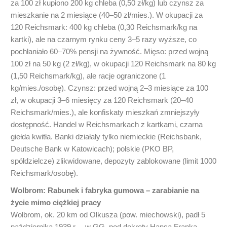
za 100 zł kupiono 200 kg chleba (0,50 zł/kg) lub czynsz za
mieszkanie na 2 miesiące (40–50 zł/mies.). W okupacji za
120 Reichsmark: 400 kg chleba (0,30 Reichsmark/kg na
kartki), ale na czarnym rynku ceny 3–5 razy wyższe, co
pochłaniało 60–70% pensji na żywność. Mięso: przed wojną
100 zł na 50 kg (2 zł/kg), w okupacji 120 Reichsmark na 80 kg
(1,50 Reichsmark/kg), ale racje ograniczone (1
kg/mies./osobę). Czynsz: przed wojną 2–3 miesiące za 100
zł, w okupacji 3–6 miesięcy za 120 Reichsmark (20–40
Reichsmark/mies.), ale konfiskaty mieszkań zmniejszyły
dostępność. Handel w Reichsmarkach z kartkami, czarna
giełda kwitła. Banki działały tylko niemieckie (Reichsbank,
Deutsche Bank w Katowicach); polskie (PKO BP,
spółdzielcze) zlikwidowane, depozyty zablokowane (limit 1000
Reichsmark/osobę).
Wolbrom: Rabunek i fabryka gumowa – zarabianie na
życie mimo ciężkiej pracy
Wolbrom, ok. 20 km od Olkusza (pow. miechowski), padł 5
października 1939 r. – w GG, pod dekrety Hansa Franka