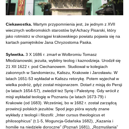
Ciekawostka.
Wartym przypomnienia jest, że jednym z XVII
wiecznych wolbromskich starostów był Achacy Pisarski, który
jako rotmistrz w chorągwi krakowskiego powiatu pojawia się na
kartach pamiętników Jana Chryzostoma Paska.
Sylwetka.
3 X 1686 r. zmarł w Wolbromiu Tomasz
Młodzianowski, jezuita, wybitny teolog i kaznodzieja. Urodził się
21 XII 1622 r. pod Ciechanowem. Studiował w kolegiach
zakonnych w Sandomierzu, Kaliszu, Krakowie i Jarosławiu. W
latach 1651-53 wykładał w Kaliszu retorykę. Potem wyjechał w
wielka podróż, gdyż został misjonarzem. Dotarł z misją do Persji
(w latach 1654-57), zwiedził też Syrię i Palestynę. Gdy wrócił z
misji wykładał teologię w Poznaniu (w latach 1673-79) i
Krakowie (od 1683). Wcześniej, bo w 1682 r. został zarządcą
prowincji polskich jezuitów. Spod jego pióra wyszły znane
wykłady z teologii i filozofii: „Inter cursus theologicus et
philosophicus” (t.1-5, Moguncja-Gdańska 1682), „Kazania i
homilie na niedziele doroczne” (Poznań 1681), „Rozmyślania”