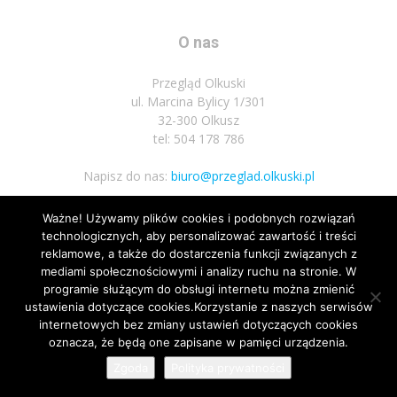
O nas
Przegląd Olkuski
ul. Marcina Bylicy 1/301
32-300 Olkusz
tel: 504 178 786
Napisz do nas:
biuro@przeglad.olkuski.pl
Ważne! Używamy plików cookies i podobnych rozwiązań
technologicznych, aby personalizować zawartość i treści
Podążaj za nami
reklamowe, a także do dostarczenia funkcji związanych z
mediami społecznościowymi i analizy ruchu na stronie. W
programie służącym do obsługi internetu można zmienić
ustawienia dotyczące cookies.Korzystanie z naszych serwisów
internetowych bez zmiany ustawień dotyczących cookies
1
oznacza, że będą one zapisane w pamięci urządzenia.
Nota prawna
Polityka prywatnosci
Kariera
Regulamin
Zgoda
Polityka prywatności
© Wszelkie prawa zastrzeżone 2020