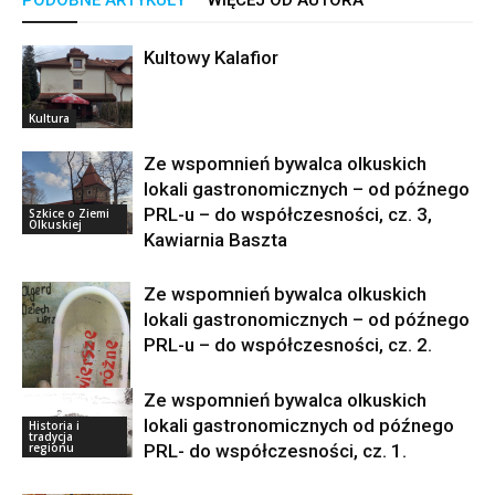
Kultowy Kalafior
Kultura
Ze wspomnień bywalca olkuskich
lokali gastronomicznych – od późnego
PRL-u – do współczesności, cz. 3,
Szkice o Ziemi
Olkuskiej
Kawiarnia Baszta
Ze wspomnień bywalca olkuskich
lokali gastronomicznych – od późnego
PRL-u – do współczesności, cz. 2.
Ze wspomnień bywalca olkuskich
lokali gastronomicznych od późnego
Historia i
Szkice o Ziemi
tradycja
Olkuskiej
PRL- do współczesności, cz. 1.
regionu