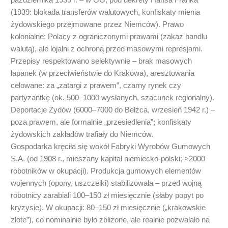
(1939: blokada transferów walutowych, konfiskaty mienia
żydowskiego przejmowane przez Niemców). Prawo
kolonialne: Polacy z ograniczonymi prawami (zakaz handlu
walutą), ale lojalni z ochroną przed masowymi represjami.
Przepisy respektowano selektywnie – brak masowych
łapanek (w przeciwieństwie do Krakowa), aresztowania
celowane: za „zatargi z prawem”, czarny rynek czy
partyzantkę (ok. 500–1000 wysłanych, szacunek regionalny).
Deportacje Żydów (6000–7000 do Bełżca, wrzesień 1942 r.) –
poza prawem, ale formalnie „przesiedlenia”; konfiskaty
żydowskich zakładów trafiały do Niemców.
Gospodarka kręciła się wokół Fabryki Wyrobów Gumowych
S.A. (od 1908 r., mieszany kapitał niemiecko-polski; >2000
robotników w okupacji). Produkcja gumowych elementów
wojennych (opony, uszczelki) stabilizowała – przed wojną
robotnicy zarabiali 100–150 zł miesięcznie (słaby popyt po
kryzysie). W okupacji: 80–150 zł miesięcznie („krakowskie
złote”), co nominalnie było zbliżone, ale realnie pozwalało na