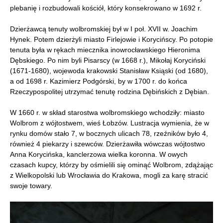
plebanię i rozbudowali kościół, który konsekrowano w 1692 r.
Dzierżawcą tenuty wolbromskiej był w I poł. XVII w. Joachim
Hynek. Potem dzierżyli miasto Firlejowie i Korycińscy. Po potopie
tenuta była w rękach miecznika inowrocławskiego Hieronima
Dębskiego. Po nim byli Pisarscy (w 1668 r.), Mikołaj Koryciński
(1671-1680), wojewoda krakowski Stanisław Ksiąski (od 1680),
a od 1698 r. Kazimierz Podgórski, by w 1700 r. do końca
Rzeczypospolitej utrzymać tenutę rodzina Dębińskich z Dębian.
W 1660 r. w skład starostwa wolbromskiego wchodziły: miasto
Wolbrom z wójtostwem, wieś Łobzów. Lustracja wymienia, że w
rynku domów stało 7, w bocznych ulicach 78, rzeźników było 4,
również 4 piekarzy i szewców. Dzierżawiła wówczas wójtostwo
Anna Korycińska, kanclerzowa wielka koronna. W owych
czasach kupcy, którzy by ośmielili się ominąć Wolbrom, zdążając
z Wielkopolski lub Wrocławia do Krakowa, mogli za karę stracić
swoje towary.