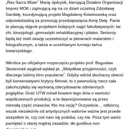
„Res Sacra Miser” Marię Jędrysik, kierującą Działem Organizacji
Imprez MOK i zajmującą się na co dzień uczelnią Zdzisławę
Gardełę, koordynującą projekt Magdalenę Kotwinowską oraz
odpowiedzialną za promocję przedsięwzięcia Annę Delę. Panie
te planują objęcie projektem kolejnych zajęć fakultatywnych: tai
chi, kinezjologii, gimnastyki rehabilitacyjnej i pilates. Seniorzy
będą też mieli okazję uczestniczyć w plenerach malarskim i
fotograficznym, a także w uczelnianym turnieju tańca
towarzyskiego.
Wkrótce po oficjalnym rozpoczęciu projektu prof. Bogusław
Skowronek wygłosił wykład pt. „Wstydliwe przyjemności, czyli
dlaczego lubimy kino popularne”. Gdyby wśród słuchaczy obecni
byli konserwatywni krytycy filmowi, to z pewnością rzecz cała
zakończyłaby się wymianą zdecydowanie odmiennych
poglądów. Gość UTW mówił bowiem tego dnia o wartości
współczesnych produkcji, a te deprecjonowane są przez
niemałą część znawców. Kto ma rację? Oczywiście… odbiorcy,
wszak niezależnie od artystycznych walorów ważne jest przede
wszystkim to, czy coś nam się podoba, czy nie. Poza tym warto
pamiętać o starej mądrej zasadzie: de gustibus non