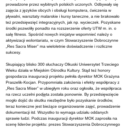
prowadzone przez wybitnych polskich uczonych. Odbywały się
zajęcia z języków obcych i obsługi komputera, ćwiczenia w
pływalni, warsztaty malarskie i kursy taneczne, a nie brakowało
też przedsięwzięć integracyjnych, jak np. wycieczek. Pozyskane
środki pozwoliły ponadto na rozszerzenie oferty UTW m. in. o
salę fitness. Spośród nowych inicjatyw wspomnieć należy o
aktywizacji wolontariatu, w czym Stowarzyszenie Dobroczynne
„Res Sacra Miser” ma wieloletnie doświadczenie i rozliczne
sukcesy.
Skupiający blisko 300 słuchaczy Olkuski Uniwersytet Trzeciego
Wieku działa w Miejskim Ośrodku Kultury. Stąd też honory
gospodarza inauguracji projektu pełniła dyrektor MOK Grażyna
Praszelik-Kocjan. Przypomniała założenia i efekty współpracy z
„Res Sacra Miser” w ubiegłym roku oraz ogłosiła, że współpraca
na rzecz uczelni podjęta została ponownie. By przedsięwzięcie
mogło dojść do skutku niezbędne było pozyskanie środków,
teraz konieczne jest bieżące organizowanie zajęć, prowadzenie
dokumentacji itd. Wszystko to wymaga udziału oddanych
sprawie ludzi. Podczas inauguracji dyrektor MOK zaprosiła na
scenę liderów projektu: prezes Stowarzyszenia Dobroczynnego