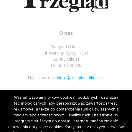
O nas
Przegląd Olkuski
ul. Marcina Bylicy 1/301
32-300 Olkusz
tel: 504 178 786
Napisz do nas:
biuro@przeglad.olkuski.pl
Ważne! Używamy plików cookies i podobnych rozwiązań
Podążaj za nami
technologicznych, aby personalizować zawartość i treści
reklamowe, a także do dostarczenia funkcji związanych z
mediami społecznościowymi i analizy ruchu na stronie. W
programie służącym do obsługi internetu można zmienić
ustawienia dotyczące cookies.Korzystanie z naszych serwisów