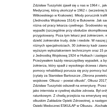
Zdzisław Tuszyński zjawił się u nas w 1964 r., j
Medycznej, którą ukończył w 1962 r. (wcześniej
Witkowskiego w Krakowie). Młody porucznik trafi
(Jednostka Wojskowa 1514) w Bukownie. Jak sa
różna od pracy lekarza cywilnego. Środowisko wył
wypadki (szczególnie przy obsłudze skomplikowa
przygotowany. Poza tym lekarz jest żołnierzem, 
dzielić żołnierskie trudy, dole i niedole. W nasz
różnych specjalnościach, 30 żołnierzy kadr zawo
wyższym wykształceniem technicznym oraz 15 p
z Jednostką Wojskową 1924 w Hutkach i zastęp
Przeżywałem każdy nieszczęśliwy wypadek, a był
żołnierza, który spadł z wysokiego drzewa i zła
pomocy rehabilitacji porusza się przy pomocy kul
(cytaty za Stanisław Bartoszcze „Obrona powietr
wojskowe. Olkusz – powiat olkuski”, Olkusz 2017)
Zdzisław Tuszyński odszedł na emeryturę. Przez t
jako internista w cywilnej służbie zdrowia. Był o
ratunkowym. Z chwilą przejścia na emeryturę wojs
olkuskim Zakładzie Opieki Zdrowotnej, a następni
Opieki Medycznej ESKULAP w Olkuszu. „Kochałem