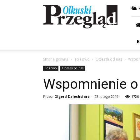
Przegląd
Olkuski
K
Strona główna
To i owo
Odeszli od nas
Wspomn
To i owo
Odeszli od nas
Wspomnienie o 
Przez
Olgerd Dziechciarz
-
28 lutego 2019
1726