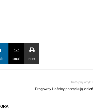
din
Email
Print
Następny artykuł
Drogowcy i leśnicy porządkują zieleń
TORA