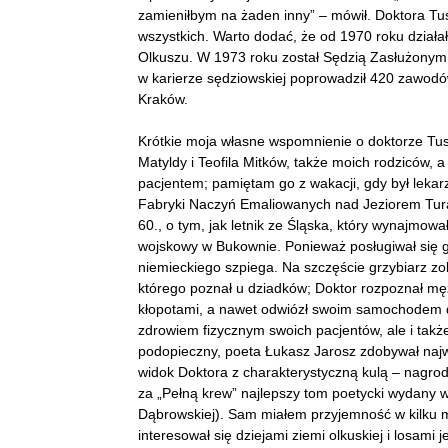
zamieniłbym na żaden inny” – mówił. Doktora Tus
wszystkich. Warto dodać, że od 1970 roku działa
Olkuszu. W 1973 roku został Sędzią Zasłużony
w karierze sędziowskiej poprowadził 420 zawo
Kraków.
Krótkie moja własne wspomnienie o doktorze Tus
Matyldy i Teofila Mitków, także moich rodziców, 
pacjentem; pamiętam go z wakacji, gdy był lek
Fabryki Naczyń Emaliowanych nad Jeziorem Turaw
60., o tym, jak letnik ze Śląska, który wynajmowa
wojskowy w Bukownie. Ponieważ posługiwał się 
niemieckiego szpiega. Na szczęście grzybiarz zo
którego poznał u dziadków; Doktor rozpoznał m
kłopotami, a nawet odwiózł swoim samochodem do
zdrowiem fizycznym swoich pacjentów, ale i takż
podopieczny, poeta Łukasz Jarosz zdobywał najw
widok Doktora z charakterystyczną kulą – nagrod
za „Pełną krew” najlepszy tom poetycki wydany w
Dąbrowskiej). Sam miałem przyjemność w kilku m
interesował się dziejami ziemi olkuskiej i losami 