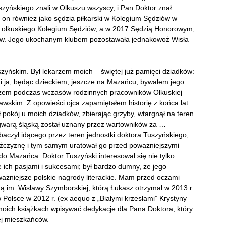
zyńskiego znali w Olkuszu wszyscy, i Pan Doktor znał
ł on również jako sędzia piłkarski w Kolegium Sędziów w
m olkuskiego Kolegium Sędziów, a w 2017 Sędzią Honorowym;
dów. Jego ukochanym klubem pozostawała jednakowoż Wisła
zyńskim. Był lekarzem moich – świętej już pamięci dziadków:
a i ja, będąc dzieckiem, jeszcze na Mazańcu, bywałem jego
arzem podczas wczasów rodzinnych pracowników Olkuskiej
skim. Z opowieści ojca zapamiętałem historię z końca lat
ł pokój u moich dziadków, zbierając grzyby, wtargnął na teren
gwarą śląską został uznany przez wartowników za …
baczył idącego przez teren jednostki doktora Tuszyńskiego,
ężczyznę i tym samym uratował go przed poważniejszymi
 Mazańca. Doktor Tuszyński interesował się nie tylko
e ich pasjami i sukcesami; był bardzo dumny, że jego
ażniejsze polskie nagrody literackie. Mam przed oczami
ą im. Wisławy Szymborskiej, którą Łukasz otrzymał w 2013 r.
 Polsce w 2012 r. (ex aequo z „Białymi krzesłami” Krystyny
oich książkach wpisywać dedykacje dla Pana Doktora, który
jej mieszkańców.