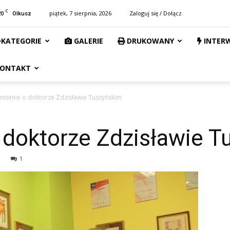
C
20
piątek, 7 sierpnia, 2026
Zaloguj się / Dołącz
Olkusz
KATEGORIE
GALERIE
DRUKOWANY
INTER
ONTAKT
ienie o doktorze Zdzisławie Tuszyńskim
doktorze Zdzisławie T
1