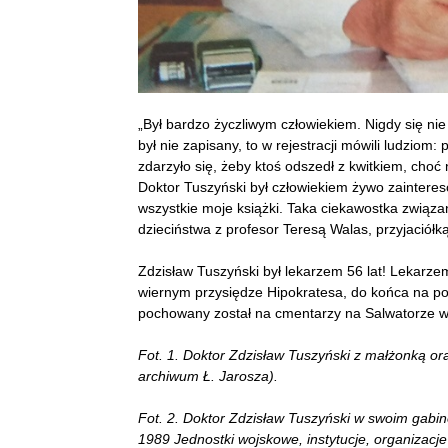
„Był bardzo życzliwym człowiekiem. Nigdy się nie
był nie zapisany, to w rejestracji mówili ludziom:
zdarzyło się, żeby ktoś odszedł z kwitkiem, choć
Doktor Tuszyński był człowiekiem żywo zaintereso
wszystkie moje książki. Taka ciekawostka związa
dzieciństwa z profesor Teresą Walas, przyjaciół
Zdzisław Tuszyński był lekarzem 56 lat! Lekarz
wiernym przysiędze Hipokratesa, do końca na pos
pochowany został na cmentarzy na Salwatorze w
Fot. 1.
Doktor Zdzisław Tuszyński z małżonką ora
archiwum Ł. Jarosza).
Fot. 2.
Doktor Zdzisław Tuszyński w swoim gabin
1989 Jednostki wojskowe, instytucje, organizacje