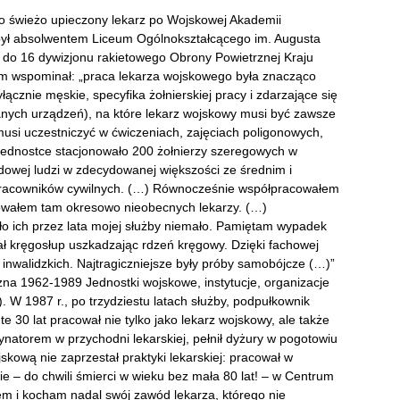
ako świeżo upieczony lekarz po Wojskowej Akademii
 był absolwentem Liceum Ogólnokształcącego im. Augusta
ł do 16 dywizjonu rakietowego Obrony Powietrznej Kraju
m wspominał: „praca lekarza wojskowego była znacząco
ącznie męskie, specyfika żołnierskiej pracy i zdarzające się
nych urządzeń), na które lekarz wojskowy musi być zawsze
musi uczestniczyć w ćwiczeniach, zajęciach poligonowych,
ej jednostce stacjonowało 200 żołnierzy szeregowych w
dowej ludzi w zdecydowanej większości ze średnim i
racowników cywilnych. (…) Równocześnie współpracowałem
owałem tam okresowo nieobecnych lekarzy. (…)
o ich przez lata mojej służby niemało. Pamiętam wypadek
mał kręgosłup uszkadzając rdzeń kręgowy. Dzięki fachowej
 inwalidzkich. Najtragiczniejsze były próby samobójcze (…)”
zna 1962-1989 Jednostki wojskowe, instytucje, organizacje
. W 1987 r., po trzydziestu latach służby, podpułkownik
e 30 lat pracował nie tylko jako lekarz wojskowy, ale także
rdynatorem w przychodni lekarskiej, pełnił dyżury w pogotowiu
kową nie zaprzestał praktyki lekarskiej: pracował w
e – do chwili śmierci w wieku bez mała 80 lat! – w Centrum
 i kocham nadal swój zawód lekarza, którego nie