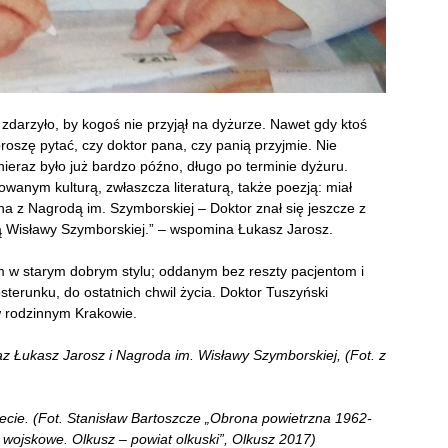
 zdarzyło, by kogoś nie przyjął na dyżurze. Nawet gdy ktoś
 proszę pytać, czy doktor pana, czy panią przyjmie. Nie
 nieraz było już bardzo późno, długo po terminie dyżuru.
wanym kulturą, zwłaszcza literaturą, także poezją: miał
na z Nagrodą im. Szymborskiej – Doktor znał się jeszcze z
ką Wisławy Szymborskiej.” – wspomina Łukasz Jarosz.
em w starym dobrym stylu; oddanym bez reszty pacjentom i
terunku, do ostatnich chwil życia. Doktor Tuszyński
 rodzinnym Krakowie.
z Łukasz Jarosz i Nagroda im. Wisławy Szymborskiej, (Fot. z
ecie. (Fot. Stanisław Bartoszcze „Obrona powietrzna 1962-
 wojskowe. Olkusz – powiat olkuski”, Olkusz 2017)