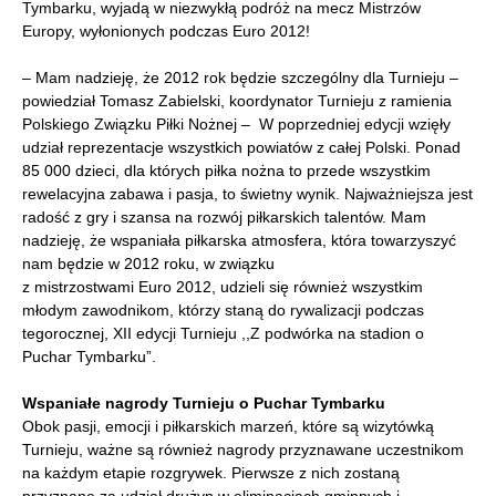
Tymbarku, wyjadą w niezwykłą podróż na mecz Mistrzów
Europy, wyłonionych podczas Euro 2012!
– Mam nadzieję, że 2012 rok będzie szczególny dla Turnieju –
powiedział Tomasz Zabielski, koordynator Turnieju z ramienia
Polskiego Związku Piłki Nożnej – W poprzedniej edycji wzięły
udział reprezentacje wszystkich powiatów z całej Polski. Ponad
85 000 dzieci, dla których piłka nożna to przede wszystkim
rewelacyjna zabawa i pasja, to świetny wynik. Najważniejsza jest
radość z gry i szansa na rozwój piłkarskich talentów. Mam
nadzieję, że wspaniała piłkarska atmosfera, która towarzyszyć
nam będzie w 2012 roku, w związku
z mistrzostwami Euro 2012, udzieli się również wszystkim
młodym zawodnikom, którzy staną do rywalizacji podczas
tegorocznej, XII edycji Turnieju ,,Z podwórka na stadion o
Puchar Tymbarku”.
Wspaniałe nagrody Turnieju o Puchar Tymbarku
Obok pasji, emocji i piłkarskich marzeń, które są wizytówką
Turnieju, ważne są również nagrody przyznawane uczestnikom
na każdym etapie rozgrywek. Pierwsze z nich zostaną