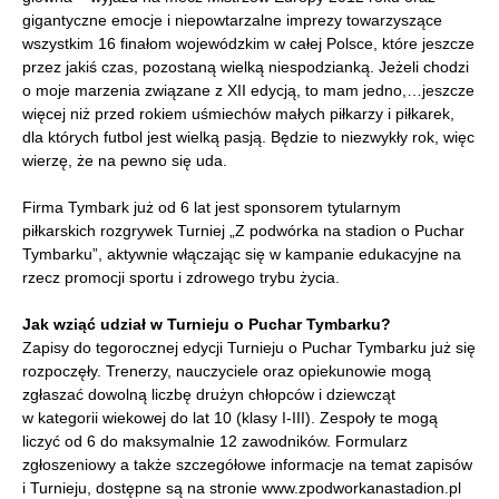
gigantyczne emocje i niepowtarzalne imprezy towarzyszące
wszystkim 16 finałom wojewódzkim w całej Polsce, które jeszcze
przez jakiś czas, pozostaną wielką niespodzianką. Jeżeli chodzi
o moje marzenia związane z XII edycją, to mam jedno,…jeszcze
więcej niż przed rokiem uśmiechów małych piłkarzy i piłkarek,
dla których futbol jest wielką pasją. Będzie to niezwykły rok, więc
wierzę, że na pewno się uda.
Firma Tymbark już od 6 lat jest sponsorem tytularnym
piłkarskich rozgrywek Turniej „Z podwórka na stadion o Puchar
Tymbarku”, aktywnie włączając się w kampanie edukacyjne na
rzecz promocji sportu i zdrowego trybu życia.
Jak wziąć udział w Turnieju o Puchar Tymbarku?
Zapisy do tegorocznej edycji Turnieju o Puchar Tymbarku już się
rozpoczęły. Trenerzy, nauczyciele oraz opiekunowie mogą
zgłaszać dowolną liczbę drużyn chłopców i dziewcząt
w kategorii wiekowej do lat 10 (klasy I-III). Zespoły te mogą
liczyć od 6 do maksymalnie 12 zawodników. Formularz
zgłoszeniowy a także szczegółowe informacje na temat zapisów
i Turnieju, dostępne są na stronie www.zpodworkanastadion.pl