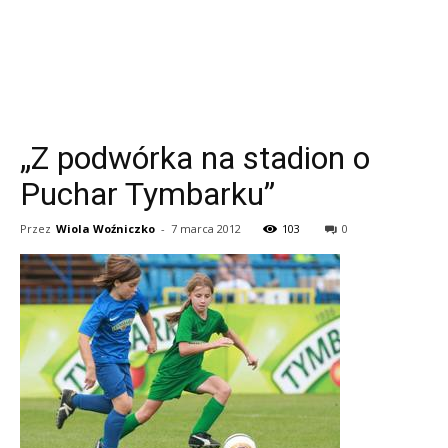
„Z podwórka na stadion o
Puchar Tymbarku”
Przez
Wiola Woźniczko
-
7 marca 2012
103
0