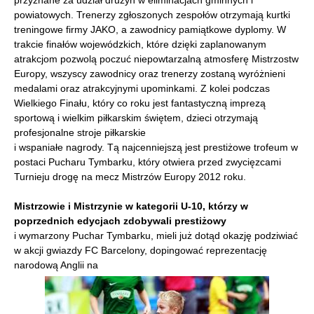
przyznane za udział drużyn w eliminacjach gminnych i
powiatowych. Trenerzy zgłoszonych zespołów otrzymają kurtki
treningowe firmy JAKO, a zawodnicy pamiątkowe dyplomy. W
trakcie finałów wojewódzkich, które dzięki zaplanowanym
atrakcjom pozwolą poczuć niepowtarzalną atmosferę Mistrzostw
Europy, wszyscy zawodnicy oraz trenerzy zostaną wyróżnieni
medalami oraz atrakcyjnymi upominkami. Z kolei podczas
Wielkiego Finału, który co roku jest fantastyczną imprezą
sportową i wielkim piłkarskim świętem, dzieci otrzymają
profesjonalne stroje piłkarskie
i wspaniałe nagrody. Tą najcenniejszą jest prestiżowe trofeum w
postaci Pucharu Tymbarku, który otwiera przed zwycięzcami
Turnieju drogę na mecz Mistrzów Europy 2012 roku.
Mistrzowie i Mistrzynie w kategorii U-10, którzy w
poprzednich edycjach zdobywali prestiżowy
i wymarzony Puchar Tymbarku, mieli już dotąd okazję podziwiać
w akcji gwiazdy FC Barcelony, dopingować reprezentację
narodową Anglii na