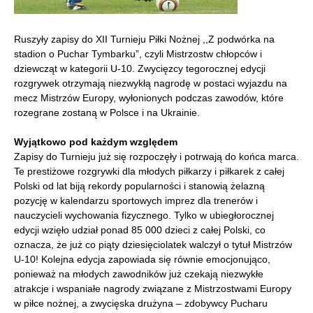
Ruszyły zapisy do XII Turnieju Piłki Nożnej ,,Z podwórka na
stadion o Puchar Tymbarku”, czyli Mistrzostw chłopców i
dziewcząt w kategorii U-10. Zwycięzcy tegorocznej edycji
rozgrywek otrzymają niezwykłą nagrodę w postaci wyjazdu na
mecz Mistrzów Europy, wyłonionych podczas zawodów, które
rozegrane zostaną w Polsce i na Ukrainie.
Wyjątkowo pod każdym względem
Zapisy do Turnieju już się rozpoczęły i potrwają do końca marca.
Te prestiżowe rozgrywki dla młodych piłkarzy i piłkarek z całej
Polski od lat biją rekordy popularności i stanowią żelazną
pozycję w kalendarzu sportowych imprez dla trenerów i
nauczycieli wychowania fizycznego. Tylko w ubiegłorocznej
edycji wzięło udział ponad 85 000 dzieci z całej Polski, co
oznacza, że już co piąty dziesięciolatek walczył o tytuł Mistrzów
U-10! Kolejna edycja zapowiada się równie emocjonująco,
ponieważ na młodych zawodników już czekają niezwykłe
atrakcje i wspaniałe nagrody związane z Mistrzostwami Europy
w piłce nożnej, a zwycięska drużyna – zdobywcy Pucharu