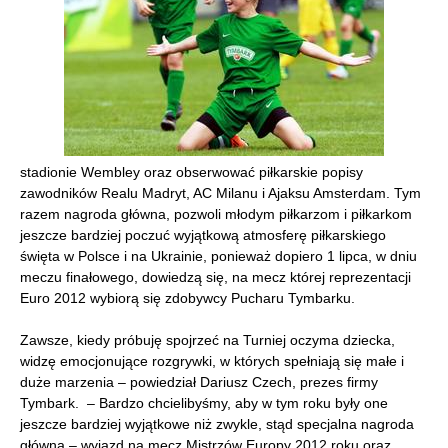
stadionie Wembley oraz obserwować piłkarskie popisy
zawodników Realu Madryt, AC Milanu i Ajaksu Amsterdam. Tym
razem nagroda główna, pozwoli młodym piłkarzom i piłkarkom
jeszcze bardziej poczuć wyjątkową atmosferę piłkarskiego
święta w Polsce i na Ukrainie, ponieważ dopiero 1 lipca, w dniu
meczu finałowego, dowiedzą się, na mecz której reprezentacji
Euro 2012 wybiorą się zdobywcy Pucharu Tymbarku.
Zawsze, kiedy próbuję spojrzeć na Turniej oczyma dziecka,
widzę emocjonujące rozgrywki, w których spełniają się małe i
duże marzenia – powiedział Dariusz Czech, prezes firmy
Tymbark. – Bardzo chcielibyśmy, aby w tym roku były one
jeszcze bardziej wyjątkowe niż zwykle, stąd specjalna nagroda
główna – wyjazd na mecz Mistrzów Europy 2012 roku oraz