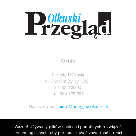
O nas
Przegląd Olkuski
ul. Marcina Bylicy 1/301
32-300 Olkusz
tel: 504 178 786
Napisz do nas:
biuro@przeglad.olkuski.pl
Ważne! Używamy plików cookies i podobnych rozwiązań
Podążaj za nami
technologicznych, aby personalizować zawartość i treści