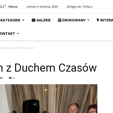
C
22.3
sobota, 8 sierpnia, 2026
Zaloguj się / Dołącz
Olkusz
KATEGORIE
GALERIE
DRUKOWANY
INTER
ONTAKT
sztyn z Duchem Czasów
n z Duchem Czasów
68
0