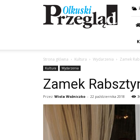
Przegląd
Olkuski
K
Strona główna
Kultura
Wydarzenia
Zamek Rab
Kultura
Wydarzenia
Zamek Rabszty
Przez
Wiola Woźniczko
-
22 października 2018
3