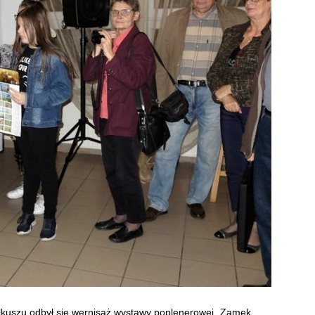
lkuszu odbył się wernisaż wystawy poplenerowej „Zamek