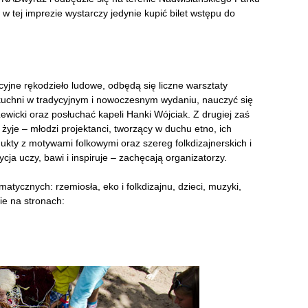
w tej imprezie wystarczy jedynie kupić bilet wstępu do
cyjne rękodzieło ludowe, odbędą się liczne warsztaty
kuchni w tradycyjnym i nowoczesnym wydaniu, nauczyć się
wicki oraz posłuchać kapeli Hanki Wójciak. Z drugiej zaś
żyje – młodzi projektanci, tworzący w duchu etno, ich
ukty z motywami folkowymi oraz szereg folkdizajnerskich i
cja uczy, bawi i inspiruje – zachęcają organizatorzy.
matycznych: rzemiosła, eko i folkdizajnu, dzieci, muzyki,
ie na stronach: