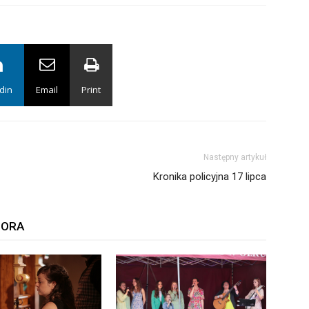
din
Email
Print
Następny artykuł
Kronika policyjna 17 lipca
TORA