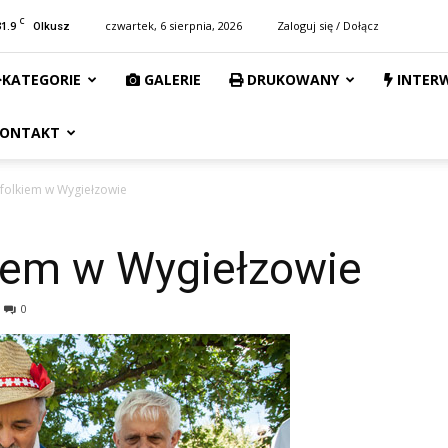
C
31.9
czwartek, 6 sierpnia, 2026
Zaloguj się / Dołącz
Olkusz
KATEGORIE
GALERIE
DRUKOWANY
INTER
ONTAKT
 folkiem w Wygiełzowie
kiem w Wygiełzowie
0