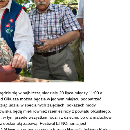
ędzie się w najbliższą niedzielę 20 lipca między 11:00 a
 od Olkusza można będzie w jednym miejscu podpatrzeć
wziąć udział w specjalnych zajęciach, pokazach mody,
owiska będą mieli również rzemieślnicy z powiatu olkuskiego.
u, w tym przede wszystkim rodzin z dziećmi, bo dla maluchów
ę z doskonałą zabawą. Festiwal ETNOmania jest
 NADwyraz i odbędzie się na terenie Nadwiślańskiego Parku