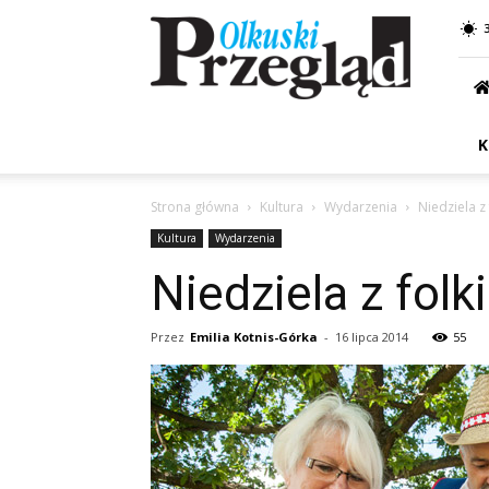
Przegląd
Olkuski
K
Strona główna
Kultura
Wydarzenia
Niedziela z
Kultura
Wydarzenia
Niedziela z fol
Przez
Emilia Kotnis-Górka
-
16 lipca 2014
55