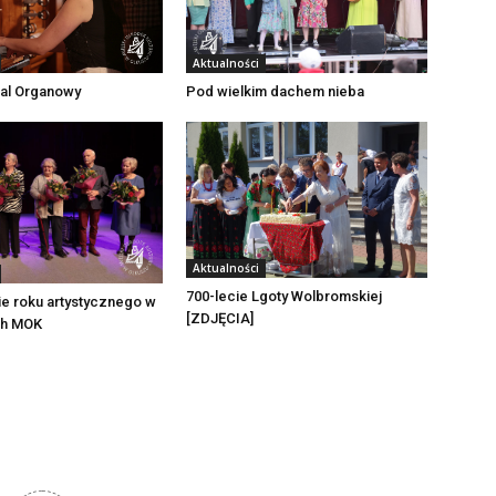
Aktualności
wal Organowy
Pod wielkim dachem nieba
Aktualności
700-lecie Lgoty Wolbromskiej
e roku artystycznego w
[ZDJĘCIA]
ch MOK