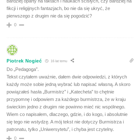
bardziej oparty na faktach i naukach ścisłych, czy bardziej na
fikcji i religijnych fantazjach, bo nie da się ukryć, że
pierwszego z drugim nie da się pogodzić?
0
Piotrek Nogieć
16 lat temu
Do „Pedagoga”.
Tekst czytałem uważnie, dałem dwie odpowiedzi, z których
każdy może sobie jedną wybrać lub napisać własną. A skoro
powiązałeś hasła „Burmistrz” i „Katecheta” to chętnie
przypomnę i odpowiem za każdego burmistrza, że w kraju
świeckim jedno z drugim nie powinno mieć nic wspólnego.
Wiem co napisałem, dlaczego, gdzie, i do kogo, i absolutnie
się tego nie wstydzę. A mój tekst nie dotyczy Burmistrza i
patronatu, tylko „Uniwersytetu”, i chyba jest czytelny.
0