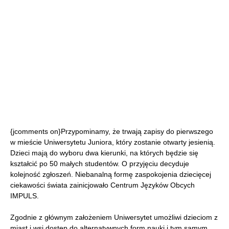
{jcomments on}Przypominamy, że trwają zapisy do pierwszego
w mieście Uniwersytetu Juniora, który zostanie otwarty jesienią.
Dzieci mają do wyboru dwa kierunki, na których będzie się
kształcić po 50 małych studentów. O przyjęciu decyduje
kolejność zgłoszeń. Niebanalną formę zaspokojenia dziecięcej
ciekawości świata zainicjowało Centrum Języków Obcych
IMPULS.
Zgodnie z głównym założeniem Uniwersytet umożliwi dzieciom z
miast i wsi dostęp do alternatywnych form nauki i tym samym