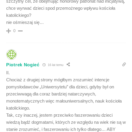
szczytny cel, że obejmując honorowy patronat nad inicjatywą,
chce wyrwać dzieci spod przemożnego wpływu kościoła
katolickiego?
nie ośmieszaj się…
0
Piotrek Nogieć
16 lat temu
II.
Chociaż z drugiej strony mógłbym zrozumieć intencje
pomysłodawców „Uniwersytetu” dla dzieci, gdyby był on
przeciwwagą dla coraz bardziej natarczywych,
monotematycznych więc małouniwersalnych, nauk kościoła
katolickiego.
Tak, czy inaczej, jestem przeciwko faszerowaniu dzieci
wiedzą bądź dogmatami, których ze względu na wiek nie są w
stanie zrozumieć, i faszerowaniu ich tylko dlatego… ABY