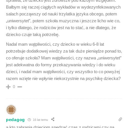
sprawia, że dziecko jest zdrowsze pod każdym względem.
Bałbym się raczej ciągłych wykładów w wydezynfekowanych
salach począwszy od nauki trzylatka języka obcego, potem
„uniwersytet”, potem szkoła muzyczna i jeszcze licho wie co,
i tylko dlatego, że rodziców jest na to stać, a nie dlatego, że
dziecko czuje taką potrzebę.
Nadal mam wątpliwości, czy dziecko w wieku 6-8 lat
potrzebuje dodatkowej wiedzy za tak duże pieniądze ponad to,
co oferuje szkoła? Mam wątpliwości, czy nazwa „uniwersytet”
jest adekwatna do formy przekazywania wiedzy i do wieku
dzieci, i nadal mam wątpliwości, czy wszystko to co powyżej
razem wzięte nie wpłynie niekorzystnie na psychikę dziecka?
0
pedagog
16 lat temu
a kto zabrania dzieciom spędzać czas z rodzicami czy na