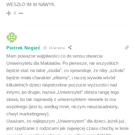
WESZŁO IM W NAWYK.
0
Piotrek Nogieć
16 lat temu
Mam poważne wątpliwości co do sensu otwarcia
Uniwersytetu dla Małolatów. Po pierwsze, nie wszystkich
będzie stać na takie „studia”, co spowoduje, że niby „szkoła”
będzie miała charakter „elitarny”, i raczej wywoła wśród
kilkuletnich dzieci niepotrzebne poczucie wyższości nad
innymi, po drugie, nazwa „Uniwersytet” obniża rangę tego
słowa, bo tak naprawdę z uniwersytetem niewiele to ma
wspólnego (jest to, według mnie, niczym nieuzasadniony,
chwyt marketingowy).
Uważam, że najlepszym „Uniwersytem” dla dzieci, jeżeli już,
jest spędzanie z rodzicami jak najwięcej czasu choćby w lesie