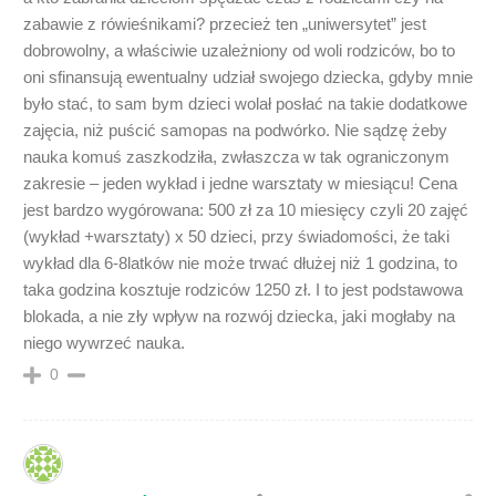
zabawie z rówieśnikami? przecież ten „uniwersytet” jest
dobrowolny, a właściwie uzależniony od woli rodziców, bo to
oni sfinansują ewentualny udział swojego dziecka, gdyby mnie
było stać, to sam bym dzieci wolał posłać na takie dodatkowe
zajęcia, niż puścić samopas na podwórko. Nie sądzę żeby
nauka komuś zaszkodziła, zwłaszcza w tak ograniczonym
zakresie – jeden wykład i jedne warsztaty w miesiącu! Cena
jest bardzo wygórowana: 500 zł za 10 miesięcy czyli 20 zajęć
(wykład +warsztaty) x 50 dzieci, przy świadomości, że taki
wykład dla 6-8latków nie może trwać dłużej niż 1 godzina, to
taka godzina kosztuje rodziców 1250 zł. I to jest podstawowa
blokada, a nie zły wpływ na rozwój dziecka, jaki mogłaby na
niego wywrzeć nauka.
0