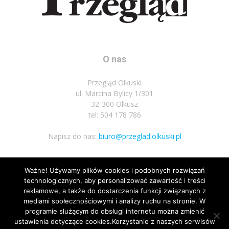
O nas
Przegląd Olkuski
ul. Marcina Bylicy 1/301
32-300 Olkusz
tel: 504 178 786
Napisz do nas:
biuro@przeglad.olkuski.pl
Ważne! Używamy plików cookies i podobnych rozwiązań
Podążaj za nami
technologicznych, aby personalizować zawartość i treści
reklamowe, a także do dostarczenia funkcji związanych z
mediami społecznościowymi i analizy ruchu na stronie. W
programie służącym do obsługi internetu można zmienić
ustawienia dotyczące cookies.Korzystanie z naszych serwisów