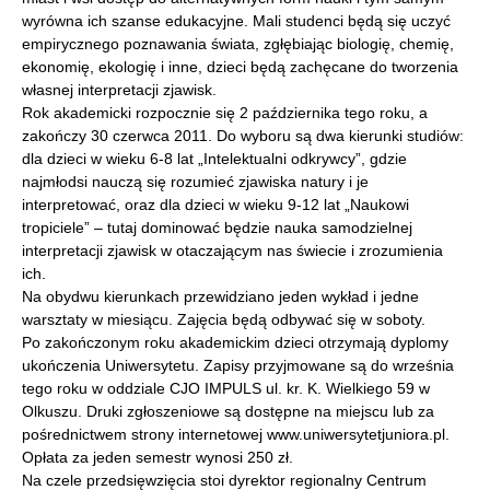
wyrówna ich szanse edukacyjne. Mali studenci będą się uczyć
empirycznego poznawania świata, zgłębiając biologię, chemię,
ekonomię, ekologię i inne, dzieci będą zachęcane do tworzenia
własnej interpretacji zjawisk.
Rok akademicki rozpocznie się 2 października tego roku, a
zakończy 30 czerwca 2011. Do wyboru są dwa kierunki studiów:
dla dzieci w wieku 6-8 lat „Intelektualni odkrywcy”, gdzie
najmłodsi nauczą się rozumieć zjawiska natury i je
interpretować, oraz dla dzieci w wieku 9-12 lat „Naukowi
tropiciele” – tutaj dominować będzie nauka samodzielnej
interpretacji zjawisk w otaczającym nas świecie i zrozumienia
ich.
Na obydwu kierunkach przewidziano jeden wykład i jedne
warsztaty w miesiącu. Zajęcia będą odbywać się w soboty.
Po zakończonym roku akademickim dzieci otrzymają dyplomy
ukończenia Uniwersytetu. Zapisy przyjmowane są do września
tego roku w oddziale CJO IMPULS ul. kr. K. Wielkiego 59 w
Olkuszu. Druki zgłoszeniowe są dostępne na miejscu lub za
pośrednictwem strony internetowej www.uniwersytetjuniora.pl.
Opłata za jeden semestr wynosi 250 zł.
Na czele przedsięwzięcia stoi dyrektor regionalny Centrum