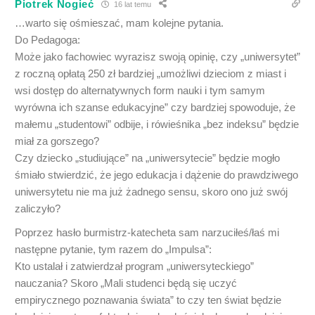
Piotrek Nogieć
16 lat temu
…warto się ośmieszać, mam kolejne pytania.
Do Pedagoga:
Może jako fachowiec wyrazisz swoją opinię, czy „uniwersytet”
z roczną opłatą 250 zł bardziej „umożliwi dzieciom z miast i
wsi dostęp do alternatywnych form nauki i tym samym
wyrówna ich szanse edukacyjne” czy bardziej spowoduje, że
małemu „studentowi” odbije, i rówieśnika „bez indeksu” będzie
miał za gorszego?
Czy dziecko „studiujące” na „uniwersytecie” będzie mogło
śmiało stwierdzić, że jego edukacja i dążenie do prawdziwego
uniwersytetu nie ma już żadnego sensu, skoro ono już swój
zaliczyło?
Poprzez hasło burmistrz-katecheta sam narzuciłeś/łaś mi
następne pytanie, tym razem do „Impulsa”:
Kto ustalał i zatwierdzał program „uniwersyteckiego”
nauczania? Skoro „Mali studenci będą się uczyć
empirycznego poznawania świata” to czy ten świat będzie