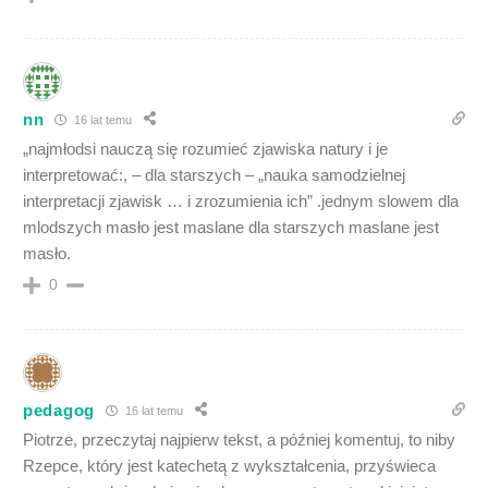
nn
16 lat temu
„najmłodsi nauczą się rozumieć zjawiska natury i je
interpretować:, – dla starszych – „nauka samodzielnej
interpretacji zjawisk … i zrozumienia ich” .jednym slowem dla
mlodszych masło jest maslane dla starszych maslane jest
masło.
0
pedagog
16 lat temu
Piotrze, przeczytaj najpierw tekst, a później komentuj, to niby
Rzepce, który jest katechetą z wykształcenia, przyświeca