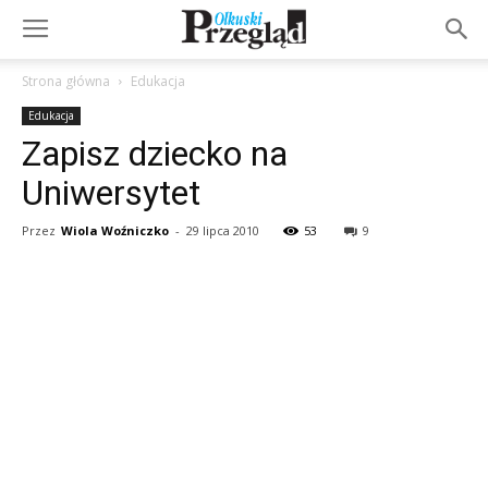
Strona główna
Edukacja
Edukacja
Zapisz dziecko na
Uniwersytet
Przez
Wiola Woźniczko
-
29 lipca 2010
53
9