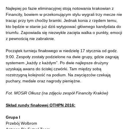
Najlepiej po fazie eliminacyjnej stoją notowania krakowian z
Financity, bowiem w przekonującym stylu wygrali trzy mecze nie
tracąc przy tym choćby bramki. Jednak konia z rzędem temu,
kto będzie w stanie już dziś wytypować głównego kandydata do
triumfu. Zapowiada się niezwykle zacięta walka o punkty, emocji
z pewnością nie zabraknie.
Początek turnieju finałowego w niedzielę 17 stycznia od godz.
9:00. Zespoły zostały podzielone na dwie grupy, gdzie zagrają
systemem „każdy z każdym”. Po dwie najlepsze drużyny
uzyskają awans do ścisłej czwórki. Tam między sobą
rozstrzygną kolejność na podium. Na zwycięzców czekają
puchary, medale oraz nagrody pieniężne.
Fot. MOSiR Olkusz (na zdjęciu zespół Financity Kraków)
Skład rundy finałowej OTHPN 2016:
Grupa I
Przebój Wolbrom