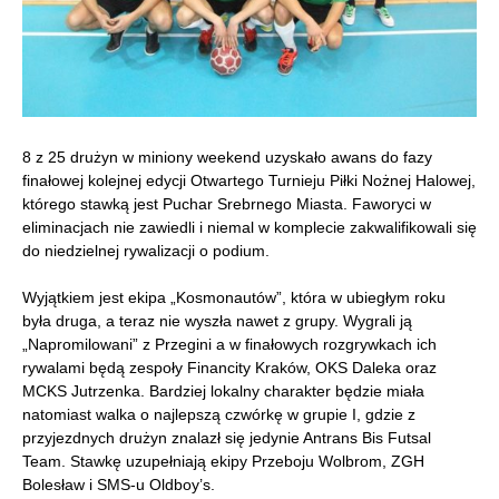
8 z 25 drużyn w miniony weekend uzyskało awans do fazy
finałowej kolejnej edycji Otwartego Turnieju Piłki Nożnej Halowej,
którego stawką jest Puchar Srebrnego Miasta. Faworyci w
eliminacjach nie zawiedli i niemal w komplecie zakwalifikowali się
do niedzielnej rywalizacji o podium.
Wyjątkiem jest ekipa „Kosmonautów”, która w ubiegłym roku
była druga, a teraz nie wyszła nawet z grupy. Wygrali ją
„Napromilowani” z Przegini a w finałowych rozgrywkach ich
rywalami będą zespoły Financity Kraków, OKS Daleka oraz
MCKS Jutrzenka. Bardziej lokalny charakter będzie miała
natomiast walka o najlepszą czwórkę w grupie I, gdzie z
przyjezdnych drużyn znalazł się jedynie Antrans Bis Futsal
Team. Stawkę uzupełniają ekipy Przeboju Wolbrom, ZGH
Bolesław i SMS-u Oldboy’s.