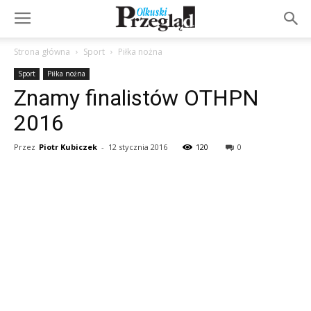
Strona główna
Sport
Piłka nożna
Sport
Piłka nożna
Znamy finalistów OTHPN
2016
Przez
Piotr Kubiczek
-
12 stycznia 2016
120
0