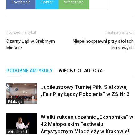
Facebook
Twitter
WhatsApp
Poprzedni artykuł
Następny artykuł
Czarny Ląd w Srebrnym
Niepełnosprawni przy stołach
Mieście
tenisowych
PODOBNE ARTYKUŁY
WIĘCEJ OD AUTORA
Jubileuszowy Turniej Piłki Siatkowej
„Fair Play Łączy Pokolenia” w ZS Nr 3
Edukacja
Wielki sukces uczennic „Ekonomika” w
42 Małopolskim Festiwalu
Artystycznym Młodzieży w Krakowie!
Aktualności