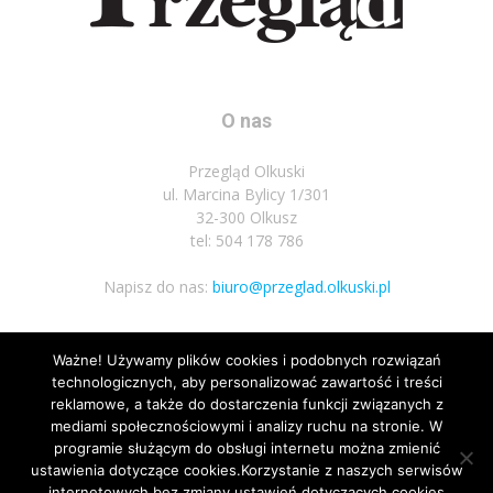
O nas
Przegląd Olkuski
ul. Marcina Bylicy 1/301
32-300 Olkusz
tel: 504 178 786
Napisz do nas:
biuro@przeglad.olkuski.pl
Ważne! Używamy plików cookies i podobnych rozwiązań
Podążaj za nami
technologicznych, aby personalizować zawartość i treści
reklamowe, a także do dostarczenia funkcji związanych z
mediami społecznościowymi i analizy ruchu na stronie. W
programie służącym do obsługi internetu można zmienić
ustawienia dotyczące cookies.Korzystanie z naszych serwisów
internetowych bez zmiany ustawień dotyczących cookies