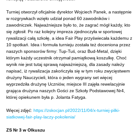
Turniej otworzył oficjalnie dyrektor Wojciech Panek, a następnie
w rozgrywkach wzięło udział ponad 60 zawodników i
zawodniczek. Najważniejsze było to, że zagrać mógł każdy, kto
się zgłosił. Po raz kolejny impreza zjednoczyła w sportowej
rywalizacji całą szkołę, a idea Fair Play przyświecała każdemu z
10 spotkań. Idea i formuła turnieju została też doceniona przez
naszych sponsorów firmy: Tup-Tuś, oraz Bud-Metal, dzięki
którym każdy uczestnik otrzymał pamiątkową koszulkę. Choć
wynik nie jest tutaj sprawą najważniejszą, dla zasady należy
napisać, iż rywalizacja zakończyła się w tym roku zwycięstwem
drużyny Nauczycieli, która o jeden wygrany set więcej
wyprzedziła drużynę Uczniów, miejsce III zajęła rewelacyjnie
grająca drużyna naszych Gości ze Szkoły Podstawowej Nr4,
której opiekunem była p. Jolanta Fatyga.
Więcej zdjęć:
https://zskocjan.pl/2022/11/04/x-turniej-pilki-
siatkowej-fair-play-laczy-pokolenia/
ZS Nr 3 w Olkuszu