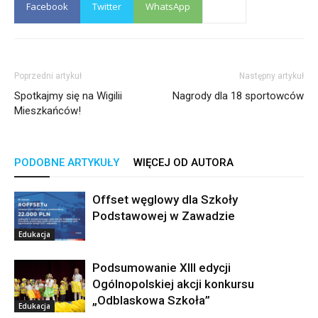
Facebook
Twitter
WhatsApp
Poprzedni artykuł
Następny artykuł
Spotkajmy się na Wigilii
Nagrody dla 18 sportowców
Mieszkańców!
PODOBNE ARTYKUŁY
WIĘCEJ OD AUTORA
Offset węglowy dla Szkoły
Podstawowej w Zawadzie
Edukacja
Podsumowanie XIII edycji
Ogólnopolskiej akcji konkursu
„Odblaskowa Szkoła”
Edukacja