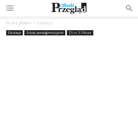
Strona główna
Edukacja
Edukacja
Szkoły ponadgimnazjalne
ZS nr 3 Olkusz