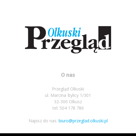
O nas
Przegląd Olkuski
ul. Marcina Bylicy 1/301
32-300 Olkusz
tel: 504 178 786
Napisz do nas:
biuro@przeglad.olkuski.pl