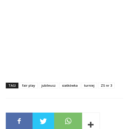
TAGI
fair play
jubileusz
siatkówka
turniej
ZS nr 3