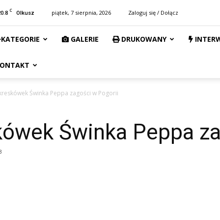
C
20.8
piątek, 7 sierpnia, 2026
Zaloguj się / Dołącz
Olkusz
KATEGORIE
GALERIE
DRUKOWANY
INTER
ONTAKT
kreskówek Świnka Peppa zagości w Pogorii
kówek Świnka Peppa za
3