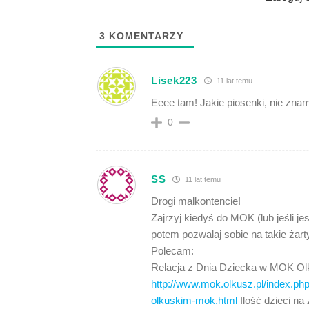
3
KOMENTARZY
Lisek223
11 lat temu
Eeee tam! Jakie piosenki, nie zna
0
SS
11 lat temu
Drogi malkontencie!
Zajrzyj kiedyś do MOK (lub jeśli je
potem pozwalaj sobie na takie żar
Polecam:
Relacja z Dnia Dziecka w MOK Olk
http://www.mok.olkusz.pl/index.php
olkuskim-mok.html
Ilość dzieci na