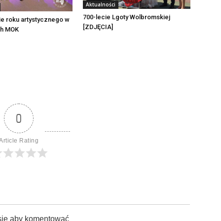
Aktualności
700-lecie Lgoty Wolbromskiej
e roku artystycznego w
[ZDJĘCIA]
ch MOK
0
Article Rating
sie aby komentować