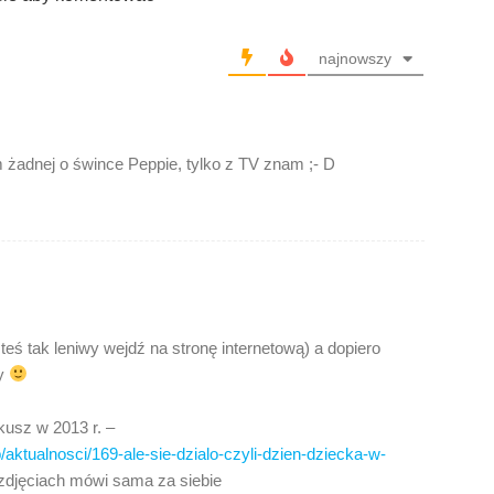
najnowszy
m żadnej o śwince Peppie, tylko z TV znam ;- D
steś tak leniwy wejdź na stronę internetową) a dopiero
ty
usz w 2013 r. –
/aktualnosci/169-ale-sie-dzialo-czyli-dzien-dziecka-w-
 zdjęciach mówi sama za siebie