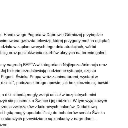
rum Handlowego Pogoria w Dąbrowie Górniczej przybędzie
imowana gwiazda telewizji, której przygody można oglądać
działu w zaplanowanych tego dnia atrakcjach, wśród
hcię oraz poszukiwania skarbów ukrytych na terenie galerii.
iony nagrodą BAFTA w kategoriach Najlepsza Animacja oraz
Jej historie przedstawiają codzienne sytuacje, często
 Pogorii, Świnka Peppa wraz z animatorami, wystąpi w
dzieci!”, podczas którego opowie, jak bezpiecznie się bawić.
w, a dzieci będą mogły wziąć udział w bezpłatnych mini
zyć się piosenek o Śwince i jej rodzinie. W tym wyjątkowym
worzenia zwierzaków z kolorowych balonów. Dodatkową
ci będą mogły upodobnić się do bohaterów serialu Świnka
ieco starszych przewidziane są konkursy z nagrodami –
czne.