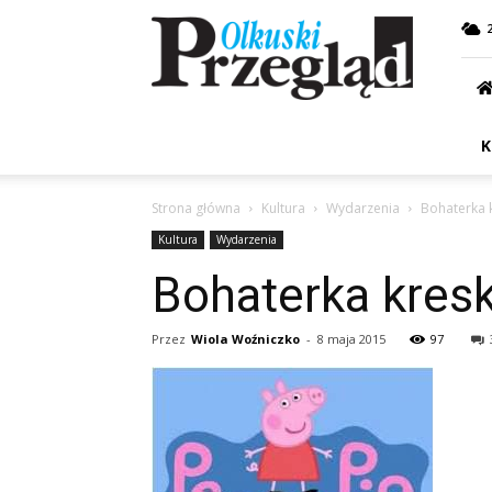
Przegląd
Olkuski
K
Strona główna
Kultura
Wydarzenia
Bohaterka 
Kultura
Wydarzenia
Bohaterka kres
Przez
Wiola Woźniczko
-
8 maja 2015
97