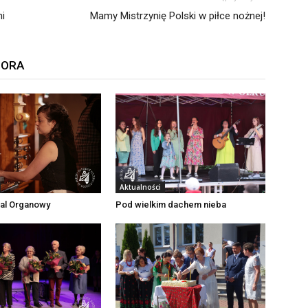
ni
Mamy Mistrzynię Polski w piłce nożnej!
TORA
Aktualności
wal Organowy
Pod wielkim dachem nieba