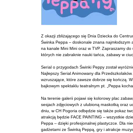
Z okazji zbliżającego się Dnia Dziecka do Cent
Świnka Peppa – doskonale znana najmłodszym an
na kanale Mini Mini oraz w TVP.
Zapraszamy do u
których nie zabraknie nauki tańca, zabawy w ciuc
Serial o przygodach Świnki Peppy został wyróżn
Najlepszy Serial Animowany dla Przedszkolaków. 
wzruszające, które zawsze dobrze się kończą. W
bajkowym spektaklu teatralnym pt. „Peppa kocha 
Na terenie galerii pojawi się kolorowy plac zaba
sesjach zdjęciowych z ulubioną maskotką oraz uc
dniu, w CH Pogoria odbędzie się także pokaz t
atrakcją będzie FACE PAINTING – wszystkie dzie
Peppa – dzięki profesjonalnej plastyczce. Dla n
gadżetami ze Świnką Peppą, gry i atrakcje muzy