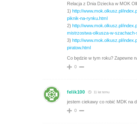
Relacja z Dnia Dziecka w MOK Olk
1)
http://www.mok.olkusz.pl/index
piknik-na-rynku.html
2)
http://www.mok.olkusz.pl/index
mistrzostwa-olkusza-w-szachach-
3)
http://www.mok.olkusz.pl/index
piratow.html
Co będzie w tym roku? Zapewne n
0
felik100
11 lat temu
jestem ciekawy co robić MDK na d
0