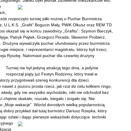
zególnego. Jakież było jednak zdziwien
ie mieszkańców wsi,
z
ich,
osób rozpoczęto turniej piłki nożnej o Puchar Burmistrza.
, U.L.K.S. „Grafit” Bogucin Mały, PWiK Olkusz oraz REM TD
epsi okazali się w końcu zawodnicy „Grafitu”: Szymon Barczyk,
yga, Patryk Piątek, Grzegorz Porada, Sławomir Probierz,
s. Drużyna wywalczyła puchar ufundowany przez burmistrza
gie miejsce, i reprezentanci magistratu, którzy byli trzeci,
eja Ryszkę. Natomiast puchar dla czwartej drużyny
Turniej nie był jedyną atrakcją tego dnia, a jedynie
rozpoczął piąty już Festyn Rodzinny, który trwał w
rzy przygotowali szereg konkurencji dla dzieci.
nawet z pozoru prosta rzecz, jak rzut do celu kółkiem ringo,
tedy, gdy nie wszystko wychodziło, nikt nie odchodził bez
i chętnie skakało, rzucało, biegało i ścigało się. Nie
o „Moje wakacje”. Wśród dorosłych wielką popularnością
ą dobry przykład dał tutaj burmistrz Dariusz Rzepka, który
rając szlaki i dając pierwsze wskazówki dotyczące techniki
cyjnego
lizacja