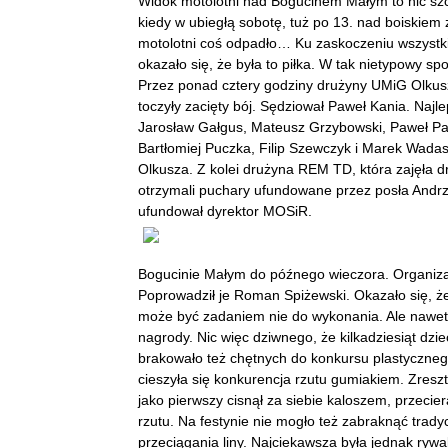
Widok motolotni nad Bogucinem Małym to nic szc
kiedy w ubiegłą sobotę, tuż po 13. nad boiskiem 
motolotni coś odpadło… Ku zaskoczeniu wszystk
okazało się, że była to piłka. W tak nietypowy sp
Przez ponad cztery godziny drużyny UMiG Olkusz
toczyły zacięty bój. Sędziował Paweł Kania. Najl
Jarosław Gałgus, Mateusz Grzybowski, Paweł Pał
Bartłomiej Puczka, Filip Szewczyk i Marek Wada
Olkusza. Z kolei drużyna REM TD, która zajęła dru
otrzymali puchary ufundowane przez posła Andrz
ufundował dyrektor MOSiR.
Bogucinie Małym do późnego wieczora. Organizato
Poprowadził je Roman Spiżewski. Okazało się, że 
może być zadaniem nie do wykonania. Ale nawet w
nagrody. Nic więc dziwnego, że kilkadziesiąt dziec
brakowało też chętnych do konkursu plastyczneg
cieszyła się konkurencja rzutu gumiakiem. Zreszt
jako pierwszy cisnął za siebie kaloszem, przecie
rzutu. Na festynie nie mogło też zabraknąć trady
przeciągania liny. Najciekawsza była jednak rywa