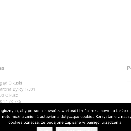
as
P
gląd Olkuski
Marcina Bylicy 1/301
00 Olkusz
 504 178 786
icznych, aby personalizować zawartość i treści reklamowe, a także do
sz do nas:
biuro@przeglad.olkuski.pl
nternetu można zmienić ustawienia dotyczące cookies.Korzystanie z na
cookies oznacza, że będą one zapisane w pamięci urządzenia.
Zgoda
Polityka prywatności