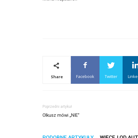
Facebook
Twitter
Linke
Share
Poprzedni artykuł
Olkusz mówi „NIE”
PODOBNE ARTYKUŁY
WIĘCEJ OD AU