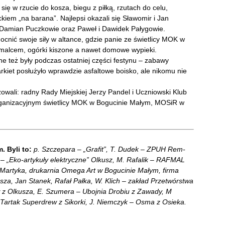
ię w rzucie do kosza, biegu z piłką, rzutach do celu,
em „na barana”. Najlepsi okazali się Sławomir i Jan
 i Damian Puczkowie oraz Paweł i Dawidek Pałygowie.
mocnić swoje siły w altance, gdzie panie ze świetlicy MOK w
malcem, ogórki kiszone a nawet domowe wypieki.
bne też były podczas ostatniej części festynu – zabawy
rkiet posłużyło wprawdzie asfaltowe boisko, ale nikomu nie
owali: radny Rady Miejskiej Jerzy Pandel i Uczniowski Klub
organizacyjnym świetlicy MOK w Bogucinie Małym, MOSiR w
 Byli to:
p. Szczepara – „Grafit”, T. Dudek – ZPUH Rem-
k – „Eko-artykuły elektryczne” Olkusz, M. Rafalik – RAFMAL
. Martyka, drukarnia Omega Art w Bogucinie Małym, firma
sza, Jan Stanek, Rafał Pałka, W. Klich – zakład Przetwórstwa
ów z Olkusza, E. Szumera – Ubojnia Drobiu z Zawady, M
 Tartak Superdrew z Sikorki, J. Niemczyk – Osma z Osieka.