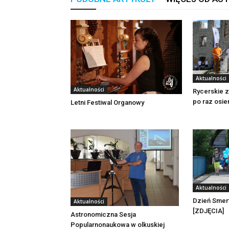
Aktualności
Aktualności
Rycerskie 
po raz osie
Letni Festiwal Organowy
Aktualności
Dzień Smerf
Aktualności
[ZDJĘCIA]
Astronomiczna Sesja
Popularnonaukowa w olkuskiej