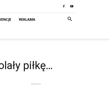
WENCJE
REKLAMA
olały piłkę…
Reklama