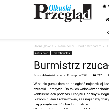
Przegląd
Olkuski
K
Strona główna
Aktualności
Pod patronatem
Bu
Aktualności
Pod patronatem
Burmistrz rzuca
Przez
Administrator
-
19 sierpnia 2009
217
W rzucie gumiakiem na odległość najbardziej liczy
szczotki – precyzja. Do takich wniosków dochodził
konkurencjach podczas Festynu Rodziny w Boguci
Sławomir i Jan Probierzowie, zaś najlepszą druży
niej powędrował Puchar Burmistrza.