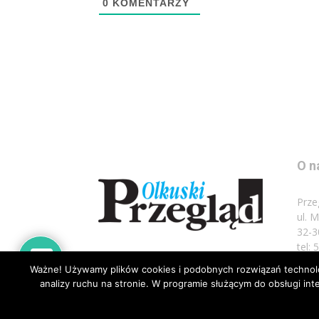
0
KOMENTARZY
O n
Prze
ul. 
32-3
tel:
Ważne! Używamy plików cookies i podobnych rozwiązań technolog
Napi
analizy ruchu na stronie. W programie służącym do obsługi i