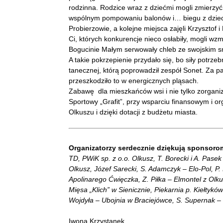
rodzinna. Rodzice wraz z dziećmi mogli zmierzyć s
wspólnym pompowaniu balonów i… biegu z dziecki
Probierzowie, a kolejne miejsca zajęli Krzysztof
Ci, których konkurencje nieco osłabiły, mogli wz
Bogucinie Małym serwowały chleb ze swojskim s
A takie pokrzepienie przydało się, bo siły potrze
tanecznej, którą poprowadził zespół Sonet. Za pa
przeszkodziło to w energicznych pląsach.
Zabawę dla mieszkańców wsi i nie tylko zorganiz
Sportowy „Grafit”, przy wsparciu finansowym i 
Olkuszu i dzięki dotacji z budżetu miasta.
Organizatorzy serdecznie dziękują sponsorom.
TD, PWiK sp. z o.o. Olkusz, T. Borecki i A. Pase
Olkusz, Józef Sarecki, S. Adamczyk – Elo-Pol, P
Apolinarego Ćwięczka, Z. Piłka – Elmontel z Olku
Mięsa „Klich” w Sienicznie, Piekarnia p. Kiełtyk
Wojdyła – Ubojnia w Braciejówce, S. Supernak –
Iwona Krzystanek