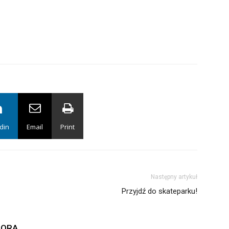
din
Email
Print
Następny artykuł
Przyjdź do skateparku!
TORA