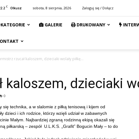
C
22.2
sobota, 8 sierpnia, 2026
Zaloguj się / Dołącz
Olkusz
KATEGORIE
GALERIE
DRUKOWANY
INTER
ONTAKT
rmistrz rzucał kaloszem, dzieciaki wolały piłkę…
ł kaloszem, dzieciaki w
0
 się technika, a w slalomie z piłką tenisową i kijem od
y dzieci i ich rodzice, którzy wzięli udział w zabawnych
nie Małym. Najbardziej zgraną rodzinną ekipą okazali się
ną piłkarską – zespół U.L.K.S. „Grafit” Bogucin Mały – to do