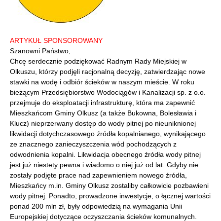
ARTYKUŁ SPONSOROWANY
Szanowni Państwo,
Chcę serdecznie podziękować Radnym Rady Miejskiej w
Olkuszu, którzy podjęli racjonalną decyzję, zatwierdzając nowe
stawki na wodę i odbiór ścieków w naszym mieście.
W roku
bieżącym Przedsiębiorstwo Wodociągów i Kanalizacji sp. z o.o.
przejmuje do eksploatacji infrastrukturę, która ma zapewnić
Mieszkańcom Gminy Olkusz (a także Bukowna, Bolesławia i
Klucz) nieprzerwany dostęp do wody pitnej po nieuniknionej
likwidacji dotychczasowego źródła kopalnianego, wynikającego
ze znacznego zanieczyszczenia wód pochodzących z
odwodnienia kopalni. Likwidacja obecnego źródła wody pitnej
jest już niestety pewna i wiadomo o niej już od lat. Gdyby nie
zostały podjęte prace nad zapewnieniem nowego źródła,
Mieszkańcy m.in. Gminy Olkusz zostaliby całkowicie pozbawieni
wody pitnej. Ponadto, prowadzone inwestycje, o łącznej wartości
ponad 200 mln zł, były odpowiedzią na wymagania Unii
Europejskiej dotyczące oczyszczania ścieków komunalnych.