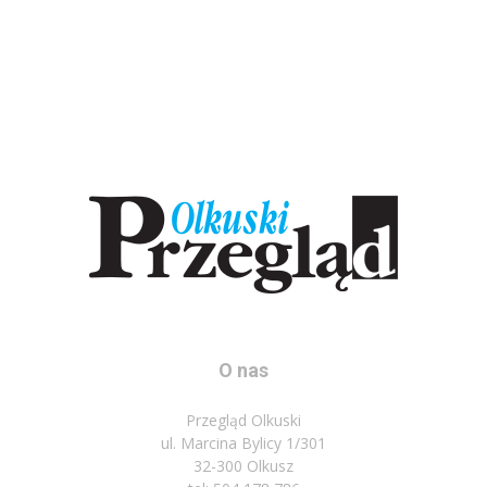
O nas
Przegląd Olkuski
ul. Marcina Bylicy 1/301
32-300 Olkusz