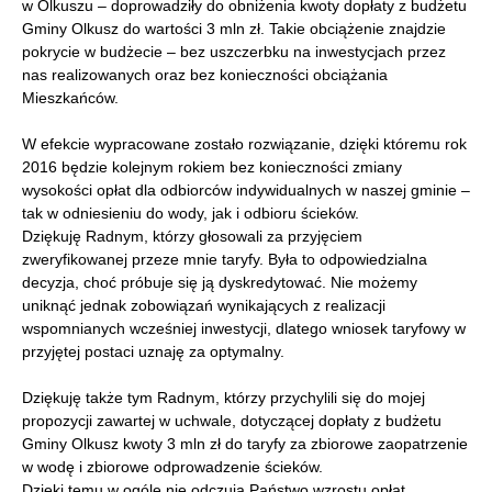
w Olkuszu – doprowadziły do obniżenia kwoty dopłaty z budżetu
Gminy Olkusz do wartości 3 mln zł. Takie obciążenie znajdzie
pokrycie w budżecie – bez uszczerbku na inwestycjach przez
nas realizowanych oraz bez konieczności obciążania
Mieszkańców.
W efekcie wypracowane zostało rozwiązanie, dzięki któremu rok
2016 będzie kolejnym rokiem bez konieczności zmiany
wysokości opłat dla odbiorców indywidualnych w naszej gminie –
tak w odniesieniu do wody, jak i odbioru ścieków.
Dziękuję Radnym, którzy głosowali za przyjęciem
zweryfikowanej przeze mnie taryfy. Była to odpowiedzialna
decyzja, choć próbuje się ją dyskredytować. Nie możemy
uniknąć jednak zobowiązań wynikających z realizacji
wspomnianych wcześniej inwestycji, dlatego wniosek taryfowy w
przyjętej postaci uznaję za optymalny.
Dziękuję także tym Radnym, którzy przychylili się do mojej
propozycji zawartej w uchwale, dotyczącej dopłaty z budżetu
Gminy Olkusz kwoty 3 mln zł do taryfy za zbiorowe zaopatrzenie
w wodę i zbiorowe odprowadzenie ścieków.
Dzięki temu w ogóle nie odczują Państwo wzrostu opłat.