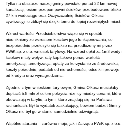
Tylko na obszarze naszej gminy powstało ponad 32 km nowej
kanalizacji, osiem przepompowni ścieków, przebudowano blisko
27 km wodociągu oraz Oczyszczalnię Ścieków. Olkusz
cywilizacyjnie zbliżył się dzięki temu do lepiej rozwiniętych miast.
Wzrost wartości Przedsiębiorstwa wiąże się w sposób
nieunikniony ze wzrostem kosztów jego funkcjonowania, co
bezpośrednio przełożyło się także na przedłożony mi przez
PWiK sp. z o.o. wniosek taryfowy. Na wzrost opłat za 1m3 wody i
ścieków miały wpływ: raty kapitałowe ponad wartość
amortyzacji, amortyzacja, opłaty za korzystanie ze środowiska,
koszty pośrednie, podatek od nieruchomości, odsetki i prowizje
od kredytu oraz wynagrodzenia.
Zgodnie z tym wnioskiem taryfowym, Gmina Olkusz musiałaby
dopłacić 5.8 mln zł celem pokrycia różnicy między cenami, które
obowiązują w taryfie, a tymi, które znajdują się na Państwa
rachunkach. Był to wydatek zaskakujący, bowiem budżet Gminy
Olkusz nie był go w stanie samodzielnie udźwignąć.
Wspólne starania – zarówno moje, jak i Zarządu PWiK sp. z o.o.