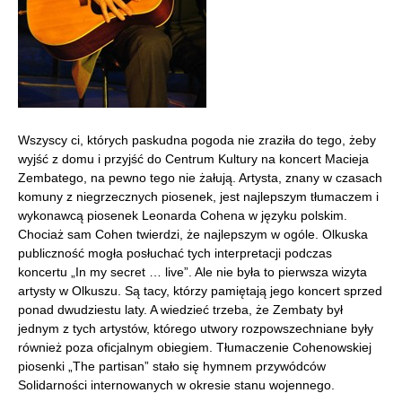
Wszyscy ci, których paskudna pogoda nie zraziła do tego, żeby
wyjść z domu i przyjść do Centrum Kultury na koncert Macieja
Zembatego, na pewno tego nie żałują. Artysta, znany w czasach
komuny z niegrzecznych piosenek, jest najlepszym tłumaczem i
wykonawcą piosenek Leonarda Cohena w języku polskim.
Chociaż sam Cohen twierdzi, że najlepszym w ogóle. Olkuska
publiczność mogła posłuchać tych interpretacji podczas
koncertu „In my secret … live”. Ale nie była to pierwsza wizyta
artysty w Olkuszu. Są tacy, którzy pamiętają jego koncert sprzed
ponad dwudziestu laty. A wiedzieć trzeba, że Zembaty był
jednym z tych artystów, którego utwory rozpowszechniane były
również poza oficjalnym obiegiem. Tłumaczenie Cohenowskiej
piosenki „The partisan” stało się hymnem przywódców
Solidarności internowanych w okresie stanu wojennego.