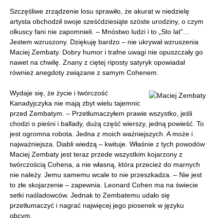
Szczęśliwe zrządzenie losu sprawiło, że akurat w niedzielę
artysta obchodził swoje sześćdziesiąte szóste urodziny, o czym
olkuscy fani nie zapomnieli. – Mnóstwo ludzi i to „Sto lat”…
Jestem wzruszony. Dziękuję bardzo – nie ukrywał wzruszenia
Maciej Zembaty. Dobry humor i trafne uwagi nie opuszczały go
nawet na chwilę. Znany z ciętej riposty satyryk opowiadał
również anegdoty związane z samym Cohenem.
Wydaje się, że życie i twórczość
Kanadyjczyka nie mają zbyt wielu tajemnic
przed Zembatym. – Przetłumaczyłem prawie wszystko, jeśli
chodzi o pieśni i ballady, dużą część wierszy, jedną powieść. To
jest ogromna robota. Jedna z moich ważniejszych. A może i
najważniejsza. Diabli wiedzą – kwituje. Właśnie z tych powodów
Maciej Zembaty jest teraz przede wszystkim kojarzony z
twórczością Cohena, a nie własną, która przecież do marnych
nie należy. Jemu samemu wcale to nie przeszkadza. – Nie jest
to złe skojarzenie – zapewnia. Leonard Cohen ma na świecie
setki naśladowców. Jednak to Zembatemu udało się
przetłumaczyć i nagrać najwięcej jego piosenek w języku
obcym.