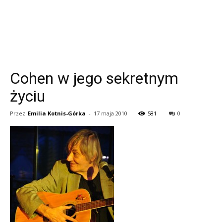
Cohen w jego sekretnym
życiu
Przez
Emilia Kotnis-Górka
-
17 maja 2010
581
0