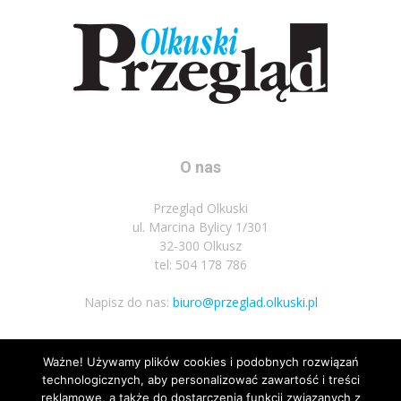
O nas
Przegląd Olkuski
ul. Marcina Bylicy 1/301
32-300 Olkusz
tel: 504 178 786
Napisz do nas:
biuro@przeglad.olkuski.pl
Ważne! Używamy plików cookies i podobnych rozwiązań
Podążaj za nami
technologicznych, aby personalizować zawartość i treści
reklamowe, a także do dostarczenia funkcji związanych z