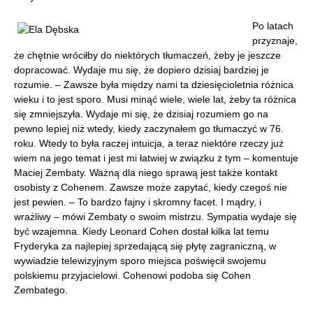
Po lat
ach
przyznaje,
że chętnie wróciłby do niektórych tłumaczeń, żeby je jeszcze
dopracować. Wydaje mu się, że dopiero dzisiaj bardziej je
rozumie. – Zawsze była między nami ta dziesięcioletnia różnica
wieku i to jest sporo. Musi minąć wiele, wiele lat, żeby ta różnica
się zmniejszyła. Wydaje mi się, że dzisiaj rozumiem go na
pewno lepiej niż wtedy, kiedy zaczynałem go tłumaczyć w 76.
roku. Wtedy to była raczej intuicja, a teraz niektóre rzeczy już
wiem na jego temat i jest mi łatwiej w związku z tym – ko
mentuje
Maciej Zembaty. Ważną dla niego sprawą jest także kontakt
osobisty z Cohenem. Zawsze może zapytać, kiedy czegoś nie
jest pewien. – To bardzo fajny i skromny facet. I mądry, i
wrażliwy – mówi Zembaty o swoim mistrzu. Sympatia wydaje się
być wzajemna. Kiedy Leonard Cohen dostał kilka lat temu
Fryderyka za najlepiej sprzedającą się płytę zagraniczną, w
wywiadzie telewizyjnym sporo miejsca poświęcił swojemu
polskiemu przyjacielowi. Cohenowi podoba się Cohen
Zembatego.