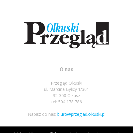
O nas
Przegląd Olkuski
ul. Marcina Bylicy 1/301
32-300 Olkusz
tel: 504 178 786
Napisz do nas:
biuro@przeglad.olkuski.pl