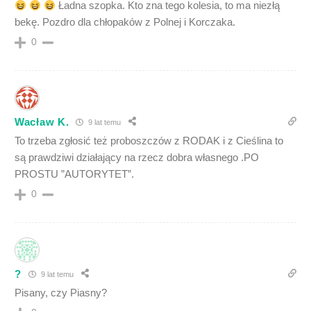
Ładna szopka. Kto zna tego kolesia, to ma niezłą
bekę. Pozdro dla chłopaków z Polnej i Korczaka.
0
Wacław K.
9 lat temu
To trzeba zgłosić też proboszczów z RODAK i z Cieślina to
są prawdziwi działający na rzecz dobra własnego .PO
PROSTU ”AUTORYTET”.
0
?
9 lat temu
Pisany, czy Piasny?