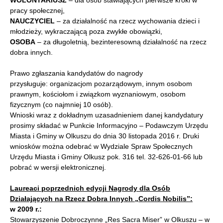
WOLONTARIUSZ
– dla osób stawiających pierwsze kroki w
pracy społecznej,
NAUCZYCIEL
– za działalność na rzecz wychowania dzieci i
młodzieży, wykraczającą poza zwykłe obowiązki,
OSOBA
– za długoletnią, bezinteresowną działalność na rzecz
dobra innych.
Prawo zgłaszania kandydatów do nagrody
przysługuje: organizacjom pozarządowym, innym osobom
prawnym, kościołom i związkom wyznaniowym, osobom
fizycznym (co najmniej 10 osób).
Wnioski wraz z dokładnym uzasadnieniem danej kandydatury
prosimy składać w Punkcie Informacyjno – Podawczym Urzędu
Miasta i Gminy w Olkuszu do dnia 30 listopada 2016 r. Druki
wniosków można odebrać w Wydziale Spraw Społecznych
Urzędu Miasta i Gminy Olkusz pok. 316 tel. 32-626-01-66 lub
pobrać w wersji elektronicznej.
Laureaci poprzednich edycji Nagrody dla Osób
Działających na Rzecz Dobra Innych „Cordis Nobilis”:
w 2009 r.:
Stowarzyszenie Dobroczynne „Res Sacra Miser” w Olkuszu – w