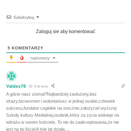
Subskrybuj
Zaloguj sie aby komentować
5
KOMENTARZY
najnowszy
Valdez76
9 lat temu
A gdzie nasz ziomal?Najbardziej zasłużony,bez
skazy,biznesmen i wolontariusz w jednej osobie,człowiek
sukcesu,fundator cegiełek na stocznie,założyciel wyższej
Szkoły kultury Medialnej,osobnik,który za życia widnieje na
witrażu w swoim kościele. To nie do zaakceptowania,że nie
jest na tej liście!A tyle lat działa….