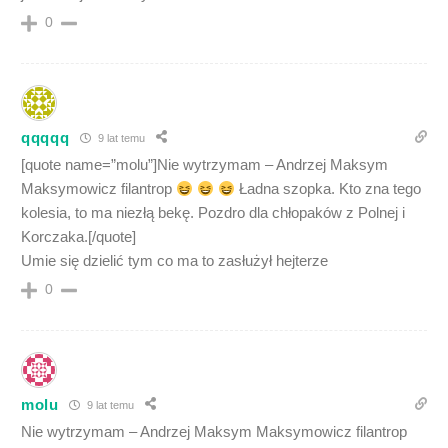
0
qqqqq
9 lat temu
[quote name=”molu”]Nie wytrzymam – Andrzej Maksym
Maksymowicz filantrop
Ładna szopka. Kto zna tego
kolesia, to ma niezłą bekę. Pozdro dla chłopaków z Polnej i
Korczaka.[/quote]
Umie się dzielić tym co ma to zasłużył hejterze
0
molu
9 lat temu
Nie wytrzymam – Andrzej Maksym Maksymowicz filantrop