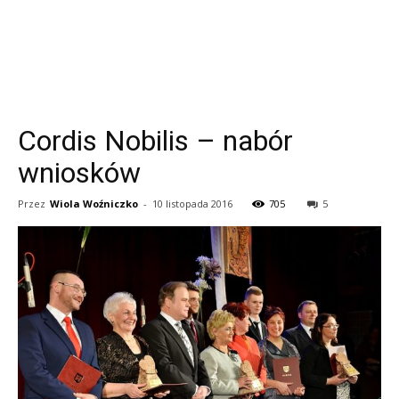
Cordis Nobilis – nabór
wniosków
Przez
Wiola Woźniczko
-
10 listopada 2016
705
5