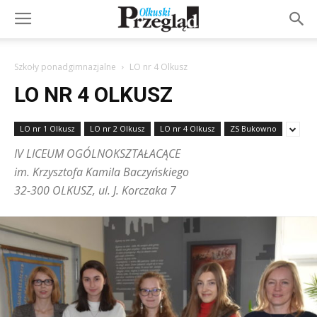
Szkoły ponadgimnazjalne
LO nr 4 Olkusz
LO NR 4 OLKUSZ
LO nr 1 Olkusz
LO nr 2 Olkusz
LO nr 4 Olkusz
ZS Bukowno
IV LICEUM OGÓLNOKSZTAŁACĄCE
im. Krzysztofa Kamila Baczyńskiego
32-300 OLKUSZ, ul. J. Korczaka 7