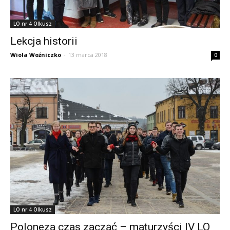
LO nr 4 Olkusz
Lekcja historii
Wiola Woźniczko
-
13 marca 2018
0
LO nr 4 Olkusz
Poloneza czas zacząć – maturzyści IV LO