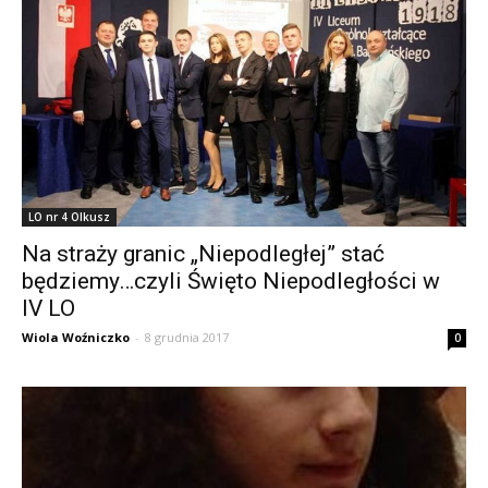
LO nr 4 Olkusz
Na straży granic „Niepodległej” stać
będziemy…czyli Święto Niepodległości w
IV LO
Wiola Woźniczko
-
8 grudnia 2017
0