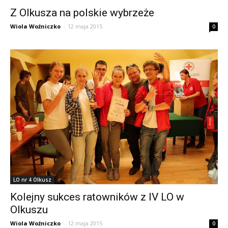
Z Olkusza na polskie wybrzeże
Wiola Woźniczko
-
12 maja 2015
0
LO nr 4 Olkusz
Kolejny sukces ratowników z IV LO w
Olkuszu
Wiola Woźniczko
-
12 maja 2015
0