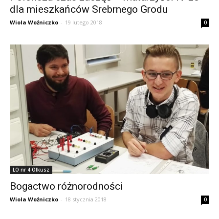
dla mieszkańców Srebrnego Grodu
Wiola Woźniczko
-
19 lutego 2018
0
LO nr 4 Olkusz
Bogactwo różnorodności
Wiola Woźniczko
-
18 stycznia 2018
0