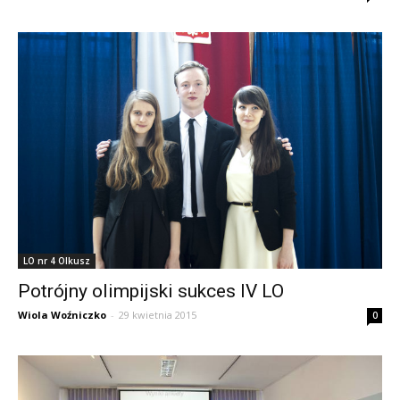
LO nr 4 Olkusz
Potrójny olimpijski sukces IV LO
Wiola Woźniczko
-
29 kwietnia 2015
0