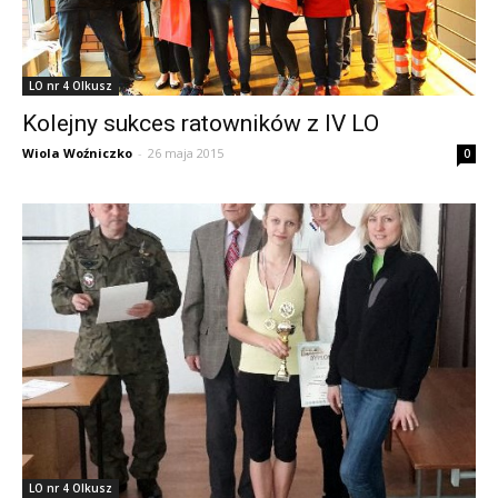
LO nr 4 Olkusz
Kolejny sukces ratowników z IV LO
Wiola Woźniczko
-
26 maja 2015
0
LO nr 4 Olkusz