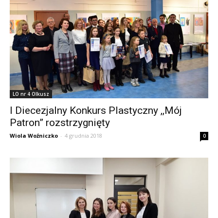
LO nr 4 Olkusz
I Diecezjalny Konkurs Plastyczny ,,Mój
Patron” rozstrzygnięty
Wiola Woźniczko
-
4 grudnia 2018
0