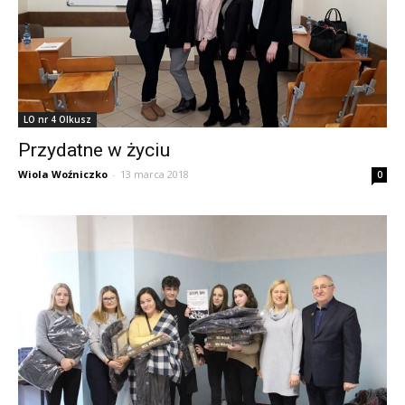
LO nr 4 Olkusz
Przydatne w życiu
Wiola Woźniczko
-
13 marca 2018
0