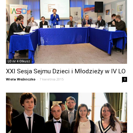
LO nr 4 Olkusz
XXI Sesja Sejmu Dzieci i Młodzieży w IV LO
Wiola Woźniczko
-
7 kwietnia 2015
0