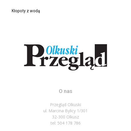
Kłopoty z wodą
O nas
Przegląd Olkuski
ul. Marcina Bylicy 1/301
32-300 Olkusz
tel: 504 178 786