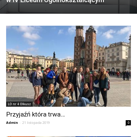
LO nr 4 Olkusz
Przyjaźń która trwa…
Admin
-
21 listopada 2019
0