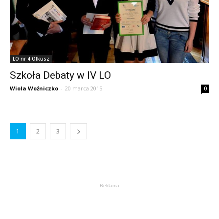
LO nr 4 Olkusz
Szkoła Debaty w IV LO
Wiola Woźniczko
-
20 marca 2015
0
1
2
3
Reklama