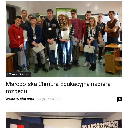
LO nr 4 Olkusz
Małopolska Chmura Edukacyjna nabiera
rozpędu
Wiola Woźniczko
-
26 grudnia 2017
0