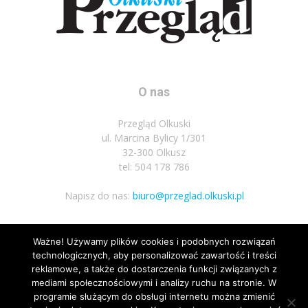
O nas
Przegląd Olkuski
ul. Marcina Bylicy 1/301
32-300 Olkusz
tel: 504 178 786
Napisz do nas:
biuro@przeglad.olkuski.pl
Ważne! Używamy plików cookies i podobnych rozwiązań
Podążaj za nami
technologicznych, aby personalizować zawartość i treści
reklamowe, a także do dostarczenia funkcji związanych z
mediami społecznościowymi i analizy ruchu na stronie. W
programie służącym do obsługi internetu można zmienić