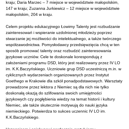
kraju; Daria Marzec – 7 miejsce w województwie małopolskim,
147 w kraju; Zuzanna Jurkiewicz – 12 miejsce w województwie
małopolskim, 204 w kraju.
Celem projektu edukacyjnego Łowimy Talenty jest rozbudzanie
zainteresowań i wspieranie uzdolnionej młodzieży poprzez
stwarzanie jej możliwości do intelektualnego, a także twórczego
współzawodnictwa. Pomysłodawcy przedsięwzięcia chcą w ten
sposób promować talenty oraz rozbudzić zainteresowania
językowe uczniów. Cele te doskonale korespondują z
założeniami programu DSD, który jest realizowany przez IV LO
im. K.K.Baczyńskiego. Uczniowie grup DSD uczestniczą m.in. w
cyklicznych wydarzeniach organizowanych przez Instytut
Goethego w Krakowie dla szkół ponadpodstawowych. Warsztaty
prowadzone przez lektora z Niemiec są dla nich nie tylko
doskonałą okazją do szlifowania swoich umiejętności
językowych czy pogłębienia wiedzy na temat historii i kultury
Niemiec, ale także skutecznie motywują do nauki języka
niemieckiego. Potwierdza to sukces uczennic IV LO im.
K.K.Baczyńskiego.