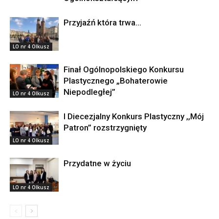
Przyjaźń która trwa…
LO nr 4 Olkusz
Finał Ogólnopolskiego Konkursu
Plastycznego „Bohaterowie
Niepodległej”
LO nr 4 Olkusz
I Diecezjalny Konkurs Plastyczny ,,Mój
Patron” rozstrzygnięty
LO nr 4 Olkusz
Przydatne w życiu
LO nr 4 Olkusz