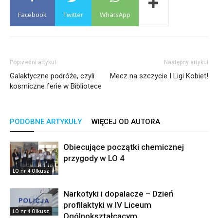
Facebook
Twitter
WhatsApp
Poprzedni artykuł
Następny artykuł
Galaktyczne podróże, czyli
Mecz na szczycie I Ligi Kobiet!
kosmiczne ferie w Bibliotece
PODOBNE ARTYKUŁY
WIĘCEJ OD AUTORA
Obiecujące początki chemicznej
przygody w LO 4
LO nr 4 Olkusz
Narkotyki i dopalacze – Dzień
profilaktyki w IV Liceum
LO nr 4 Olkusz
Ogólnokształcącym