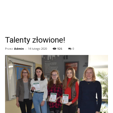
Talenty złowione!
Przez
Admin
-
14 lutego 2020
926
0