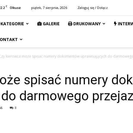
C
22.2
piątek, 7 sierpnia, 2026
Zaloguj się / Dołącz
Olkusz
KATEGORIE
GALERIE
DRUKOWANY
INTER
ONTAKT
Czy kierowca może spisać numery dokumentów uprawniających do darmowego
może spisać numery d
 do darmowego przeja
66
8