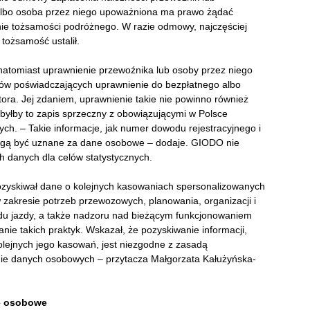
 albo osoba przez niego upoważniona ma prawo żądać
ie tożsamości podróżnego. W razie odmowy, najczęściej
 tożsamość ustalił.
atomiast uprawnienie przewoźnika lub osoby przez niego
ów poświadczających uprawnienie do bezpłatnego albo
ora. Jej zdaniem, uprawnienie takie nie powinno również
yłby to zapis sprzeczny z obowiązującymi w Polsce
h. – Takie informacje, jak numer dowodu rejestracyjnego i
ogą być uznane za dane osobowe – dodaje. GIODO nie
 danych dla celów statystycznych.
ozyskiwał dane o kolejnych kasowaniach spersonalizowanych
w zakresie potrzeb przewozowych, planowania, organizacji i
adu jazdy, a także nadzoru nad bieżącym funkcjonowaniem
ie takich praktyk. Wskazał, że pozyskiwanie informacji,
 kolejnych jego kasowań, jest niezgodne z zasadą
nie danych osobowych – przytacza Małgorzata Kałużyńska-
e osobowe