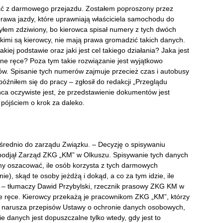
ać z darmowego przejazdu. Zostałem poproszony przez
prawa jazdy, które uprawniają właściciela samochodu do
yłem zdziwiony, bo kierowca spisał numery z tych dwóch
imi są kierowcy, nie mają prawa gromadzić takich danych.
akiej podstawie oraz jaki jest cel takiego działania? Jaka jest
ane ręce? Poza tym takie rozwiązanie jest wyjątkowo
ów. Spisanie tych numerów zajmuje przecież czas i autobusy
późniłem się do pracy – zgłosił do redakcji „Przeglądu
a oczywiste jest, że przedstawienie dokumentów jest
pójściem o krok za daleko.
średnio do zarządu Związku. – Decyzję o spisywaniu
podjął Zarząd ZKG „KM” w Olkuszu. Spisywanie tych danych
my oszacować, ile osób korzysta z tych darmowych
ie), skąd te osoby jeżdżą i dokąd, a co za tym idzie, ile
– tłumaczy Dawid Przybylski, rzecznik prasowy ZKG KM w
ne ręce. Kierowcy przekażą je pracownikom ZKG „KM”, którzy
ie narusza przepisów Ustawy o ochronie danych osobowych,
e danych jest dopuszczalne tylko wtedy, gdy jest to