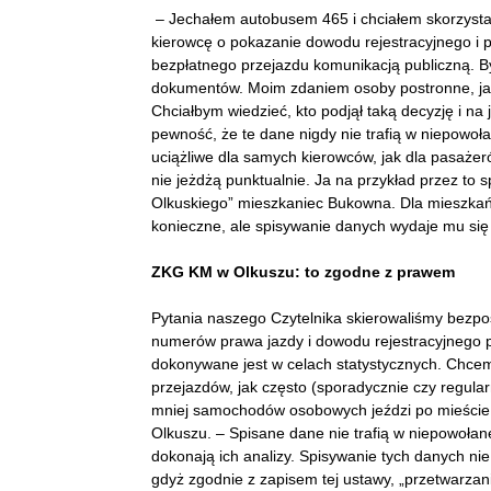
– Jechałem autobusem 465 i chciałem skorzyst
kierowcę o pokazanie dowodu rejestracyjnego i 
bezpłatnego przejazdu komunikacją publiczną. B
dokumentów. Moim zdaniem osoby postronne, jak
Chciałbym wiedzieć, kto podjął taką decyzję i na j
pewność, że te dane nigdy nie trafią w niepowoł
uciążliwe dla samych kierowców, jak dla pasażer
nie jeżdżą punktualnie. Ja na przykład przez to s
Olkuskiego” mieszkaniec Bukowna. Dla mieszkańc
konieczne, ale spisywanie danych wydaje mu się 
ZKG KM w Olkuszu: to zgodne z prawem
Pytania naszego Czytelnika skierowaliśmy bezpo
numerów prawa jazdy i dowodu rejestracyjnego 
dokonywane jest w celach statystycznych. Chce
przejazdów, jak często (sporadycznie czy regularn
mniej samochodów osobowych jeździ po mieście 
Olkuszu. – Spisane dane nie trafią w niepowoła
dokonają ich analizy. Spisywanie tych danych n
gdyż zgodnie z zapisem tej ustawy, „przetwarzani