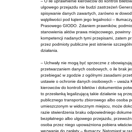
– O ile uprawnienie kierowców do kontroli bilet
ulgowego przejazdu nie budzi zastrzeżeń Gener
spisywanie danych zawartych, zarówno w dowodzie
wątpliwości pod kątem jego legalności – tłumac
Prasowego GIODO. Zdaniem prawników, podmioty
stanowienia aktów prawa miejscowego, powinny 
kompetencji nadanych tymi przepisami, zatem p
przez podmioty publiczne jest istnienie szczeg
działania.
– Uchwały nie mogą być sprzeczne z obowiązując
przetwarzaniem danych osobowych, o ile brak je
przebiegać w zgodzie z ogólnymi zasadami prze
ustawie o ochronie danych osobowych – uważa Ka
kierowców do kontroli biletów i dokumentów pot
to przesłanką legalizującą takie działanie są p
publicznego transportu zbiorowego albo osoba pr
umieszczonym w widocznym miejscu, może doko
razie stwierdzenia braku odpowiedniego dokum
bezpłatnego albo ulgowego przejazdu, przewoźni
osoba przez niego upoważniona pobiera właściw
wezwanie do zapłaty – tłumaczy. Natomiast w ra