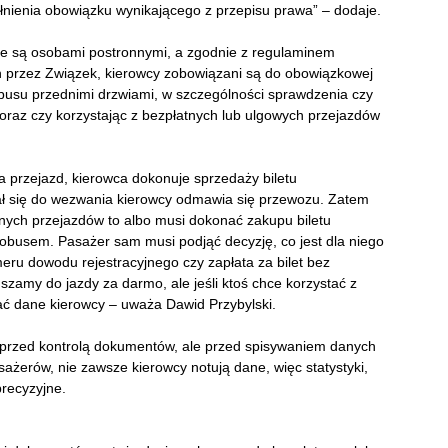
łnienia obowiązku wynikającego z przepisu prawa” – dodaje.
ie są osobami postronnymi, a zgodnie z regulaminem
h przez Związek, kierowcy zobowiązani są do obowiązkowej
obusu przednimi drzwiami, w szczególności sprawdzenia czy
oraz czy korzystając z bezpłatnych lub ulgowych przejazdów
a przejazd, kierowca dokonuje sprzedaży biletu
ał się do wezwania kierowcy odmawia się przewozu. Zatem
tnych przejazdów to albo musi dokonać zakupu biletu
busem. Pasażer sam musi podjąć decyzję, co jest dla niego
eru dowodu rejestracyjnego czy zapłata za bilet bez
zamy do jazdy za darmo, ale jeśli ktoś chce korzystać z
ać dane kierowcy – uważa Dawid Przybylski.
ę przed kontrolą dokumentów, ale przed spisywaniem danych
żerów, nie zawsze kierowcy notują dane, więc statystyki,
precyzyjne.