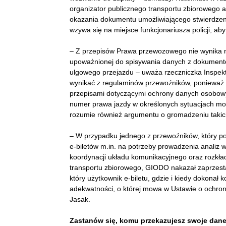
organizator publicznego transportu zbiorowego
okazania dokumentu umożliwiającego stwierdzen
wzywa się na miejsce funkcjonariusza policji, aby
– Z przepisów Prawa przewozowego nie wynika n
upoważnionej do spisywania danych z dokument
ulgowego przejazdu – uważa rzeczniczka Inspekt
wynikać z regulaminów przewoźników, ponieważ b
przepisami dotyczącymi ochrony danych osobowyc
numer prawa jazdy w określonych sytuacjach m
rozumie również argumentu o gromadzeniu takich
– W przypadku jednego z przewoźników, który p
e-biletów m.in. na potrzeby prowadzenia analiz 
koordynacji układu komunikacyjnego oraz rozkł
transportu zbiorowego, GIODO nakazał zaprzestan
który użytkownik e-biletu, gdzie i kiedy dokonał
adekwatności, o której mowa w Ustawie o ochro
Jasak.
Zastanów się, komu przekazujesz swoje dan