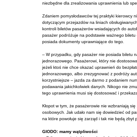
niezbędne dla zrealizowania uprawnienia lub spe
Zdaniem pomysłodawców tej praktyki kierowcy n
dotyczącym przejazdów na liniach obsługiwanyc
kontroli biletów pasażerów wsiadających do aut
pasażer podróżuje na podstawie ważnego biletu 
posiada dokumenty uprawniające do tego.
– W przypadku, gdy pasażer nie posiada biletu n
jednorazowego. Pasażerowi, który nie dostosow
jeżeli ktoś nie chce okazać uprawnień do bezpła
jednorazowego, albo zrezygnować z podróży auto
korzystniejsze – jazda za darmo z podaniem num
podawania jakichkolwiek danych. Nikogo nie zmus
tego uprawnienia musi się dostosować i przekaz
Kłopot w tym, że pasażerowie nie wzbraniają si
osobowych. Jak udało nam się dowiedzieć od pasa
na które powołuje się zarząd i tak nie będą zbyt 
GIODO: mamy wątpliwości