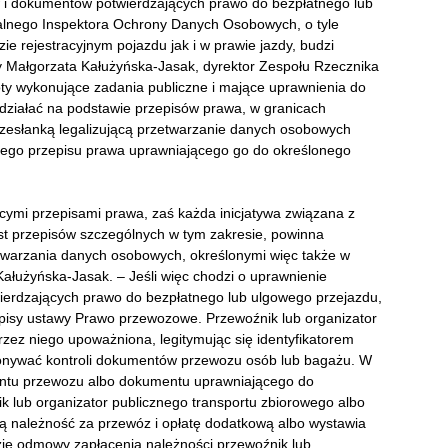
ów i dokumentów potwierdzających prawo do bezpłatnego lub
alnego Inspektora Ochrony Danych Osobowych, o tyle
 rejestracyjnym pojazdu jak i w prawie jazdy, budzi
zy Małgorzata Kałużyńska-Jasak, dyrektor Zespołu Rzecznika
 wykonujące zadania publiczne i mające uprawnienia do
działać na podstawie przepisów prawa, w granicach
rzesłanką legalizującą przetwarzanie danych osobowych
ólnego przepisu prawa uprawniającego go do określonego
ymi przepisami prawa, zaś każda inicjatywa związana z
st przepisów szczególnych w tym zakresie, powinna
twarzania danych osobowych, określonymi więc także w
łużyńska-Jasak. – Jeśli więc chodzi o uprawnienie
wierdzających prawo do bezpłatnego lub ulgowego przejazdu,
rzepisy ustawy Prawo przewozowe. Przewoźnik lub organizator
zez niego upoważniona, legitymując się identyfikatorem
nywać kontroli dokumentów przewozu osób lub bagażu. W
entu przewozu albo dokumentu uprawniającego do
k lub organizator publicznego transportu zbiorowego albo
ą należność za przewóz i opłatę dodatkową albo wystawia
zie odmowy zapłacenia należności przewoźnik lub