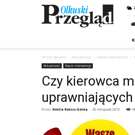
Przegląd
Olkuski
K
Strona główna
Aktualności
Nasze interwencje
Aktualności
Nasze interwencje
Czy kierowca 
uprawniających
Przez
Emilia Kotnis-Górka
-
30 listopada 2013
1