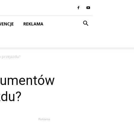
WENCJE
REKLAMA
 przejazdu?
okumentów
zdu?
Reklama