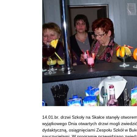
14.01.br. drzwi Szkoły na Skałce stanęły otwore
wyjątkowego Dnia otwartych drzwi mogli zwiedzić
dydaktyczną, osiągnięciami Zespołu Szkół w Buko
nauczycielami. W programie przewidziano zwie