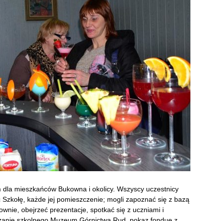
m dla mieszkańców Bukowna i okolicy. Wszyscy uczestnicy
 Szkołę, każde jej pomieszczenie; mogli zapoznać się z bazą
wnie, obejrzeć prezentacje, spotkać się z uczniami i
dzanie szkolnego Muzeum Górnictwa Rud, pokaz fondue z