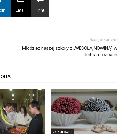
din
Email
Print
Następny artykuł
Młodzież naszej szkoły z „WESOŁĄ NOWINĄ” w
Imbramowicach
TORA
ZS Bukowno