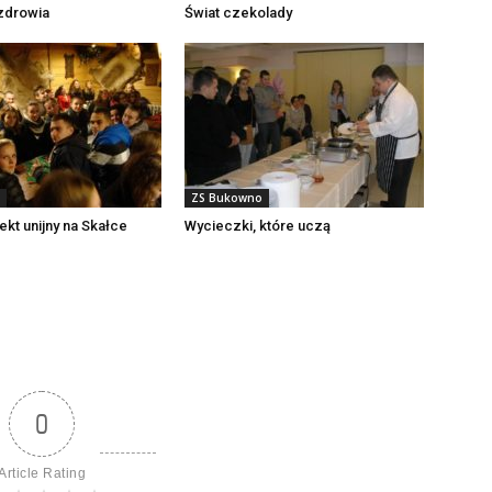
 zdrowia
Świat czekolady
ZS Bukowno
ekt unijny na Skałce
Wycieczki, które uczą
0
Article Rating