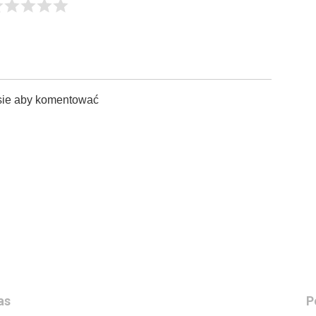
sie aby komentować
as
P