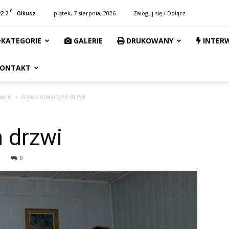
C
22.2
piątek, 7 sierpnia, 2026
Zaloguj się / Dołącz
Olkusz
KATEGORIE
GALERIE
DRUKOWANY
INTER
ONTAKT
owno
Dzień otwartych drzwi
 drzwi
0