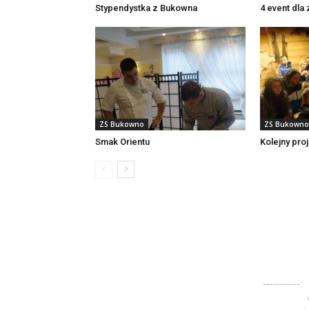
Stypendystka z Bukowna
4 event dla
ZS Bukowno
ZS Bukowno
Smak Orientu
Kolejny proj