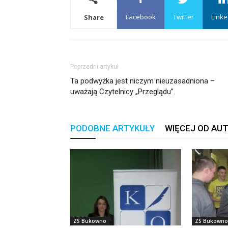
Facebook
Twitter
Linke
Share
Poprzedni artykuł
Ta podwyżka jest niczym nieuzasadniona –
uważają Czytelnicy „Przeglądu”.
PODOBNE ARTYKUŁY
WIĘCEJ OD AU
ZS Bukowno
ZS Bukowno