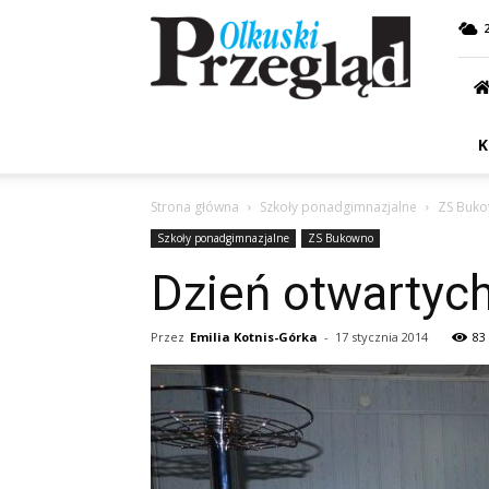
Przegląd
Olkuski
K
Strona główna
Szkoły ponadgimnazjalne
ZS Buk
Szkoły ponadgimnazjalne
ZS Bukowno
Dzień otwartych
Przez
Emilia Kotnis-Górka
-
17 stycznia 2014
83