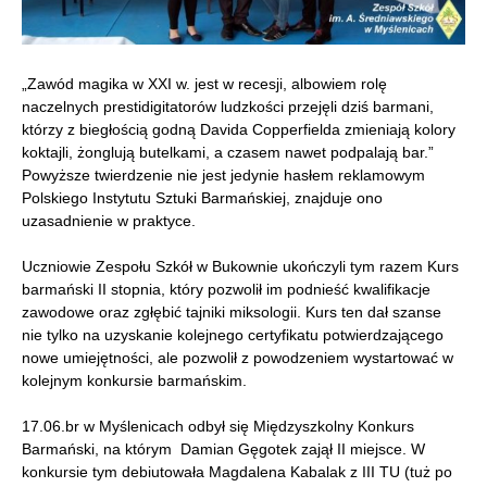
„Zawód magika w XXI w. jest w recesji, albowiem rolę
naczelnych prestidigitatorów ludzkości przejęli dziś barmani,
którzy z biegłością godną Davida Copperfielda zmieniają kolory
koktajli, żonglują butelkami, a czasem nawet podpalają bar.”
Powyższe twierdzenie nie jest jedynie hasłem reklamowym
Polskiego Instytutu Sztuki Barmańskiej, znajduje ono
uzasadnienie w praktyce.
Uczniowie Zespołu Szkół w Bukownie ukończyli tym razem Kurs
barmański II stopnia, który pozwolił im podnieść kwalifikacje
zawodowe oraz zgłębić tajniki miksologii. Kurs ten dał szanse
nie tylko na uzyskanie kolejnego certyfikatu potwierdzającego
nowe umiejętności, ale pozwolił z powodzeniem wystartować w
kolejnym konkursie barmańskim.
17.06.br w Myślenicach odbył się Międzyszkolny Konkurs
Barmański, na którym Damian Gęgotek zajął II miejsce. W
konkursie tym debiutowała Magdalena Kabalak z III TU (tuż po