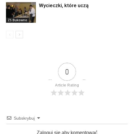
Wycieczki, które uczą
ZS Bukowno
0
Article Rating
Subskrybuj
Zaloguj sie aby komentować