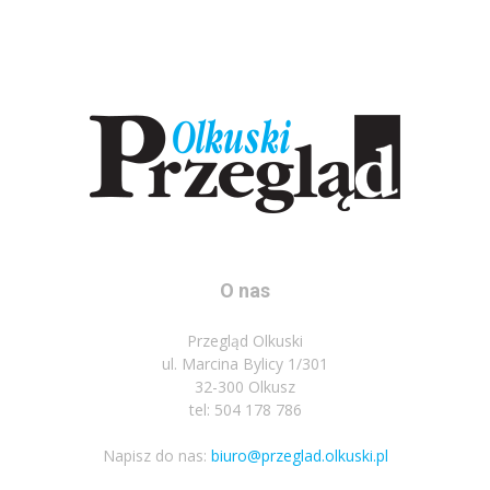
O nas
Przegląd Olkuski
ul. Marcina Bylicy 1/301
32-300 Olkusz
tel: 504 178 786
Napisz do nas:
biuro@przeglad.olkuski.pl