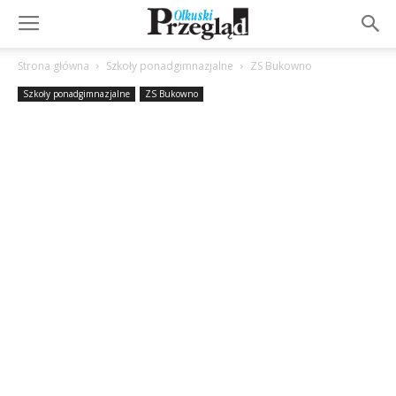
Strona główna
Szkoły ponadgimnazjalne
ZS Bukowno
Szkoły ponadgimnazjalne
ZS Bukowno