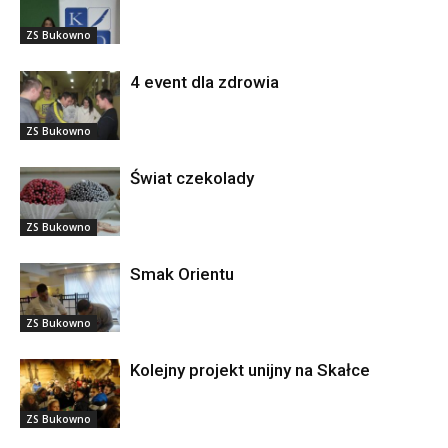
ZS Bukowno
4 event dla zdrowia
ZS Bukowno
Świat czekolady
ZS Bukowno
Smak Orientu
ZS Bukowno
Kolejny projekt unijny na Skałce
ZS Bukowno