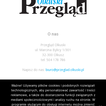
O nas
Przegląd Olkuski
ul. Marcina Bylicy 1/301
32-300 Olkusz
tel: 504 178 786
Napisz do nas:
biuro@przeglad.olkuski.pl
Ważne! Używamy plików cookies i podobnych rozwiązań
Podążaj za nami
technologicznych, aby personalizować zawartość i treści
reklamowe, a także do dostarczenia funkcji związanych z
mediami społecznościowymi i analizy ruchu na stronie. W
programie służącym do obsługi internetu można zmienić