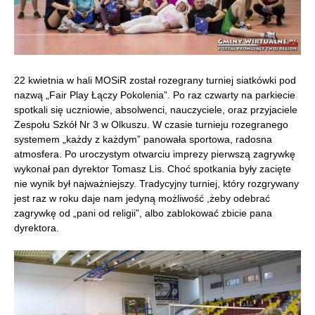
22 kwietnia w hali MOSiR został rozegrany turniej siatkówki pod
nazwą „Fair Play Łączy Pokolenia”. Po raz czwarty na parkiecie
spotkali się uczniowie, absolwenci, nauczyciele, oraz przyjaciele
Zespołu Szkół Nr 3 w Olkuszu.
W czasie turnieju rozegranego
systemem „każdy z każdym” panowała sportowa, radosna
atmosfera. Po uroczystym otwarciu imprezy pierwszą zagrywkę
wykonał pan dyrektor Tomasz Lis. Choć spotkania były zacięte
nie wynik był najważniejszy. Tradycyjny turniej, który rozgrywany
jest raz w roku daje nam jedyną możliwość ,żeby odebrać
zagrywkę od „pani od religii”, albo zablokować zbicie pana
dyrektora.