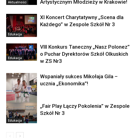
Artystycznym Młodzieży w Krakowie!
Aktualności
XI Koncert Charytatywny „Scena dla
Każdego” w Zespole Szkół Nr 3
Edukacja
VIII Konkurs Taneczny „Nasz Polonez”
o Puchar Dyrektorów Szkół Olkuskich
Edukacja
w ZS Nr3
Wspaniały sukces Mikołaja Gila –
ucznia „Ekonomika”!
„Fair Play Łączy Pokolenia” w Zespole
Edukacja
Szkół Nr 3
Edukacja