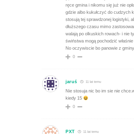
ręce gmina i nikomu się już nie o
gdzie albo kukułczyć do cudzych 
stosują tej sprawdzonej logistyki, 
dłuższego czasu mimo zastosowan
walają po olkuskich rowach- i nie 
świństwa mogą pochodzić właśnie z
No oczywiscie bo panowie z gminy k
0
jaruś
11 lat temu
Nie stosuja nic bo im sie nie chce
kiedy 15
0
PXT
11 lat temu