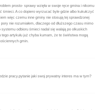
roblem prosto- sprawy wzięła w swoje ręce gmina i nikomu
ć śmieci. A co dopiero wyrzucać byle gdzie albo kukułczyć
iem więc czemu inne gminy nie stosują tej sprawdzonej
 tej pory nie rozumiałem, dlaczego od dłuższego czasu mimo
systemu odbioru śmieci nadal się walają po olkuskich
niu tego artykułu już chyba kumam, że te świństwa mogą
z ościennych gmin.
edzie pracy.pytanie jaki swoj prywatny interes ma w tym?