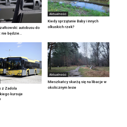
Aktualności
Kiedy sprzątanie Baby i innych
olkuskich rzek?
załkowski: autobusu do
ż nie będzie…
Aktualności
Mieszkańcy skarżą się na libacje w
okolicznym lesie
s z Zadola
iego kursuje
?