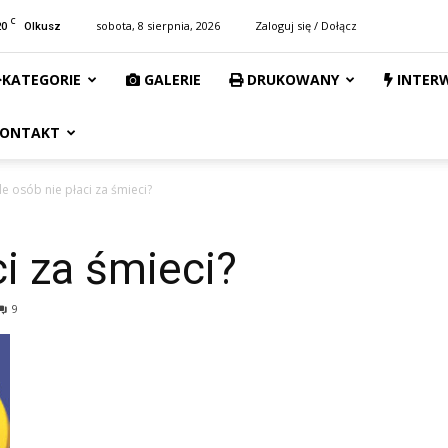
C
20
sobota, 8 sierpnia, 2026
Zaloguj się / Dołącz
Olkusz
KATEGORIE
GALERIE
DRUKOWANY
INTER
ONTAKT
Ile osób nie płaci za śmieci?
ci za śmieci?
9