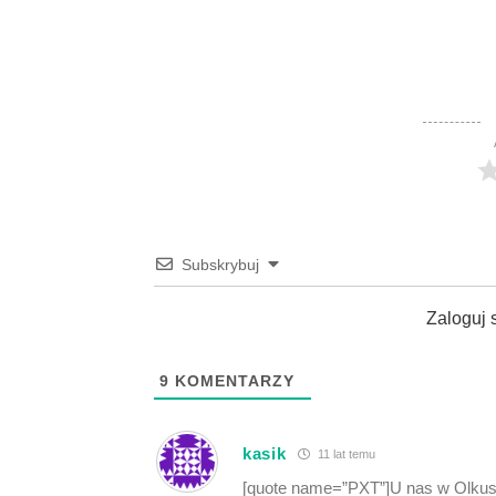
Subskrybuj
Zaloguj 
9
KOMENTARZY
kasik
11 lat temu
[quote name=”PXT”]U nas w Olkusz