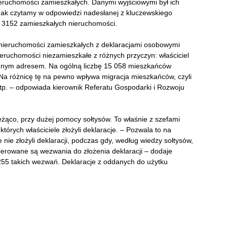
ieruchomości zamieszkałych. Danymi wyjściowymi był ich
ak czytamy w odpowiedzi nadesłanej z kluczewskiego
ło 3152 zamieszkałych nieruchomości.
41 nieruchomości zamieszkałych z deklaracjami osobowymi
ieruchomości niezamieszkałe z różnych przyczyn: właściciel
 innym adresem. Na ogólną liczbę 15 058 mieszkańców
 Na różnicę tę na pewno wpływa migracja mieszkańców, czyli
itp. – odpowiada kierownik Referatu Gospodarki i Rozwoju
eżąco, przy dużej pomocy sołtysów. To właśnie z szefami
órych właściciele złożyli deklaracje. – Pozwala to na
 nie złożyli deklaracji, podczas gdy, według wiedzy sołtysów,
ierowane są wezwania do złożenia deklaracji – dodaje
255 takich wezwań. Deklaracje z oddanych do użytku