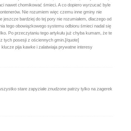
płaci nawet chomikować śmieci. A co dopiero wyrzucać byle
kontenerów. Nie rozumiem więc czemu inne gminy nie
ale jeszcze bardziej do tej pory nie rozumiałem, dlaczego od
ia tego obowiązkowego systemu odbioru śmieci nadal się
tylko. Po przeczytaniu tego artykułu już chyba kumam, że te
 tych posesji z ościennych gmin.[/quote]
lucze pija kawke i zalatwiaja prywatne interesy
.wszystko stare zapyziałe znudzone patrzy tylko na zagerek