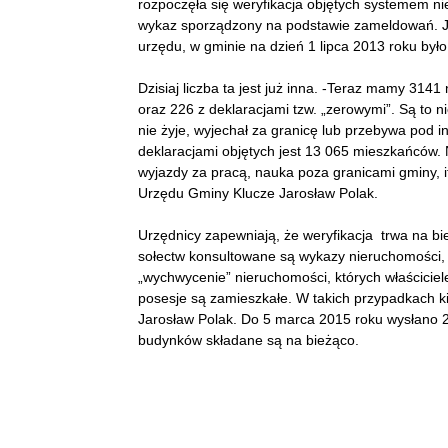
rozpoczęła się weryfikacja objętych systemem n
wykaz sporządzony na podstawie zameldowań. J
urzędu, w gminie na dzień 1 lipca 2013 roku by
Dzisiaj liczba ta jest już inna. -Teraz mamy 31
oraz 226 z deklaracjami tzw. „zerowymi”. Są to n
nie żyje, wyjechał za granicę lub przebywa pod
deklaracjami objętych jest 13 065 mieszkańców.
wyjazdy za pracą, nauka poza granicami gminy, 
Urzędu Gminy Klucze Jarosław Polak.
Urzędnicy zapewniają, że weryfikacja trwa na bi
sołectw konsultowane są wykazy nieruchomości, kt
„wychwycenie” nieruchomości, których właściciele
posesje są zamieszkałe. W takich przypadkach k
Jarosław Polak. Do 5 marca 2015 roku wysłano 
budynków składane są na bieżąco.