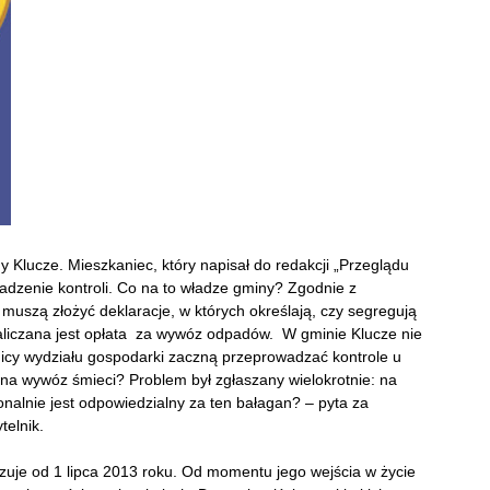
ny Klucze. Mieszkaniec, który napisał do redakcji „Przeglądu
adzenie kontroli. Co na to władze gminy?
Zgodnie z
 muszą złożyć deklaracje, w których określają, czy segregują
 naliczana jest opłata za wywóz odpadów. W gminie Klucze nie
nicy wydziału gospodarki zaczną przeprowadzać kontrole u
na wywóz śmieci? Problem był zgłaszany wielokrotnie: na
sonalnie jest odpowiedzialny za ten bałagan? – pyta za
elnik.
je od 1 lipca 2013 roku. Od momentu jego wejścia w życie