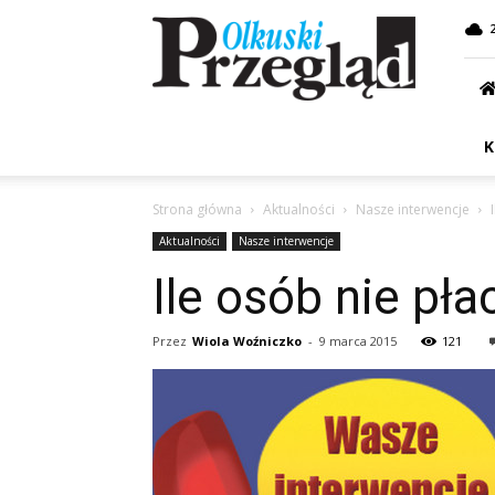
Przegląd
Olkuski
K
Strona główna
Aktualności
Nasze interwencje
Aktualności
Nasze interwencje
Ile osób nie pła
Przez
Wiola Woźniczko
-
9 marca 2015
121