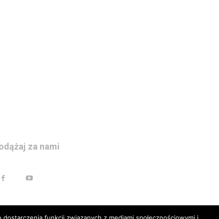
odążaj za nami
 dostarczenia funkcji związanych z mediami społecznościowymi i