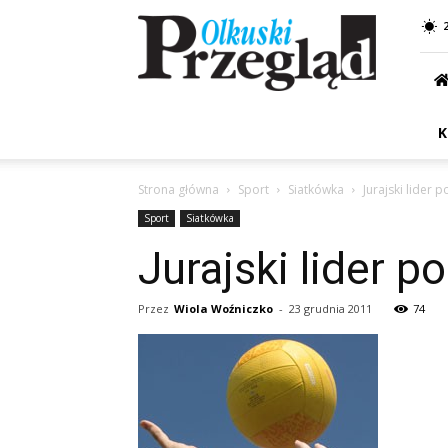
Przegląd
Olkuski
K
Strona główna
Sport
Siatkówka
Jurajski lider 
Sport
Siatkówka
Jurajski lider p
Przez
Wiola Woźniczko
-
23 grudnia 2011
74