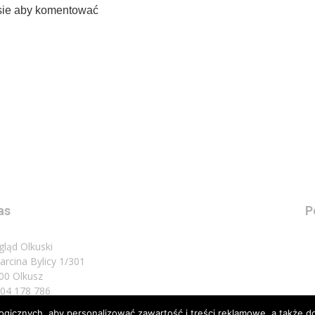
sie aby komentować
as
P
gląd Olkuski
Marcina Bylicy 1/301
00 Olkusz
 504 178 786
icznych, aby personalizować zawartość i treści reklamowe, a także do