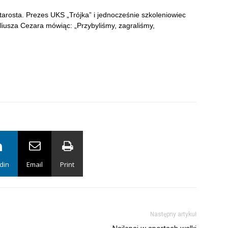
arosta. Prezes UKS „Trójka” i jednocześnie szkoleniowiec
liusza Cezara mówiąc: „Przybyliśmy, zagraliśmy,
din
Email
Print
Następny artykuł