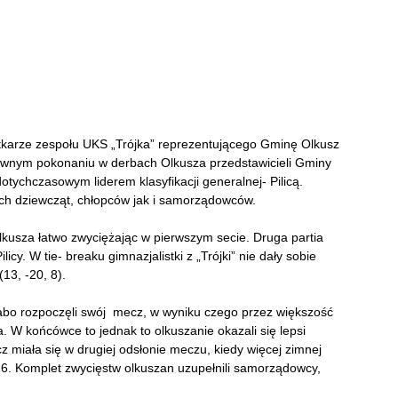
tkarze zespołu UKS „Trójka” reprezentującego Gminę Olkusz
edawnym pokonaniu w derbach Olkusza przedstawicieli Gminy
dotychczasowym liderem klasyfikacji generalnej- Pilicą.
ach dziewcząt, chłopców jak i samorządowców.
lkusza łatwo zwyciężając w pierwszym secie. Druga partia
icy. W tie- breaku gimnazjalistki z „Trójki” nie dały sobie
13, -20, 8).
łabo rozpoczęli swój mecz, w wyniku czego przez większość
a. W końcówce to jednak to olkuszanie okazali się lepsi
z miała się w drugiej odsłonie meczu, kiedy więcej zimnej
:26. Komplet zwycięstw olkuszan uzupełnili samorządowcy,