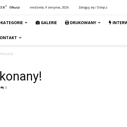
C
23.8
niedziela, 9 sierpnia, 2026
Zaloguj się / Dołącz
Olkusz
KATEGORIE
GALERIE
DRUKOWANY
INTER
ONTAKT
pokonany!
okonany!
0