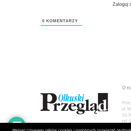
Zaloguj 
0
KOMENTARZY
O n
Prze
ul. 
32-3
tel:
Ważne! Używamy plików cookies i podobnych rozwiązań technolog