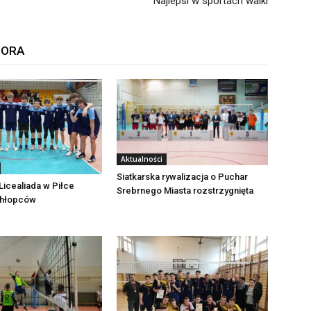
Najlepsi w sportach walki
TORA
Aktualności
Siatkarska rywalizacja o Puchar
icealiada w Piłce
Srebrnego Miasta rozstrzygnięta
Chłopców