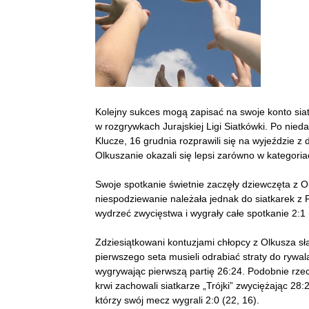
Kolejny sukces mogą zapisać na swoje konto sia
w rozgrywkach Jurajskiej Ligi Siatkówki. Po ni
Klucze, 16 grudnia rozprawili się na wyjeździe z 
Olkuszanie okazali się lepsi zarówno w kategori
Swoje spotkanie świetnie zaczęły dziewczęta z O
niespodziewanie należała jednak do siatkarek z Pil
wydrzeć zwycięstwa i wygrały całe spotkanie 2:1 (
Zdziesiątkowani kontuzjami chłopcy z Olkusza s
pierwszego seta musieli odrabiać straty do rywal
wygrywając pierwszą partię 26:24. Podobnie rzec
krwi zachowali siatkarze „Trójki” zwyciężając 28
którzy swój mecz wygrali 2:0 (22, 16).