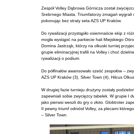
Zespół Volley Dąbrowa Górnicza został zwycięzc
Srebrnego Miasta. Triumfatorzy zmagań wygrali w
pokonując bez straty seta AZS UP Kraków.
Do rywalizacji przystąpiło osiemnaście ekip z ró
mogła wystąpić na parkiecie hali Miejskiego Ośro
Domina Jastrząb, którzy na olkuski turniej przyj
grupie eliminacyjnej trafili na Volley i choć dzieln
rywalizacji o podium.
Do półfinałów awansowało sześć zespołów – zwyci
AZS UP Kraków (3), Silver Town (4), Hilcus Olkus
W drugiej fazie turnieju drużyny zostały podziel
zapewniali sobie zwycięzcy tabelek. W grupie I 
jako pierwsi weszli do gry o złoto. Globtroter za
II pewny triumf odniósł Volley, za plecami któreg
– Silver Town.