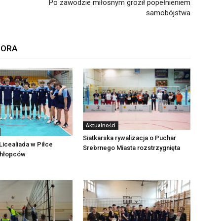
Po zawodzie miłosnym groził popełnieniem
samobójstwa
TORA
Aktualności
Siatkarska rywalizacja o Puchar
icealiada w Piłce
Srebrnego Miasta rozstrzygnięta
Chłopców