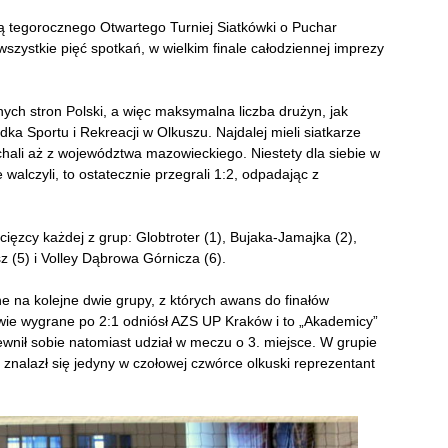
ą tegorocznego Otwartego Turniej Siatkówki o Puchar
szystkie pięć spotkań, w wielkim finale całodziennej imprezy
żnych stron Polski, a więc maksymalna liczba drużyn, jak
dka Sportu i Rekreacji w Olkuszu. Najdalej mieli siatkarze
echali aż z województwa mazowieckiego. Niestety dla siebie w
ie walczyli, to ostatecznie przegrali 1:2, odpadając z
ęzcy każdej z grup: Globtroter (1), Bujaka-Jamajka (2),
z (5) i Volley Dąbrowa Górnicza (6).
one na kolejne dwie grupy, z których awans do finałów
dwie wygrane po 2:1 odniósł AZS UP Kraków i to „Akademicy”
pewnił sobie natomiast udział w meczu o 3. miejsce. W grupie
o znalazł się jedyny w czołowej czwórce olkuski reprezentant