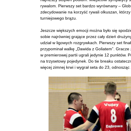
rywalom. Pierwszy set bardzo wyrównany – Globt
zdecydowanie na korzyść rywali olkuszan, którzy 
turniejowego brązu.
Jeszcze większych emocji można było się spodzi
sobie najrówniej grające przez cały dzień druży
udział w ligowych rozgrywkach. Pierwszy set finał
przypominał walkę „Dawida z Goliatem”. Gracze z
w premierowej partii ugrali jedynie 12 punktów. P
na trzysetowy pojedynek. Do tie breaku ostatec
więcej zimnej krwi i wygrał seta do 23, odnosząc 