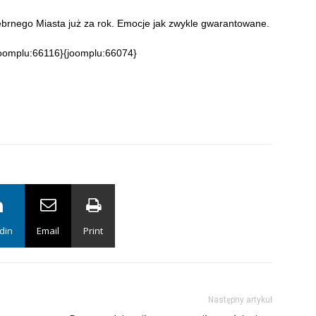
ebrnego Miasta już za rok. Emocje jak zwykle gwarantowane.
oomplu:66116}{joomplu:66074}
din
Email
Print
Następny artykuł