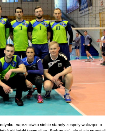
edynku, naprzeciwko siebie stanęły zespoły walczące o
tkówki kciuki trzymali za „Srebrnych”, ale ci nie sprostali