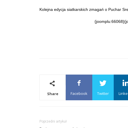
Kolejna edycja siatkarskich zmagań o Puchar Sr
{joomplu:66068}{j
Facebook
Twitter
Linke
Share
Poprzedni artykuł