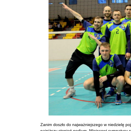
Zanim doszło do najważniejszego w niedzielę poj
najniższy stopień podium. Miejscowi sympatycy sia