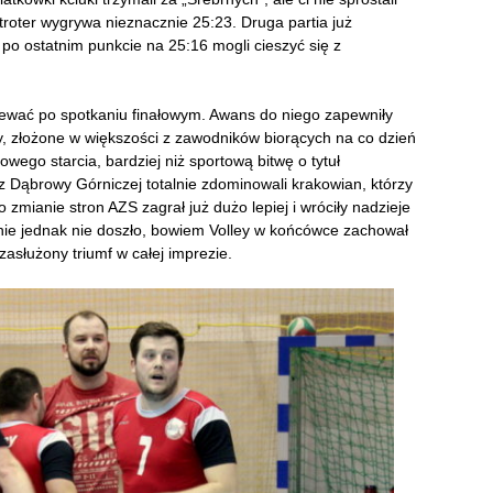
roter wygrywa nieznacznie 25:23. Druga partia już
po ostatnim punkcie na 25:16 mogli cieszyć się z
ewać po spotkaniu finałowym. Awans do niego zapewniły
ny, złożone w większości z zawodników biorących na co dzień
owego starcia, bardziej niż sportową bitwę o tytuł
 Dąbrowy Górniczej totalnie zdominowali krakowian, którzy
o zmianie stron AZS zagrał już dużo lepiej i wróciły nadzieje
znie jednak nie doszło, bowiem Volley w końcówce zachował
zasłużony triumf w całej imprezie.