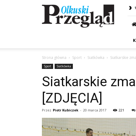
Przegląd
Olkuski
K
Strona główna
Sport
Siatkówka
Siatkarskie zm
Sport
Siatkówka
Siatkarskie zm
[ZDJĘCIA]
Przez
Piotr Kubiczek
-
20 marca 2017
221