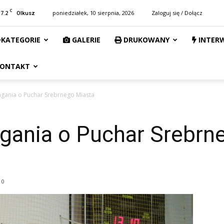
C
17.2
poniedziałek, 10 sierpnia, 2026
Zaloguj się / Dołącz
Olkusz
KATEGORIE
GALERIE
DRUKOWANY
INTER
ONTAKT
agania o Puchar Srebrnego Miasta
agania o Puchar Srebrn
0