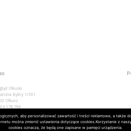
as
P
gląd Olkuski
Marcina Bylicy 1/301
00 Olkusz
 504 178 786
icznych, aby personalizować zawartość i treści reklamowe, a także do
sz do nas:
biuro@przeglad.olkuski.pl
nternetu można zmienić ustawienia dotyczące cookies.Korzystanie z na
cookies oznacza, że będą one zapisane w pamięci urządzenia.