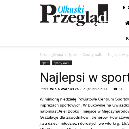
Przegląd
Olkuski
K
Strona główna
Sport
Sporty walki
Najlepsi w s
Sport
Sporty walki
Najlepsi w spor
Przez
Wiola Woźniczko
-
23 grudnia 2011
115
W minioną niedzielę Powiatowe Centrum Sportów
imprezach sportowych. W Bukownie na Gwiazdkow
natomiast Ariel Bobko I miejsce w Międzynarod
Gratulacje dla zawodników i trenerów. Powiatow
jitsu dzieci, młodzież i dorosłych we wtorki g. 16