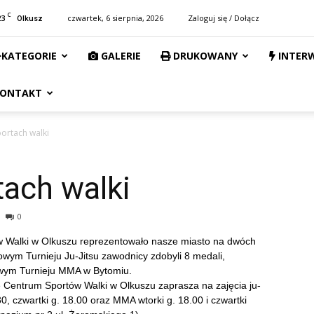
C
23
czwartek, 6 sierpnia, 2026
Zaloguj się / Dołącz
Olkusz
KATEGORIE
GALERIE
DRUKOWANY
INTER
ONTAKT
portach walki
tach walki
0
 Walki w Olkuszu reprezentowało nasze miasto na dwóch
ym Turnieju Ju-Jitsu zawodnicy zdobyli 8 medali,
owym Turnieju MMA w Bytomiu.
e Centrum Sportów Walki w Olkuszu zaprasza na zajęcia ju-
.30, czwartki g. 18.00 oraz MMA wtorki g. 18.00 i czwartki