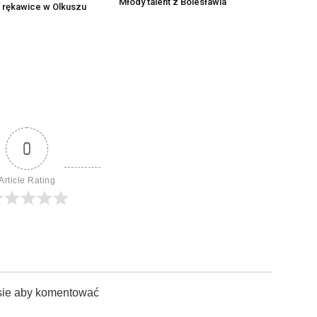
Młody talent z Bolesławia
 rękawice w Olkuszu
0
Article Rating
sie aby komentować