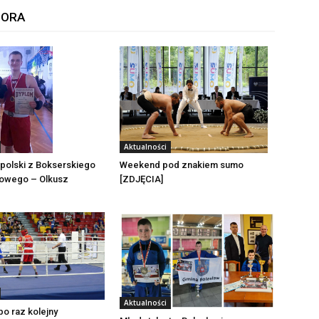
TORA
Aktualności
polski z Bokserskiego
Weekend pod znakiem sumo
towego – Olkusz
[ZDJĘCIA]
Aktualności
po raz kolejny