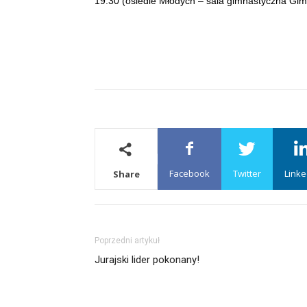
19.30 (osiedle Młodych – sala gimnastyczna Gim
Facebook
Twitter
Linke
Share
Poprzedni artykuł
Jurajski lider pokonany!