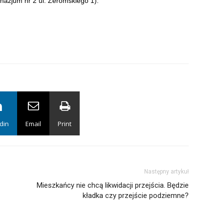
nazjum nr 2 ul. Żeromskiego 1).
din
Email
Print
Następny artykuł
Mieszkańcy nie chcą likwidacji przejścia. Będzie
kładka czy przejście podziemne?