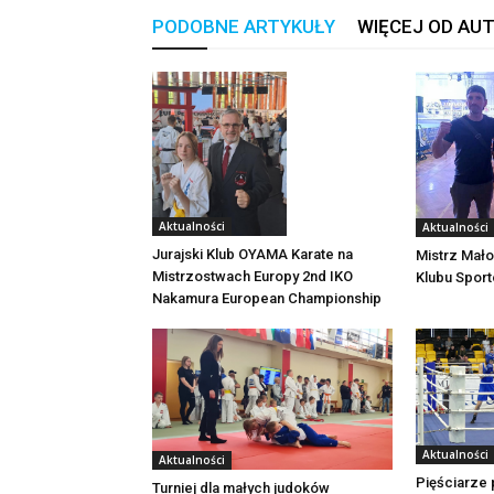
PODOBNE ARTYKUŁY
WIĘCEJ OD AU
Aktualności
Aktualności
Jurajski Klub OYAMA Karate na
Mistrz Mało
Mistrzostwach Europy 2nd IKO
Klubu Spor
Nakamura European Championship
Aktualności
Aktualności
Pięściarze 
Turniej dla małych judoków