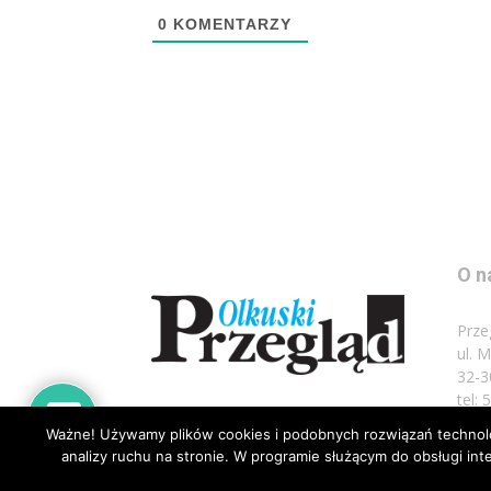
0
KOMENTARZY
O n
Prze
ul. 
32-3
tel:
Ważne! Używamy plików cookies i podobnych rozwiązań technolog
Napi
analizy ruchu na stronie. W programie służącym do obsługi i