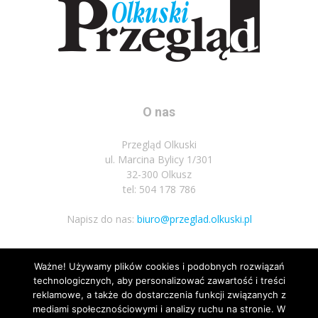
O nas
Przegląd Olkuski
ul. Marcina Bylicy 1/301
32-300 Olkusz
tel: 504 178 786
Napisz do nas:
biuro@przeglad.olkuski.pl
Ważne! Używamy plików cookies i podobnych rozwiązań
Podążaj za nami
technologicznych, aby personalizować zawartość i treści
reklamowe, a także do dostarczenia funkcji związanych z
mediami społecznościowymi i analizy ruchu na stronie. W