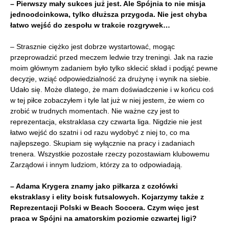
– Pierwszy mały sukces już jest. Ale Spójnia to nie misja
jednoodcinkowa, tylko dłuższa przygoda. Nie jest chyba
łatwo wejść do zespołu w trakcie rozgrywek…
– Strasznie ciężko jest dobrze wystartować, mogąc
przeprowadzić przed meczem ledwie trzy treningi. Jak na razie
moim głównym zadaniem było tylko sklecić skład i podjąć pewne
decyzje, wziąć odpowiedzialność za drużynę i wynik na siebie.
Udało się. Może dlatego, że mam doświadczenie i w końcu coś
w tej piłce zobaczyłem i tyle lat już w niej jestem, że wiem co
zrobić w trudnych momentach. Nie ważne czy jest to
reprezentacja, ekstraklasa czy czwarta liga. Nigdzie nie jest
łatwo wejść do szatni i od razu wydobyć z niej to, co ma
najlepszego. Skupiam się wyłącznie na pracy i zadaniach
trenera. Wszystkie pozostałe rzeczy pozostawiam klubowemu
Zarządowi i innym ludziom, którzy za to odpowiadają.
– Adama Krygera znamy jako piłkarza z czołówki
ekstraklasy i elity boisk futsalowych. Kojarzymy także z
Reprezentacji Polski w Beach Soccera. Czym więc jest
praca w Spójni na amatorskim poziomie czwartej ligi?