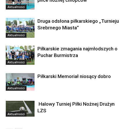
piłce nożnej chłopców
Aktualności
Druga odsłona piłkarskiego „Turnieju
Srebrnego Miasta”
Aktualności
Piłkarskie zmagania najmłodszych o
Puchar Burmistrza
Aktualności
Piłkarski Memoriał niosący dobro
Aktualności
Halowy Turniej Piłki Nożnej Drużyn
LZS
Aktualności