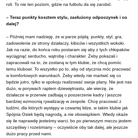
roli. To nie ten poziom, gdzie na futbolu da się zarobić.
– Teraz punkty kosztem stylu, zasłużony odpoczynek i co
dalej?
– Później mam nadzieję, że w parze pójdą: punkty, styl, gra,
zadowolenie ze strony działaczy, kibiców i wszystkich wokoło.
Jak na razie, do końca roku postaram się aby z tych chłopaków
wyciągnąć serducho, wątrobę i charakter. Żeby pokazali i
zapracowali na to, że zostaną w tym klubie, że chcą pomóc
temu klubowi. To wszystko po to, aby od stycznia móc pracować
w komfortowych warunkach. Żeby wtedy nie martwić się co
będzie jutro, tylko w spokoju realizować swoje plany. Nie jest nas
dużo, w porywach raptem dziewiętnastu, ale wierzę, że
działacze w przerwie zadbają o poszerzenie kadry i jeszcze
bardziej wzmocnią rywalizację w zespole. Chcę pracować z
ludźmi, dla których występy w czwartej lidze, w takim klubie jak
Spójnia Osiek będą nagrodą, a nie obowiązkiem. Wtedy okaże
się ile naprawdę jesteśmy warci, bo po pierwszym meczu jestem
szczęśliwy i roześmiany – oczywiście oby tak dalej, ale jeszcze
dużo pracy przed nami.