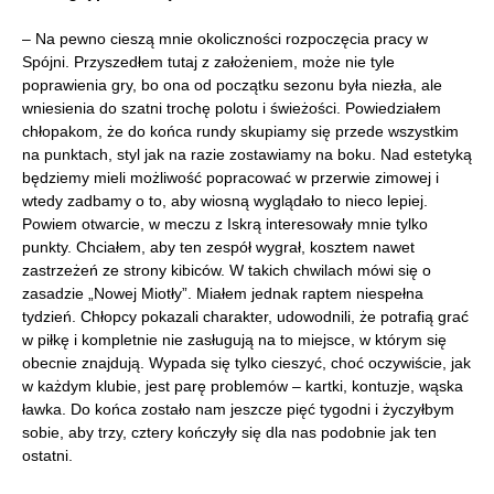
– Na pewno cieszą mnie okoliczności rozpoczęcia pracy w
Spójni. Przyszedłem tutaj z założeniem, może nie tyle
poprawienia gry, bo ona od początku sezonu była niezła, ale
wniesienia do szatni trochę polotu i świeżości. Powiedziałem
chłopakom, że do końca rundy skupiamy się przede wszystkim
na punktach, styl jak na razie zostawiamy na boku. Nad estetyką
będziemy mieli możliwość popracować w przerwie zimowej i
wtedy zadbamy o to, aby wiosną wyglądało to nieco lepiej.
Powiem otwarcie, w meczu z Iskrą interesowały mnie tylko
punkty. Chciałem, aby ten zespół wygrał, kosztem nawet
zastrzeżeń ze strony kibiców. W takich chwilach mówi się o
zasadzie „Nowej Miotły”. Miałem jednak raptem niespełna
tydzień. Chłopcy pokazali charakter, udowodnili, że potrafią grać
w piłkę i kompletnie nie zasługują na to miejsce, w którym się
obecnie znajdują. Wypada się tylko cieszyć, choć oczywiście, jak
w każdym klubie, jest parę problemów – kartki, kontuzje, wąska
ławka. Do końca zostało nam jeszcze pięć tygodni i życzyłbym
sobie, aby trzy, cztery kończyły się dla nas podobnie jak ten
ostatni.