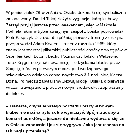
W poniedziałek 26 września w Osieku dokonała się symboliczna
zmiana warty. Daniel Tukaj złożył rezygnację, którą klubowy
Zarząd przyjął jeszcze przed weekendem, więc w Makowie
Podhalańskim w trybie awaryjnym zespół z boiska poprowadził
Piotr Kasprzyk. Już dwa dni później pierwszy trening z drużyną
przeprowadził Adam Kryger – trener z rocznika 1969, który
znany jest szerszej piłkarskiej publiczności choćby z występów w
Szombierkach Bytom, Lechu Poznań czy łódzkim Widzewie.
Teraz Kryger otrzymał nową misję – odzyskania blasku przez
Spójnię, która w pierwszym meczu pod wodzą nowego
szkoleniowca odniosła cenne zwycięstwo 3:1 nad Iskrą Klecza
Dolna. Po meczu zapytaliśmy „Nową Miotłę” Osieka o pierwsze
wrażenia związane z pracą w nowym środowisku. Zapraszamy
do lektury!
– Trenerze, chyba lepszego początku pracy w nowym
klubie nie można było sobie wymarzyć. Spójnia zdobyła
komplet punktów, a jeszcze do niedawna wydawało się, że
w Osieku zapomnieli jak się wygrywa. Jaka jest recepta na
tak nagłą przemianę?