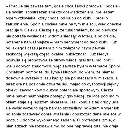
– Pracuje się zawsze tam, gdzie chcą żebyś pracował i podzielił
się swoimi spostrzeżeniami czy doświadczeniem. Nie jestem
typem człowieka, który chodzi od klubu do klubu i prosi o
zatrudnienie. Spójnia chciała mnie na tym miejscu, więc obecnie
pracuję w Osieku. Cieszę się, że tutaj trafiłem, bo po pierwsze
nie potrafię wysiedzieć w domu siedząc w fotelu, a po drugie,
notabene najważniejsze – mam sentyment do tego klubu i już
od jakiegoś czasu jestem z nim związany, czym pewnie
zaskoczę większą część lokalnej publiczności. Już kiedyś
pojawiła się propozycja ze strony władz, grał tutaj mój brat i
wielu dobrych znajomych, więc zawsze byłem w temacie Spójni.
Chciałbym pomóc tej drużynie i klubowi, bo wiem, że niemal
dosłownie wyszedł z lasu kąpiąc się po meczach w miskach, a
teraz gra na poziomie czwartej ligi, mając do dyspozycji piękny
obiekt i zawodników o dużym potencjale sportowym. Cieszą
mnie nawet najmniejsze postępy, gdy widzę, że ktoś pod moim
okiem staje się lepszym piłkarzem. Jeśli komuś z tej grupy uda
się wybić wyżej to będę bardzo szczęśliwy, bo Adam Kryger lubi
po sobie zostawiać dobre wrażenie i opuszczać dane miejsce w
poczuciu dobrze wykonanego zadania. O profesjonalizmie, o
pieniądzach nie rozmawiajmy, bo one naprawdę tutaj nie grają