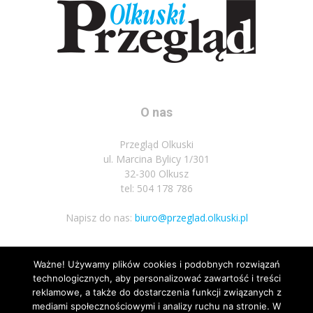
O nas
Przegląd Olkuski
ul. Marcina Bylicy 1/301
32-300 Olkusz
tel: 504 178 786
Napisz do nas:
biuro@przeglad.olkuski.pl
Ważne! Używamy plików cookies i podobnych rozwiązań
Podążaj za nami
technologicznych, aby personalizować zawartość i treści
reklamowe, a także do dostarczenia funkcji związanych z
mediami społecznościowymi i analizy ruchu na stronie. W