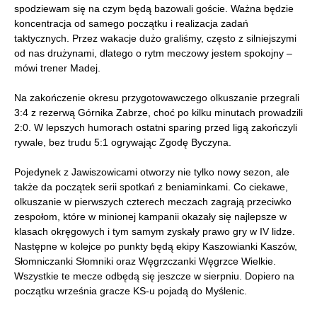
spodziewam się na czym będą bazowali goście. Ważna będzie
koncentracja od samego początku i realizacja zadań
taktycznych. Przez wakacje dużo graliśmy, często z silniejszymi
od nas drużynami, dlatego o rytm meczowy jestem spokojny –
mówi trener Madej.
Na zakończenie okresu przygotowawczego olkuszanie przegrali
3:4 z rezerwą Górnika Zabrze, choć po kilku minutach prowadzili
2:0. W lepszych humorach ostatni sparing przed ligą zakończyli
rywale, bez trudu 5:1 ogrywając Zgodę Byczyna.
Pojedynek z Jawiszowicami otworzy nie tylko nowy sezon, ale
także da początek serii spotkań z beniaminkami. Co ciekawe,
olkuszanie w pierwszych czterech meczach zagrają przeciwko
zespołom, które w minionej kampanii okazały się najlepsze w
klasach okręgowych i tym samym zyskały prawo gry w IV lidze.
Następne w kolejce po punkty będą ekipy Kaszowianki Kaszów,
Słomniczanki Słomniki oraz Węgrzczanki Węgrzce Wielkie.
Wszystkie te mecze odbędą się jeszcze w sierpniu. Dopiero na
początku września gracze KS-u pojadą do Myślenic.