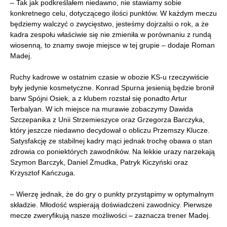
– Tak jak podkreślałem niedawno, nie stawiamy sobie
konkretnego celu, dotyczącego ilości punktów. W każdym meczu
będziemy walczyć o zwycięstwo, jesteśmy dojrzalsi o rok, a że
kadra zespołu właściwie się nie zmieniła w porównaniu z rundą
wiosenną, to znamy swoje miejsce w tej grupie – dodaje Roman
Madej.
Ruchy kadrowe w ostatnim czasie w obozie KS-u rzeczywiście
były jedynie kosmetyczne. Konrad Spurna jesienią będzie bronił
barw Spójni Osiek, a z klubem rozstał się ponadto Artur
Terbalyan. W ich miejsce na murawie zobaczymy Dawida
Szczepanika z Unii Strzemieszyce oraz Grzegorza Barczyka,
który jeszcze niedawno decydował o obliczu Przemszy Klucze.
Satysfakcję ze stabilnej kadry mąci jednak trochę obawa o stan
zdrowia co poniektórych zawodników. Na lekkie urazy narzekają
Szymon Barczyk, Daniel Żmudka, Patryk Kiczyński oraz
Krzysztof Kańczuga.
– Wierzę jednak, że do gry o punkty przystąpimy w optymalnym
składzie. Młodość wspierają doświadczeni zawodnicy. Pierwsze
mecze zweryfikują nasze możliwości – zaznacza trener Madej.