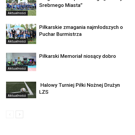
Srebrnego Miasta”
Aktualności
Piłkarskie zmagania najmłodszych o
Puchar Burmistrza
Aktualności
Piłkarski Memoriał niosący dobro
Aktualności
Halowy Turniej Piłki Nożnej Drużyn
LZS
Aktualności