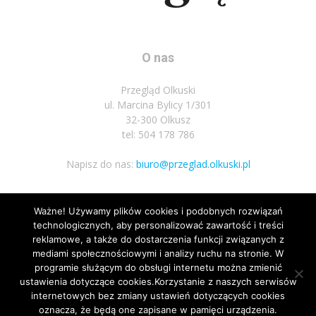
O nas
Przegląd Olkuski
ul. Marcina Bylicy 1/301
32-300 Olkusz
tel: 504 178 786
Napisz do nas:
biuro@przeglad.olkuski.pl
Ważne! Używamy plików cookies i podobnych rozwiązań
Podążaj za nami
technologicznych, aby personalizować zawartość i treści
reklamowe, a także do dostarczenia funkcji związanych z
mediami społecznościowymi i analizy ruchu na stronie. W
programie służącym do obsługi internetu można zmienić
ustawienia dotyczące cookies.Korzystanie z naszych serwisów
internetowych bez zmiany ustawień dotyczących cookies
oznacza, że będą one zapisane w pamięci urządzenia.
Nota prawna
Polityka prywatnosci
Kariera
Regulamin