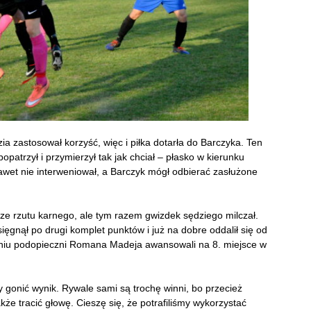
a zastosował korzyść, więc i piłka dotarła do Barczyka. Ten
opatrzył i przymierzył tak jak chciał – płasko w kierunku
awet nie interweniował, a Barczyk mógł odbierać zasłużone
ze rzutu karnego, ale tym razem gwizdek sędziego milczał.
nął po drugi komplet punktów i już na dobre oddalił się od
aniu podopieczni Romana Madeja awansowali na 8. miejsce w
y gonić wynik. Rywale sami są trochę winni, bo przecież
także tracić głowę. Cieszę się, że potrafiliśmy wykorzystać