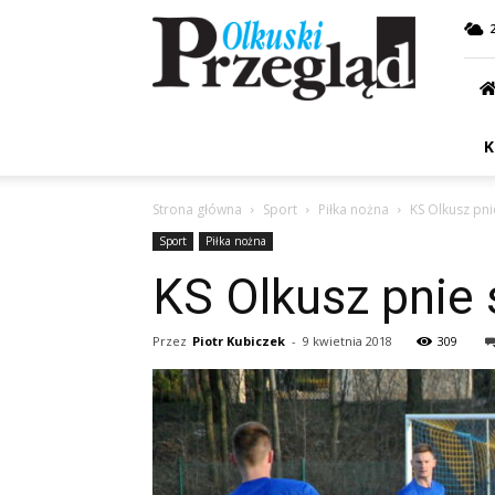
Przegląd
Olkuski
K
Strona główna
Sport
Piłka nożna
KS Olkusz pni
Sport
Piłka nożna
KS Olkusz pnie 
Przez
Piotr Kubiczek
-
9 kwietnia 2018
309