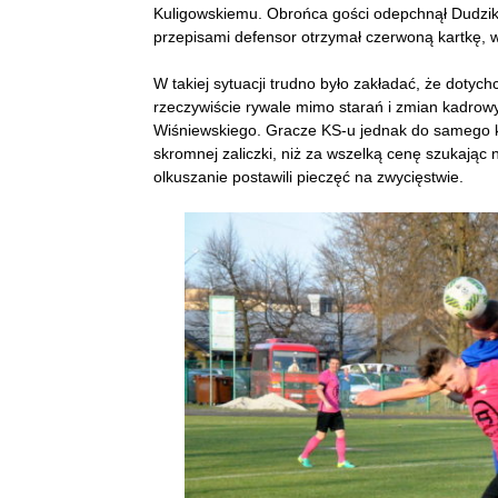
Kuligowskiemu. Obrońca gości odepchnął Dudzika
przepisami defensor otrzymał czerwoną kartkę, w
W takiej sytuacji trudno było zakładać, że dotyc
rzeczywiście rywale mimo starań i zmian kadrowy
Wiśniewskiego. Gracze KS-u jednak do samego ko
skromnej zaliczki, niż za wszelką cenę szukając 
olkuszanie postawili pieczęć na zwycięstwie.