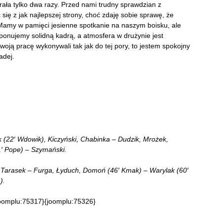
grała tylko dwa razy. Przed nami trudny sprawdzian z
ię z jak najlepszej strony, choć zdaję sobie sprawę, że
Mamy w pamięci jesienne spotkanie na naszym boisku, ale
ponujemy solidną kadrą, a atmosfera w drużynie jest
woją pracę wykonywali tak jak do tej pory, to jestem spokojny
adej.
 (22′ Wdowik), Kiczyński, Chabinka – Dudzik, Mrożek,
1′ Pope) – Szymański.
, Tarasek – Furga, Łyduch, Domoń (46′ Kmak) – Warylak (60′
).
oomplu:75317}{joomplu:75326}