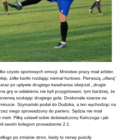
ylko czysto sportowych emocji. Mnóstwo pracy miał arbiter,
ip, żółte kartki rozdając niemal hurtowo. Pierwszą „ofiarą”
araz po upływie drugiego kwadransa obejrzał ,,drugie
na grę w osłabieniu nie byli przygotowani, tym bardziej, że
 przerwą szukając drugiego gola. Doskonała szansa na
. minucie. Szymański podał do Dudzika, a ten wychodząc na
rzez niego sprowadzony do parteru. Sędzia nie miał
y metr. Piłkę ustawił sobie doświadczony Kańczuga i jak
nił swoim kolegom prowadzenie 2:1.
iedługo po zmianie stron, kiedy to nerwy puściły