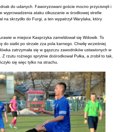
jednak do udanych. Faworyzowani goście mocno przycisnęli i
ie wyprowadzenia ataku olkuszanie w środkowej strefie
ał na skrzydło do Furgi, a ten wypatrzył Warylaka, który
murawie w miejsce Kasprzyka zameldował się Wdowik. To
 do siatki po strzale zza pola karnego. Chwilę wcześniej
bolówka zatrzymała się w gąszczu zawodników ustawionych w
Z rzutu rożnego sprytnie dośrodkował Pułka, a zrobił to tak,
czyło się więc tylko na strachu.