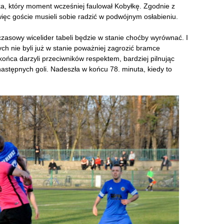
, który moment wcześniej faulował Kobyłkę. Zgodnie z
ięc goście musieli sobie radzić w podwójnym osłabieniu.
hczasowy wicelider tabeli będzie w stanie choćby wyrównać. I
ch nie byli już w stanie poważniej zagrozić bramce
ńca darzyli przeciwników respektem, bardziej pilnując
następnych goli. Nadeszła w końcu 78. minuta, kiedy to