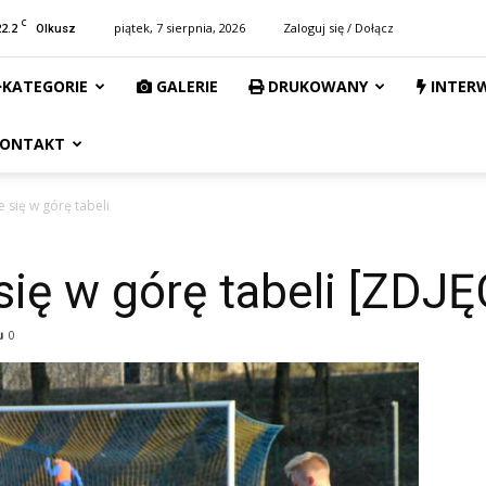
C
22.2
piątek, 7 sierpnia, 2026
Zaloguj się / Dołącz
Olkusz
KATEGORIE
GALERIE
DRUKOWANY
INTER
ONTAKT
e się w górę tabeli
się w górę tabeli [ZDJĘ
0