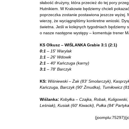
słabość drużyny, która przecież do tej pory prze
Hutnikiem. W Krakowie będziemy chcieli pokazać s
poprzeczka zostanie postawiona jeszcze wyżej. 
wierzę, że wyciągnęliśmy konkretne wnioski. Dys
świetna. Jeśli w kolejnych tygodniach będziemy s
o nasze następne występy – komentuje trener M
KS Olkusz – WIŚLANKA Grabie 3:1 (2:1)
0:1
– 15′ Warylak
1:1
– 26′ Wdowik
2:1
– 40′ Kańczuga (karny)
3:1
– 78′ Barczyk
KS:
Wiśniewski – Żak (83′ Smolarczyk), Kasprzyk
Kańczuga, Barczyk (90′ Żmudka), Tumiłowicz (8
Wiślanka:
Kobyłka – Czajka, Robak, Kuligowski
Leśniak), Kusiak (60′ Kiwacki), Pułka (84′ Partyka
{joomplu:75297}{j