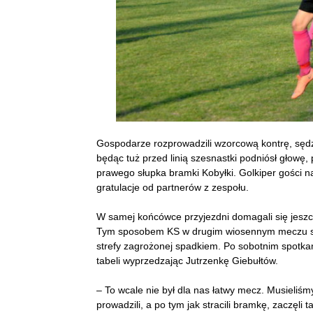
Gospodarze rozprowadzili wzorcową kontrę, sędzi
będąc tuż przed linią szesnastki podniósł głowę, p
prawego słupka bramki Kobyłki. Golkiper gości n
gratulacje od partnerów z zespołu.
W samej końcówce przyjezdni domagali się jeszc
Tym sposobem KS w drugim wiosennym meczu sięg
strefy zagrożonej spadkiem. Po sobotnim spotk
tabeli wyprzedzając Jutrzenkę Giebułtów.
– To wcale nie był dla nas łatwy mecz. Musieliśm
prowadzili, a po tym jak stracili bramkę, zaczęli 