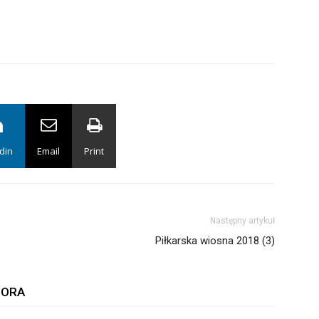
din
Email
Print
Następny artykuł
Piłkarska wiosna 2018 (3)
TORA