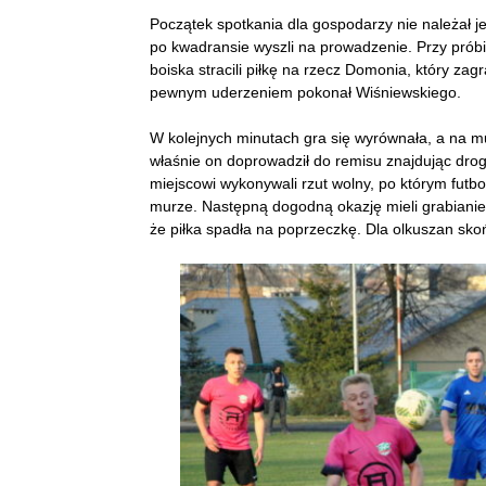
Początek spotkania dla gospodarzy nie należał 
po kwadransie wyszli na prowadzenie. Przy prób
boiska stracili piłkę na rzecz Domonia, który zagr
pewnym uderzeniem pokonał Wiśniewskiego.
W kolejnych minutach gra się wyrównała, a na 
właśnie on doprowadził do remisu znajdując drogę
miejscowi wykonywali rzut wolny, po którym fut
murze. Następną dogodną okazję mieli grabianie. 
że piłka spadła na poprzeczkę. Dla olkuszan skoń