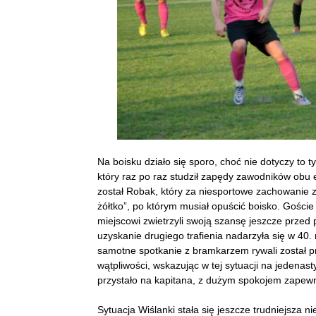
Na boisku działo się sporo, choć nie dotyczy to t
który raz po raz studził zapędy zawodników obu ek
został Robak, który za niesportowe zachowanie z
żółtko”, po którym musiał opuścić boisko. Goście 
miejscowi zwietrzyli swoją szansę jeszcze przed
uzyskanie drugiego trafienia nadarzyła się w 40
samotne spotkanie z bramkarzem rywali został p
wątpliwości, wskazując w tej sytuacji na jedenast
przystało na kapitana, z dużym spokojem zapew
Sytuacja Wiślanki stała się jeszcze trudniejsza n