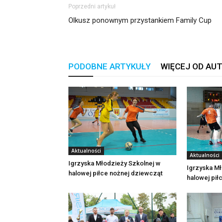
Poprzedni artykuł
Olkusz ponownym przystankiem Family Cup
PODOBNE ARTYKUŁY
WIĘCEJ OD AU
Aktualności
Aktualności
Igrzyska Młodzieży Szkolnej w
Igrzyska Mł
halowej piłce nożnej dziewcząt
halowej pił