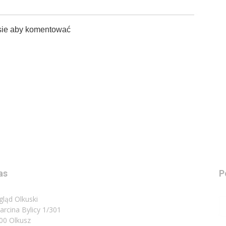
sie aby komentować
as
P
gląd Olkuski
Marcina Bylicy 1/301
00 Olkusz