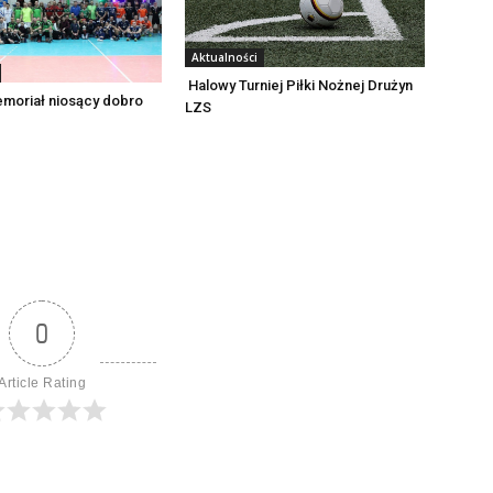
Aktualności
Halowy Turniej Piłki Nożnej Drużyn
emoriał niosący dobro
LZS
0
Article Rating