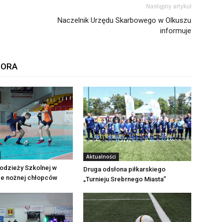
Następny artykuł
Naczelnik Urzędu Skarbowego w Olkuszu
informuje
TORA
Aktualności
odzieży Szkolnej w
Druga odsłona piłkarskiego
ce nożnej chłopców
„Turnieju Srebrnego Miasta”