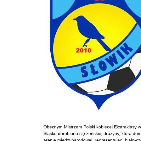
Obecnym Mistrzem Polski kobiecej Ekstraklasy w p
Śląsku dorobiono się żeńskiej drużyny, która domin
arenie międzynarodowej, reprezentując „biało-c