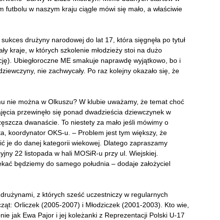
m futbolu w naszym kraju ciągle mówi się mało, a właściwie
sukces drużyny narodowej do lat 17, która sięgnęła po tytuł
ały kraje, w których szkolenie młodzieży stoi na dużo
ecję). Ubiegłoroczne ME smakuje naprawdę wyjątkowo, bo i
ziewczyny, nie zachwycały. Po raz kolejny okazało się, że
mu nie można w Olkuszu? W klubie uważamy, że temat choć
zajęcia przewinęło się ponad dwadzieścia dziewczynek w
zęszcza dwanaście. To niestety za mało jeśli mówimy o
a, koordynator OKS-u. – Problem jest tym większy, że
ić je do danej kategorii wiekowej. Dlatego zapraszamy
jny 22 listopada w hali MOSiR-u przy ul. Wiejskiej.
zekać będziemy do samego południa – dodaje założyciel
drużynami, z których sześć uczestniczy w regularnych
ąt: Orliczek (2005-2007) i Młodziczek (2001-2003). Kto wie,
ie jak Ewa Pajor i jej koleżanki z Reprezentacji Polski U-17