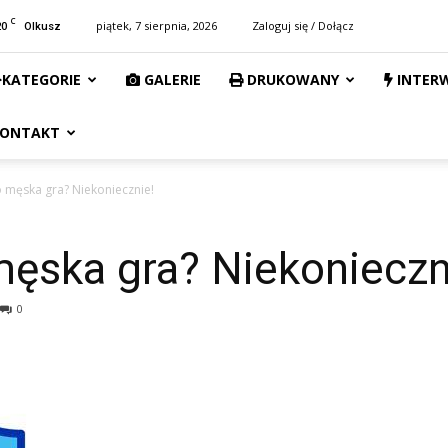
C
20
piątek, 7 sierpnia, 2026
Zaloguj się / Dołącz
Olkusz
KATEGORIE
GALERIE
DRUKOWANY
INTER
ONTAKT
o męska gra? Niekoniecznie!
męska gra? Niekonieczn
0