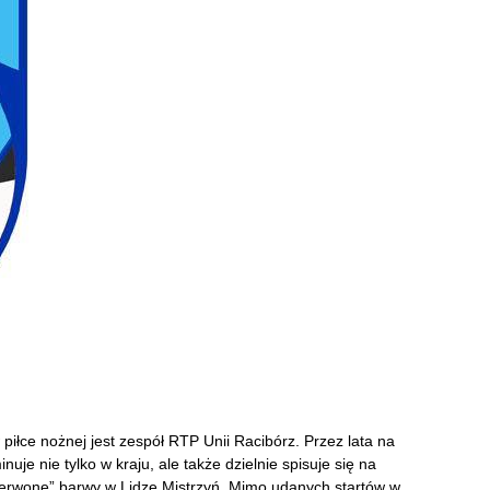
iłce nożnej jest zespół RTP Unii Racibórz. Przez lata na
uje nie tylko w kraju, ale także dzielnie spisuje się na
zerwone” barwy w Lidze Mistrzyń. Mimo udanych startów w