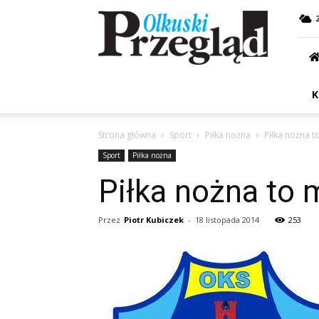
Przegląd
Olkuski
K
Strona główna
Sport
Piłka nożna
Piłka nożna t
Sport
Piłka nożna
Piłka nożna to 
Przez
Piotr Kubiczek
-
18 listopada 2014
253