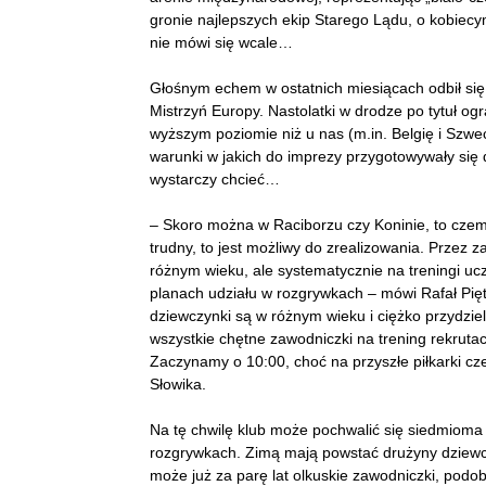
gronie najlepszych ekip Starego Lądu, o kobiecy
nie mówi się wcale…
Głośnym echem w ostatnich miesiącach odbił się 
Mistrzyń Europy. Nastolatki w drodze po tytuł ogr
wyższym poziomie niż u nas (m.in. Belgię i Szw
warunki w jakich do imprezy przygotowywały się d
wystarczy chcieć…
– Skoro można w Raciborzu czy Koninie, to cze
trudny, to jest możliwy do zrealizowania. Przez 
różnym wieku, ale systematycznie na treningi uc
planach udziału w rozgrywkach – mówi Rafał Pięt
dziewczynki są w różnym wieku i ciężko przydziel
wszystkie chętne zawodniczki na trening rekrutacy
Zaczynamy o 10:00, choć na przyszłe piłkarki c
Słowika.
Na tę chwilę klub może pochwalić się siedmioma 
rozgrywkach. Zimą mają powstać drużyny dziewcz
może już za parę lat olkuskie zawodniczki, podobn