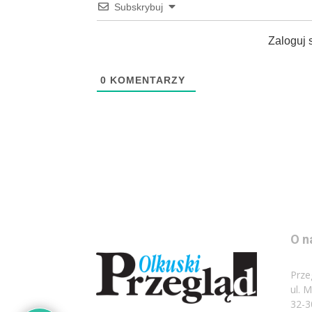
Subskrybuj
Zaloguj 
0
KOMENTARZY
O n
Prze
ul. 
32-3