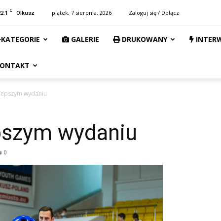
C
22.1
piątek, 7 sierpnia, 2026
Zaloguj się / Dołącz
Olkusz
KATEGORIE
GALERIE
DRUKOWANY
INTER
ONTAKT
jlepszym wydaniu
pszym wydaniu
0