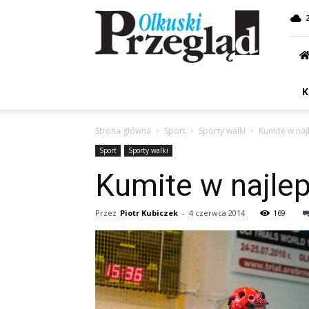
Przegląd
Olkuski
K
Strona główna
Sport
Sporty walki
Kumite w na
Sport
Sporty walki
Kumite w najle
Przez
Piotr Kubiczek
-
4 czerwca 2014
169