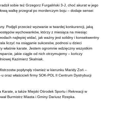
adził sobie też Grzegorz Furgaliński 3-J, choć akurat w jego
ałową walkę przegrał po morderczym boju – dodaje sensei
y. Podjęli przecież wyzwanie w twardej konkurencji, jaką
z postępów wychowanków, którzy z miesiąca na miesiąc
awodach najlepiej widać, jak ważny jest solidny i konsekwentny
ala liczyć na osiąganie sukcesów, podnosi u dzieci
zy właśnie karate. Jestem ogromnie wdzięczny wszystkim
sparcie, jakie ciągle od nich otrzymujemy – kończy
dniowej Kazimierz Skalniak.
istrzostw popłynęły również w kierunku Maridy Zoń –
 oraz właścicieli firmy SOK-POL II Centrum Dystrybucji
Karate, a także Miejski Ośrodek Sportu i Rekreacji w
wał Burmistrz Miasta i Gminy Dariusz Rzepka.