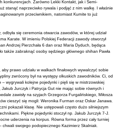
konkurencjach. Zarówno Lekki Kontakt, jak i Semi-
uż stanąć naprzeciwko rywala i podjąć z nim walkę. I właśnie
imaginowanym przeciwnikiem, natomiast Kumite to już
, odbyła się ceremonia otwarcia zawodów, w której udział
ma Karate. W imieniu Polskiej Federacji zawody otworzył
ihan Andrzej Pierzchała 6 dan oraz Maria Dyduch, będąca
o także zabraknąć osoby sędziego głównego shihan Pawła
y, aby prawo udziału w walkach finałowych wywalczyć sobie
ypliny zwrócony był na występy olkuskich zawodników. Ci, od
 – wygrywali kolejne pojedynki i pięli się w mistrzowskiej
, Jakub Jurczyk i Patrycja Gut nie mając sobie równych i
edale zawisły na szyjach Grzegorza Furgalińskiego, Miłosza
ążków cieszyć się mogli: Weronika Furman oraz Oskar Janawa.
zni pokazali klasę. Nie ustępowali często dużo silniejszym
echnikami. Piękne pojedynki stoczył np. Jakub Jurczyk 7-J.
ocne uderzenia na korpus. Równa forma przez cały turniej
 – chwali swojego podopiecznego Kazimierz Skalniak.