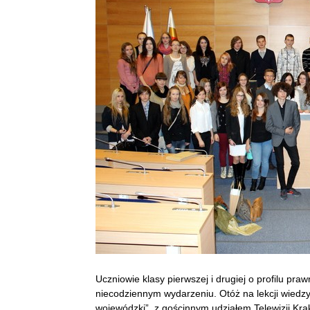
Uczniowie klasy pierwszej i drugiej o profilu pra
niecodziennym wydarzeniu. Otóż na lekcji wiedz
wojewódzki”, z gościnnym udziałem Telewizji Kr