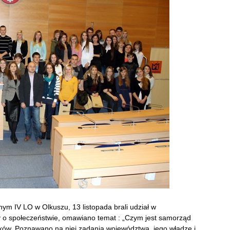
wnym IV LO w Olkuszu, 13 listopada brali udział w
y o społeczeństwie, omawiano temat : „Czym jest samorząd
aków. Poznawano na niej zadania województwa, jego władzę i