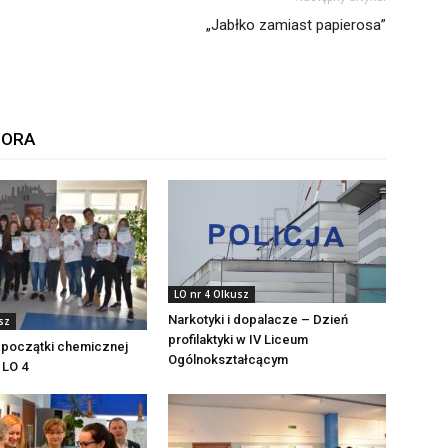
„Jabłko zamiast papierosa”
TORA
LO nr 4 Olkusz
Narkotyki i dopalacze – Dzień
sz
profilaktyki w IV Liceum
 początki chemicznej
Ogólnokształcącym
 LO 4