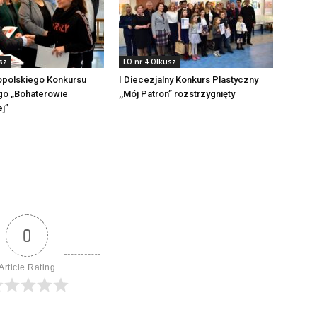
sz
LO nr 4 Olkusz
opolskiego Konkursu
I Diecezjalny Konkurs Plastyczny
go „Bohaterowie
,,Mój Patron” rozstrzygnięty
j”
0
Article Rating