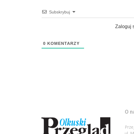
Subskrybuj
Zaloguj 
0
KOMENTARZY
O n
Prze
ul. 