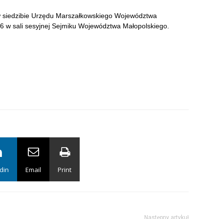
 w siedzibie Urzędu Marszałkowskiego Województwa
56 w sali sesyjnej Sejmiku Województwa Małopolskiego.
din
Email
Print
Następny artykuł