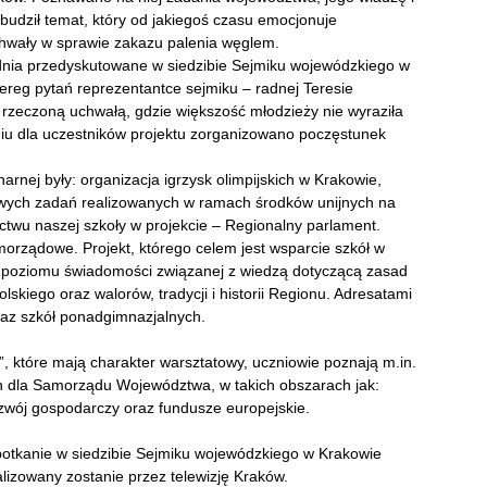
udził temat, który od jakiegoś czasu emocjonuje
chwały w sprawie zakazu palenia węglem.
o dnia przedyskutowane w siedzibie Sejmiku wojewódzkiego w
ereg pytań reprezentantce sejmiku – radnej Teresie
 rzeczoną uchwałą, gdzie większość młodzieży nie wyraziła
niu dla uczestników projektu zorganizowano poczęstunek
narnej były: organizacja igrzysk olimpijskich w Krakowie,
owych zadań realizowanych w ramach środków unijnych na
ictwu naszej szkoły w projekcie – Regionalny parlament.
rządowe. Projekt, którego celem jest wsparcie szkół w
 poziomu świadomości związanej z wiedzą dotyczącą zasad
iego oraz walorów, tradycji i historii Regionu. Adresatami
raz szkół ponadgimnazjalnych.
, które mają charakter warsztatowy, uczniowie poznają m.in.
ch dla Samorządu Województwa, w takich obszarach jak:
rozwój gospodarczy oraz fundusze europejskie.
potkanie w siedzibie Sejmiku wojewódzkiego w Krakowie
lizowany zostanie przez telewizję Kraków.