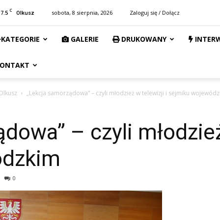
C
17.5
sobota, 8 sierpnia, 2026
Zaloguj się / Dołącz
Olkusz
KATEGORIE
GALERIE
DRUKOWANY
INTER
ONTAKT
Olkusz
„Lekcja samorządowa” – czyli młodzież w telewizji i sejmiku wojewód
dowa” – czyli młodzież 
ódzkim
0