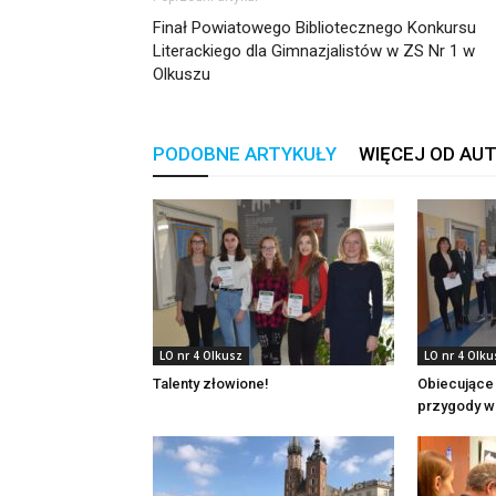
Finał Powiatowego Bibliotecznego Konkursu
Literackiego dla Gimnazjalistów w ZS Nr 1 w
Olkuszu
PODOBNE ARTYKUŁY
WIĘCEJ OD AU
LO nr 4 Olkusz
LO nr 4 Olku
Talenty złowione!
Obiecujące
przygody w