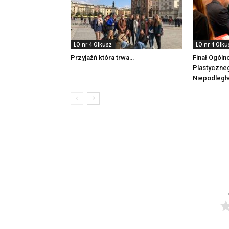
LO nr 4 Olkusz
LO nr 4 Olku
Przyjaźń która trwa…
Finał Ogóln
Plastyczne
Niepodległe