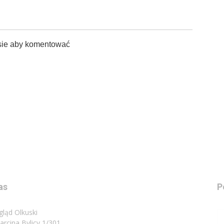
sie aby komentować
as
P
gląd Olkuski
Marcina Bylicy 1/301