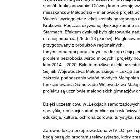
sposób funkcjonowania. Główną kontrowersję wzb
mieszkańców Małopolski – mianowicie projekt u
Wnioski wyciągnięte z lekcji zostały następneg
Krakowie. Podczas ożywionej dyskusji zadano sz
Starmach. Efektem dyskusji było głosowanie nad
dla niej poparcia (25 do 13 głosów). Po głosowa
przygotowany z produktów regionalnych.
Innymi tematami poruszanymi na lekcji i sesji ple
problem bezrobocia wśród młodych i projekty n
lata 2014 – 2020. Było to możliwe dzięki uczestn
Sejmik Województwa Małopolskiego – Lekcje samo
zakresie podnoszenia wśród młodych Małopolan
funkcjonowania Samorządu Województwa Małopolsk
projektu są uczniowie małopolskich gimnazjów o
Dzięki uczestnictwu w „Lekcjach samorządowych”
specyfikę realizacji zadań publicznych właściwy
edukacja, kultura, ochrona zdrowia, turystyka, 
Zarówno lekcja przeprowadzona w IV LO, jak i s
będą bazą do programu telewizyjnego, który zrea