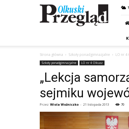
Przegląd
Olkuski
K
Strona główna
Szkoły ponadgimnazjalne
LO nr 4 
Szkoły ponadgimnazjalne
LO nr 4 Olkusz
„Lekcja samorzą
sejmiku wojew
Przez
Wiola Woźniczko
-
21 listopada 2013
70