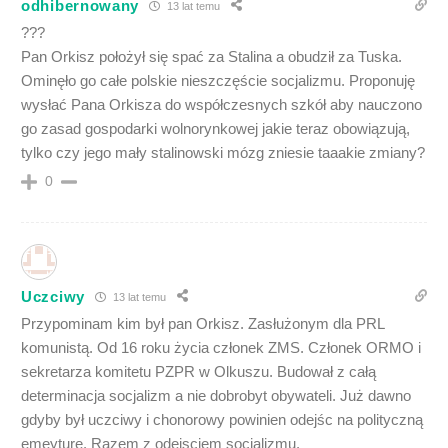
odhibernowany
13 lat temu
???
Pan Orkisz położył się spać za Stalina a obudził za Tuska.
Ominęło go całe polskie nieszczęście socjalizmu. Proponuję
wysłać Pana Orkisza do współczesnych szkół aby nauczono
go zasad gospodarki wolnorynkowej jakie teraz obowiązują,
tylko czy jego mały stalinowski mózg zniesie taaakie zmiany?
0
Uczciwy
13 lat temu
Przypominam kim był pan Orkisz. Zasłużonym dla PRL
komunistą. Od 16 roku życia członek ZMS. Członek ORMO i
sekretarza komitetu PZPR w Olkuszu. Budował z całą
determinacja socjalizm a nie dobrobyt obywateli. Już dawno
gdyby był uczciwy i chonorowy powinien odejśc na polityczną
emeyture. Razem z odejsciem socjalizmu.