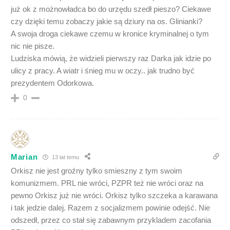
już ok z możnowładca bo do urzędu szedł pieszo? Ciekawe
czy dzięki temu zobaczy jakie są dziury na os. Glinianki?
A swoja droga ciekawe czemu w kronice kryminalnej o tym
nic nie pisze.
Ludziska mówią, że widzieli pierwszy raz Darka jak idzie po
ulicy z pracy. A wiatr i śnieg mu w oczy.. jak trudno być
prezydentem Odorkowa.
0
Marian
13 lat temu
Orkisz nie jest groźny tylko smieszny z tym swoim
komunizmem. PRL nie wróci, PZPR też nie wróci oraz na
pewno Orkisz już nie wróci. Orkisz tylko szczeka a karawana
i tak jedzie dalej. Razem z socjalizmem powinie odejść. Nie
odszedł, przez co stał się zabawnym przykladem zacofania