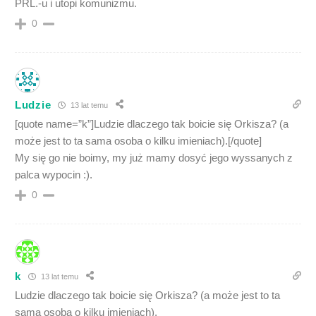
PRL.-u i utopi komunizmu.
0
Ludzie
13 lat temu
[quote name=”k”]Ludzie dlaczego tak boicie się Orkisza? (a
może jest to ta sama osoba o kilku imieniach).[/quote]
My się go nie boimy, my już mamy dosyć jego wyssanych z
palca wypocin :).
0
k
13 lat temu
Ludzie dlaczego tak boicie się Orkisza? (a może jest to ta
sama osoba o kilku imieniach).