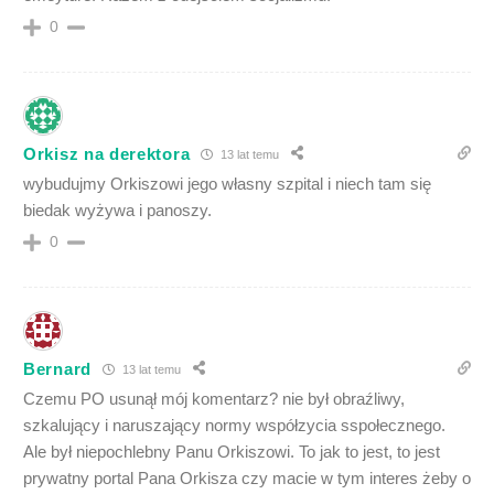
0
Orkisz na derektora
13 lat temu
wybudujmy Orkiszowi jego własny szpital i niech tam się
biedak wyżywa i panoszy.
0
Bernard
13 lat temu
Czemu PO usunął mój komentarz? nie był obraźliwy,
szkalujący i naruszający normy współzycia sspołecznego.
Ale był niepochlebny Panu Orkiszowi. To jak to jest, to jest
prywatny portal Pana Orkisza czy macie w tym interes żeby o