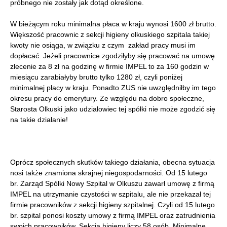
próbnego nie zostały jak dotąd określone.
W bieżącym roku minimalna płaca w kraju wynosi 1600 zł brutto.
Większość pracownic z sekcji higieny olkuskiego szpitala takiej
kwoty nie osiąga, w związku z czym zakład pracy musi im
dopłacać. Jeżeli pracownice zgodziłyby się pracować na umowę
zlecenie za 8 zł na godzinę w firmie IMPEL to za 160 godzin w
miesiącu zarabiałyby brutto tylko 1280 zł, czyli poniżej
minimalnej płacy w kraju. Ponadto ZUS nie uwzględniłby im tego
okresu pracy do emerytury. Ze względu na dobro społeczne,
Starosta Olkuski jako udziałowiec tej spółki nie może zgodzić się
na takie działanie!
Oprócz społecznych skutków takiego działania, obecna sytuacja
nosi także znamiona skrajnej niegospodarności. Od 15 lutego
br. Zarząd Spółki Nowy Szpital w Olkuszu zawarł umowę z firmą
IMPEL na utrzymanie czystości w szpitalu, ale nie przekazał tej
firmie pracowników z sekcji higieny szpitalnej. Czyli od 15 lutego
br. szpital ponosi koszty umowy z firmą IMPEL oraz zatrudnienia
swoich pracowników. Sekcja higieny liczy 58 osób. Minimalne