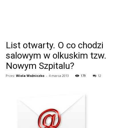
List otwarty. O co chodzi
salowym w olkuskim tzw.
Nowym Szpitalu?
Przez
Wiola Woźniczko
-
4 marca 2013
179
12