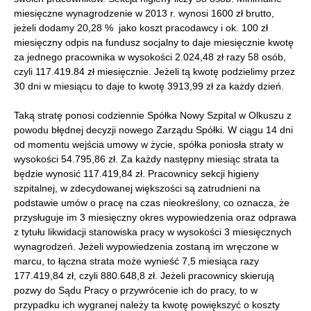
miesięczne wynagrodzenie w 2013 r. wynosi 1600 zł brutto,
jeżeli dodamy 20,28 % jako koszt pracodawcy i ok. 100 zł
miesięczny odpis na fundusz socjalny to daje miesięcznie kwotę
za jednego pracownika w wysokości 2.024,48 zł razy 58 osób,
czyli 117.419.84 zł miesięcznie. Jeżeli tą kwotę podzielimy przez
30 dni w miesiącu to daje to kwotę 3913,99 zł za każdy dzień.
Taką stratę ponosi codziennie Spółka Nowy Szpital w Olkuszu z
powodu błędnej decyzji nowego Zarządu Spółki. W ciągu 14 dni
od momentu wejścia umowy w życie, spółka poniosła straty w
wysokości 54.795,86 zł. Za każdy następny miesiąc strata ta
będzie wynosić 117.419,84 zł. Pracownicy sekcji higieny
szpitalnej, w zdecydowanej większości są zatrudnieni na
podstawie umów o pracę na czas nieokreślony, co oznacza, że
przysługuje im 3 miesięczny okres wypowiedzenia oraz odprawa
z tytułu likwidacji stanowiska pracy w wysokości 3 miesięcznych
wynagrodzeń. Jeżeli wypowiedzenia zostaną im wręczone w
marcu, to łączna strata może wynieść 7,5 miesiąca razy
177.419,84 zł, czyli 880.648,8 zł. Jeżeli pracownicy skierują
pozwy do Sądu Pracy o przywrócenie ich do pracy, to w
przypadku ich wygranej należy ta kwotę powiększyć o koszty