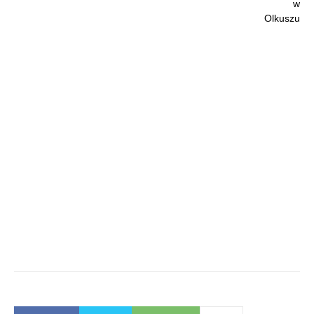
w
Olkuszu