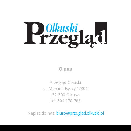
O nas
Przegląd Olkuski
ul. Marcina Bylicy 1/301
32-300 Olkusz
tel: 504 178 786
Napisz do nas:
biuro@przeglad.olkuski.pl