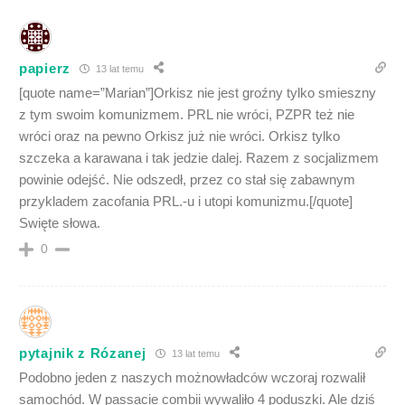
papierz
13 lat temu
[quote name=”Marian”]Orkisz nie jest groźny tylko smieszny
z tym swoim komunizmem. PRL nie wróci, PZPR też nie
wróci oraz na pewno Orkisz już nie wróci. Orkisz tylko
szczeka a karawana i tak jedzie dalej. Razem z socjalizmem
powinie odejść. Nie odszedł, przez co stał się zabawnym
przykladem zacofania PRL.-u i utopi komunizmu.[/quote]
Swięte słowa.
0
pytajnik z Rózanej
13 lat temu
Podobno jeden z naszych możnowładców wczoraj rozwalił
samochód. W passacie combii wywaliło 4 poduszki. Ale dziś