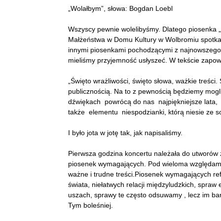
„Wolałbym”, słowa: Bogdan Loebl
Wszyscy pewnie wolelibyśmy. Dlatego piosenka „
Małżeństwa w Domu Kultury w Wolbromiu spotkała 
innymi piosenkami pochodzącymi z najnowszego
mieliśmy przyjemność usłyszeć. W tekście zapow
„Święto wrażliwości, święto słowa, ważkie treśc
publicznością. Na to z pewnością będziemy mogli 
dźwiękach powrócą do nas najpiękniejsze lata,
także elementu niespodzianki, którą niesie ze s
I było jota w jotę tak, jak napisaliśmy.
Pierwsza godzina koncertu należała do utworów z
piosenek wymagających. Pod wieloma względami
ważne i trudne treści.Piosenek wymagających ref
świata, niełatwych relacji międzyludzkich, spraw
uszach, sprawy te często odsuwamy , lecz im bar
Tym boleśniej.