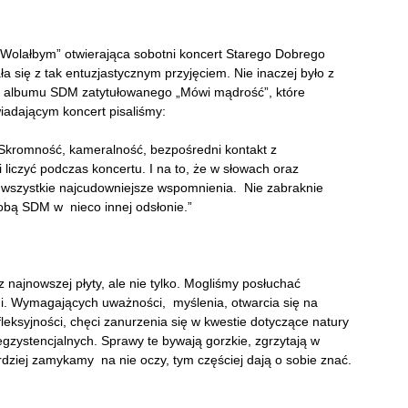
Wolałbym” otwierająca sobotni koncert Starego Dobrego
się z tak entuzjastycznym przyjęciem. Nie inaczej było z
 albumu SDM zatytułowanego „Mówi mądrość”, które
iadającym koncert pisaliśmy:
i. Skromność, kameralność, bezpośredni kontakt z
liczyć podczas koncertu. I na to, że w słowach oraz
 wszystkie najcudowniejsze wspomnienia. Nie zabraknie
obą SDM w nieco innej odsłonie.”
 najnowszej płyty, ale nie tylko. Mogliśmy posłuchać
. Wymagających uważności, myślenia, otwarcia się na
leksyjności, chęci zanurzenia się w kwestie dotyczące natury
 egzystencjalnych. Sprawy te bywają gorzkie, zgrzytają w
dziej zamykamy na nie oczy, tym częściej dają o sobie znać.