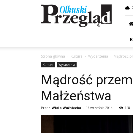
Przegląd
Olkuski
K
Strona główna
Kultura
Wydarzenia
Mądrość pr
Kultura
Wydarzenia
Mądrość przemó
Małżeństwa
Przez
Wiola Woźniczko
-
16 września 2014
148