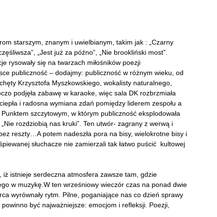
rom starszym, znanym i uwielbianym, takim jak : „Czarny
ęśliwsza”, „Jest już za późno”, „Nie brookliński most”.
e rysowały się na twarzach miłośników poezji
jsce publiczność – dodajmy: publiczność w różnym wieku, od
achęty Krzysztofa Myszkowskiego, wokalisty naturalnego,
zo podjęła zabawę w karaoke, więc sala DK rozbrzmiała
ciepła i radosna wymiana zdań pomiędzy liderem zespołu a
. Punktem szczytowym, w którym publiczność eksplodowała
Nie rozdziobią nas kruki”. Ten utwór- zagrany z werwą i
bez reszty…A potem nadeszła pora na bisy, wielokrotne bisy i
śpiewanej słuchacze nie zamierzali tak łatwo puścić kultowej
, iż istnieje serdeczna atmosfera zawsze tam, gdzie
ętego w muzykę.W ten wrześniowy wieczór czas na ponad dwie
erca wyrównały rytm. Pilne, poganiające nas co dzień sprawy
 powinno być najważniejsze: emocjom i refleksji. Poezji,