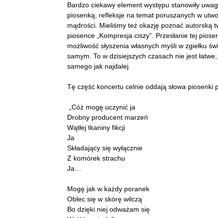
Bardzo ciekawy element występu stanowiły uwag
piosenką; refleksje na temat poruszanych w utwor
mądrości. Mieliśmy też okazję poznać autorską
piosence „Kompresja ciszy”. Przesłanie tej piose
możliwość słyszenia własnych myśli w zgiełku świ
samym. To w dzisiejszych czasach nie jest łatwe,
samego jak najdalej.
Tę część koncertu celnie oddają słowa piosenki 
„Cóż mogę uczynić ja
Drobny producent marzeń
Wątłej tkaniny fikcji
Ja
Składający się wyłącznie
Z komórek strachu
Ja…
Mogę jak w każdy poranek
Oblec się w skórę wilczą
Bo dzięki niej odważam się