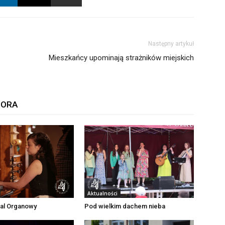
Następny artykuł
Mieszkańcy upominają strażników miejskich
TORA
Aktualności
wal Organowy
Pod wielkim dachem nieba