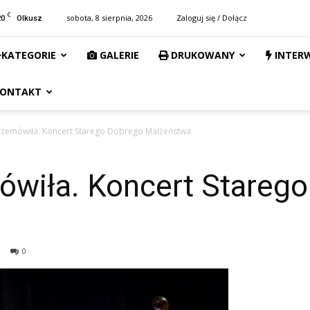
C
20
sobota, 8 sierpnia, 2026
Zaloguj się / Dołącz
Olkusz
KATEGORIE
GALERIE
DRUKOWANY
INTER
ONTAKT
zemówiła. Koncert Starego Dobrego Małżeństwa
wiła. Koncert Stareg
0