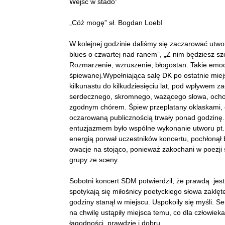
Wejść w stado”
„Cóż mogę” sł. Bogdan LoebI
W kolejnej godzinie daliśmy się zaczarować utwo
blues o czwartej nad ranem”, „Z nim będziesz szcz
Rozmarzenie, wzruszenie, błogostan. Takie emocj
śpiewanej.Wypełniająca salę DK po ostatnie mie
kilkunastu do kilkudziesięciu lat, pod wpływem z
serdecznego, skromnego, ważącego słowa, ochoc
zgodnym chórem. Śpiew przeplatany oklaskami, 
oczarowaną publicznością trwały ponad godzinę
entuzjazmem było wspólne wykonanie utworu pt. „
energią porwał uczestników koncertu, pochłonął 
owacje na stojąco, ponieważ zakochani w poezji 
grupy ze sceny.
Sobotni koncert SDM potwierdził, że prawdą jest
spotykają się miłośnicy poetyckiego słowa zakl
godziny stanął w miejscu. Uspokoiły się myśli. S
na chwilę ustąpiły miejsca temu, co dla człowieka
łagodności, prawdzie i dobru…