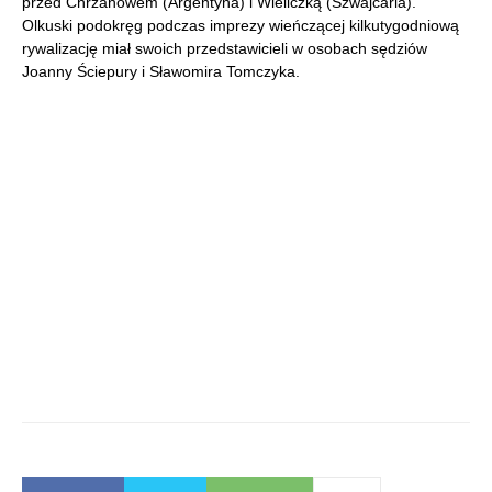
przed Chrzanowem (Argentyna) i Wieliczką (Szwajcaria).
Olkuski podokręg podczas imprezy wieńczącej kilkutygodniową
rywalizację miał swoich przedstawicieli w osobach sędziów
Joanny Ściepury i Sławomira Tomczyka.