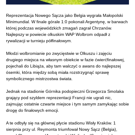
Reprezentacja Nowego Sącza jako Belgia wygrała Małopolski
Minimundial. W finale górale 1:0 pokonali Argentynę, w barwach
której podczas wojewódzkich zmagań zagrał Chrzanów.
Najlepszy w powiecie olkuskim WAP Wolbrom odpadł z
rywalizacji w turnieju półfinałowym.
Młodzi wolbromianie po zwycięstwie w Olkuszu i zajęciu
drugiego miejsca na własnym obiekcie w fazie ćwierćfinałowej,
pojechali do Libiąża, aby tam walczyć o awans do najlepszej
ósemki, która między sobą miała rozstrzygnąć sprawę
symbolicznego mistrzostwa świata.
Jednak na stadionie Górnika podopieczni Grzegorza Smolaka
grający pod szyldem reprezentacji Francji nie ugrali nic,
zajmując ostatnie czwarte miejsce i tym samym zamykając sobie
drogę do finałowych emocji.
A te odbyły się na głównej płycie stadionu Wisły Kraków. 1
sierpnia przy ul. Reymonta triumfował Nowy Sącz (Belgia),