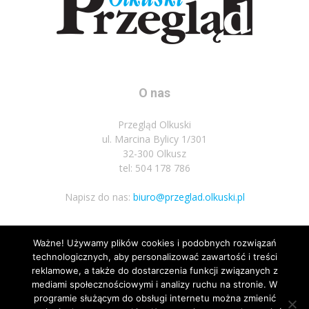
O nas
Przegląd Olkuski
ul. Marcina Bylicy 1/301
32-300 Olkusz
tel: 504 178 786
Napisz do nas:
biuro@przeglad.olkuski.pl
Ważne! Używamy plików cookies i podobnych rozwiązań
Podążaj za nami
technologicznych, aby personalizować zawartość i treści
reklamowe, a także do dostarczenia funkcji związanych z
mediami społecznościowymi i analizy ruchu na stronie. W
programie służącym do obsługi internetu można zmienić