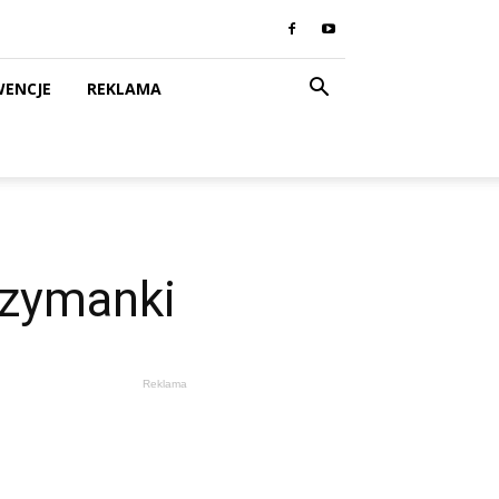
WENCJE
REKLAMA
rzymanki
Reklama