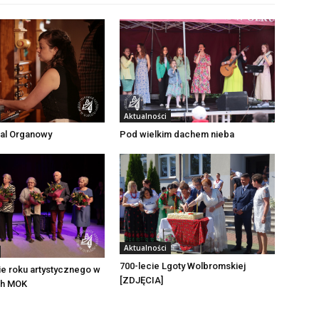
Aktualności
wal Organowy
Pod wielkim dachem nieba
Aktualności
700-lecie Lgoty Wolbromskiej
e roku artystycznego w
[ZDJĘCIA]
ch MOK