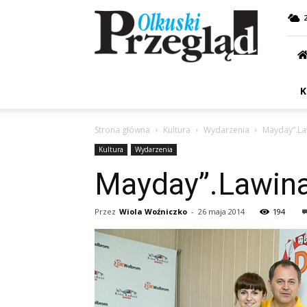
Przegląd
Olkuski
K
Strona główna
Kultura
Wydarzenia
Mayday”.La
Kultura
Wydarzenia
Mayday”.Lawina
Przez
Wiola Woźniczko
-
26 maja 2014
194