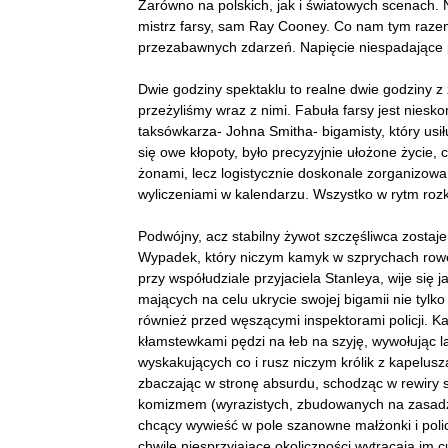
Zarówno na polskich, jak i światowych scenach. N
mistrz farsy, sam Ray Cooney. Co nam tym raze
przezabawnych zdarzeń. Napięcie niespadające 
Dwie godziny spektaklu to realne dwie godziny z 
przeżyliśmy wraz z nimi. Fabuła farsy jest niesk
taksówkarza- Johna Smitha- bigamisty, który usi
się owe kłopoty, było precyzyjnie ułożone życ
żonami, lecz logistycznie doskonale zorganizow
wyliczeniami w kalendarzu. Wszystko w rytm rozk
Podwójny, acz stabilny żywot szczęśliwca zostaj
Wypadek, który niczym kamyk w szprychach rower
przy współudziale przyjaciela Stanleya, wije się 
mających na celu ukrycie swojej bigamii nie tylk
również przed węszącymi inspektorami policji. 
kłamstewkami pędzi na łeb na szyję, wywołując 
wyskakujących co i rusz niczym królik z kapelusz
zbaczając w stronę absurdu, schodząc w rewiry s
komizmem (wyrazistych, zbudowanych na zasadzi
chcący wywieść w pole szanowne małżonki i poli
chwilę niesprzyjające okoliczności wytrącają im