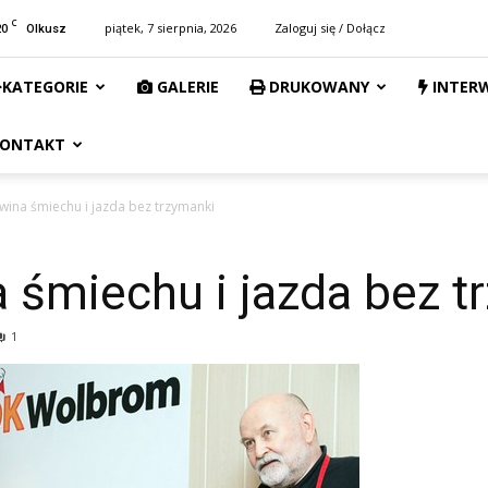
C
20
piątek, 7 sierpnia, 2026
Zaloguj się / Dołącz
Olkusz
KATEGORIE
GALERIE
DRUKOWANY
INTER
ONTAKT
wina śmiechu i jazda bez trzymanki
 śmiechu i jazda bez t
1