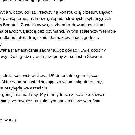
ca widzów od lat. Precyzyjną konstrukcją przesuwających
wiązanką tempa, rytmów, galopadą słownych i sytuacyjnych
ów Bagateli. Zostaliśmy wręcz zbombardowani pociskami
i na prawdziwą jazdę bez trzymanki. W tym szaleńczym tempie
ię dla bohatera tragicznie. Jednak ów finał, zgodnie z
y.
owana i fantastycznie zagrana.Cóż dodać? Dwie godziny
bawy. Dwie godziny bólu przepony ze śmiechu.Słowem:
pełniła salę widowiskową DK do ostatniego miejsca,
Aktorzy natomiast, dziękując za wspaniałą atmosferę,
órym przybędą we wrześniu.
nteligencji nie ma farsy. My mamy to szczęście, że zawsze
tpimy, że również na kolejnym spektaklu we wrześniu
ę tworzą: