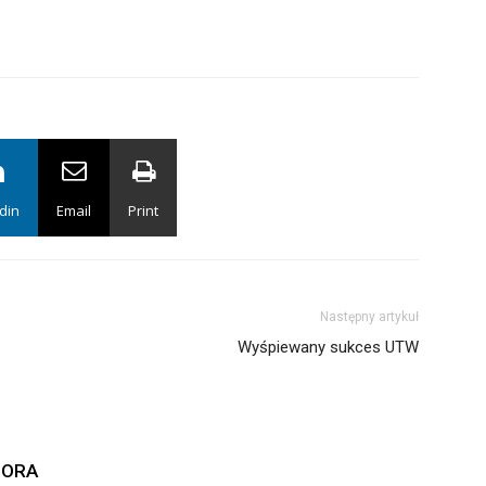
din
Email
Print
Następny artykuł
Wyśpiewany sukces UTW
TORA