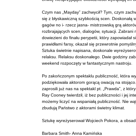
Czym nas „Mayday” zachwycił? Tym, czym zachwy
się z błyskawiczną szybkością scen. Doskonałą 
gagów no i- rzecz jasna- mistrzowską grą aktor
rozbrajających scen, dialogów, sytuacji. Zabran
dowiezieni do finału perypetii, który zapowiadał s
prawidłami farsy, okazał się przewrotnie pomyśln
Sztuka świetnie napisana, doskonale wyreżyser
relaksu. Relaksu doskonałego. Dwie godziny za
weekend rozpoczęty w fantastycznym nastroju.
Po zakończonym spektaklu publiczność, która wy
podziękowała aktorom gorącą owacją na stojąco. 
zaprosili już nas na spektakl pt. „Prawda”, z kt
Ray Cooney twierdził, iż bez publiczności i jej i
możemy liczyć na wspaniałą publiczność. Nie wą
zbudują Państwo z aktorami świetny klimat.
Sztukę wyreżyserował Wojciech Pokora, a obsad
Barbara Smith- Anna Kamińska