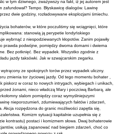
ic w tym dziwnego, zważywszy na fakt, iż jej autorem jest
m zafundował? Tempo. Błyskawicę dialogów. Lawinę
przez dwie godziny, rozładowywane eksplozjami śmiechu.
życia bohaterów, w które poczuliśmy się wciągnięci, które
omplikowana: stanowią ją perypetie londyńskiego
łuje wybrnąć z niespodziewanych kłopotów. Zanim pojawiły
ie, co prawda podwójne, pomiędzy dwoma domami i dwiema
ane. Bez potknięć. Bez wypadek. Wszystko zgodnie z
ładu jazdy taksówki. Jak w szwajcarskim zegarku.
e wytrącony ze spokojnych torów przez wypadek uliczny.
u zmienia tor życiowej jazdy. Od tego momentu bohater ,
jak piskorz w coraz to nowych intrygach, wybiegach i unikach,
o przed żonami, nieco władczą Mary i poczciwą Barbarą, ale
Karkołomny slalom pomiędzy coraz wymyślniejszymi
lawinę nieporozumień, zdumiewających faktów i zdarzeń,
a. Akcja rozpędzona do granic możliwości zapętla się,
zaleństwa. Komizm sytuacji kapitalnie uzupełnia się z
e kontrastu) postaci i komizmem słowa. Dwaj bohaterowie
cjantów, usiłują zapanować nad biegiem zdarzeń, choć co
 cugle prowadzonego powozu z rąk.