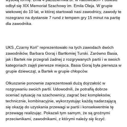
odbył się XIX Memoriał Szachowy im. Emila Oleja. W grupie
wiekowej do 10 lat, w której startowali nasi zawodnicy, zawody te
rozegrano na dystansie 7 rund z tempem gry 15 minut na partię
dla zawodnika.
UKS „Czarny Koń” reprezentowało na tych zawodach dwóch
zawodników, Barbara Goraj i Bartłomiej Turski. Zarówno Basia,
jak i Bartek nie przegrali żadnej z rozgrywanych partii i w swoich
kategoriach zajęli pierwsze miejsca. Basia Goraj była pierwsza w
grupie dziewcząt, a Bartek w grupie chłopców.
Olkuszanie ponownie zaprezentowali dużą dojrzałość w
rozgrywaniu swoich partii. Udowodnili, że potrafią dobrze
oceniać sytuację na szachownicy, zagrać bez kompleksów,
technicznie, kombinacyjnie, wykorzystując każdą nadarzającą
się okazję do uzyskania przewagi w partii i konsekwentnie tę
przewagę realizując. Pokazali tym samym, że są groźnymi
przeciwnikami, zawodnikami, z którymi należy się liczyć.