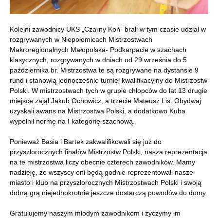
Kolejni zawodnicy UKS „Czarny Koń” brali w tym czasie udział w
rozgrywanych w Niepołomicach Mistrzostwach
Makroregionalnych Małopolska- Podkarpacie w szachach
klasycznych, rozgrywanych w dniach od 29 września do 5
października br. Mistrzostwa te są rozgrywane na dystansie 9
rund i stanowią jednocześnie turniej kwalifikacyjny do Mistrzostw
Polski. W mistrzostwach tych w grupie chłopców do lat 13 drugie
miejsce zajął Jakub Ochowicz, a trzecie Mateusz Lis. Obydwaj
uzyskali awans na Mistrzostwa Polski, a dodatkowo Kuba
wypełnił normę na I kategorię szachową.
Ponieważ Basia i Bartek zakwalifikowali się już do
przyszłorocznych finałów Mistrzostw Polski, nasza reprezentacja
na te mistrzostwa liczy obecnie czterech zawodników. Mamy
nadzieję, że wszyscy oni będą godnie reprezentowali nasze
miasto i klub na przyszłorocznych Mistrzostwach Polski i swoją
dobrą grą niejednokrotnie jeszcze dostarczą powodów do dumy.
Gratulujemy naszym młodym zawodnikom i życzymy im