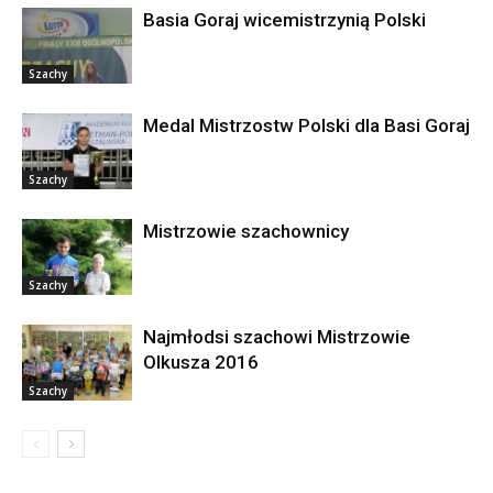
Basia Goraj wicemistrzynią Polski
Szachy
Medal Mistrzostw Polski dla Basi Goraj
Szachy
Mistrzowie szachownicy
Szachy
Najmłodsi szachowi Mistrzowie
Olkusza 2016
Szachy