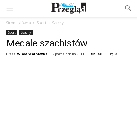
Strona główna
Sport
Szachy
Sport
Szachy
Medale szachistów
Przez
Wiola Woźniczko
-
7 października 2014
108
0