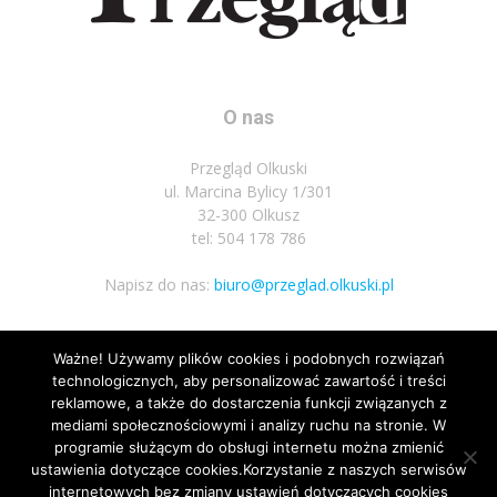
O nas
Przegląd Olkuski
ul. Marcina Bylicy 1/301
32-300 Olkusz
tel: 504 178 786
Napisz do nas:
biuro@przeglad.olkuski.pl
Ważne! Używamy plików cookies i podobnych rozwiązań
Podążaj za nami
technologicznych, aby personalizować zawartość i treści
reklamowe, a także do dostarczenia funkcji związanych z
mediami społecznościowymi i analizy ruchu na stronie. W
programie służącym do obsługi internetu można zmienić
ustawienia dotyczące cookies.Korzystanie z naszych serwisów
internetowych bez zmiany ustawień dotyczących cookies