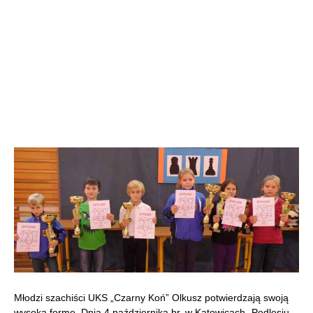
Młodzi szachiści UKS „Czarny Koń” Olkusz potwierdzają swoją
wysoką formę. Dnia 4 października br. w Katowicach- Podlesiu