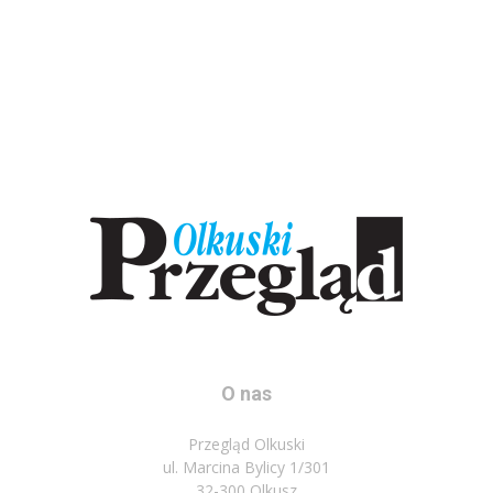
O nas
Przegląd Olkuski
ul. Marcina Bylicy 1/301
32-300 Olkusz