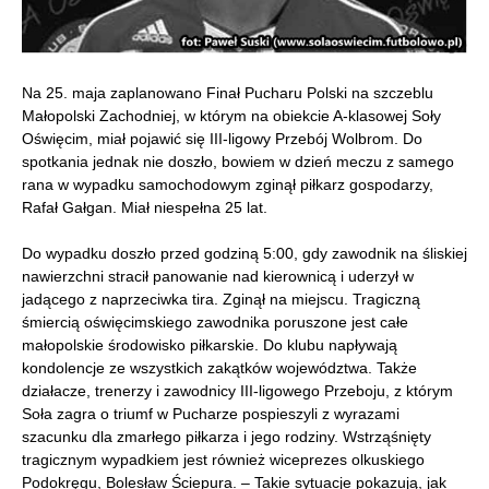
Na 25. maja zaplanowano Finał Pucharu Polski na szczeblu
Małopolski Zachodniej, w którym na obiekcie A-klasowej Soły
Oświęcim, miał pojawić się III-ligowy Przebój Wolbrom. Do
spotkania jednak nie doszło, bowiem w dzień meczu z samego
rana w wypadku samochodowym zginął piłkarz gospodarzy,
Rafał Gałgan. Miał niespełna 25 lat.
Do wypadku doszło przed godziną 5:00, gdy zawodnik na śliskiej
nawierzchni stracił panowanie nad kierownicą i uderzył w
jadącego z naprzeciwka tira. Zginął na miejscu. Tragiczną
śmiercią oświęcimskiego zawodnika poruszone jest całe
małopolskie środowisko piłkarskie. Do klubu napływają
kondolencje ze wszystkich zakątków województwa. Także
działacze, trenerzy i zawodnicy III-ligowego Przeboju, z którym
Soła zagra o triumf w Pucharze pospieszyli z wyrazami
szacunku dla zmarłego piłkarza i jego rodziny. Wstrząśnięty
tragicznym wypadkiem jest również wiceprezes olkuskiego
Podokręgu, Bolesław Ściepura. – Takie sytuacje pokazują, jak