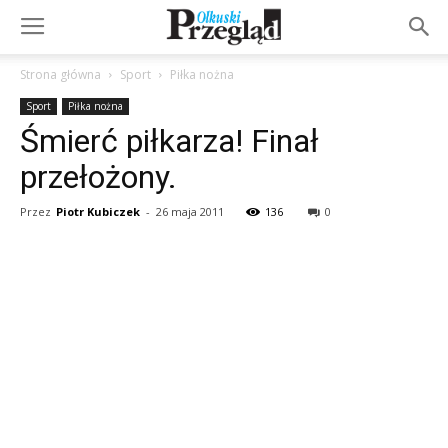
Strona główna
Sport
Piłka nożna
Sport
Piłka nożna
Śmierć piłkarza! Finał
przełożony.
Przez
Piotr Kubiczek
-
26 maja 2011
136
0