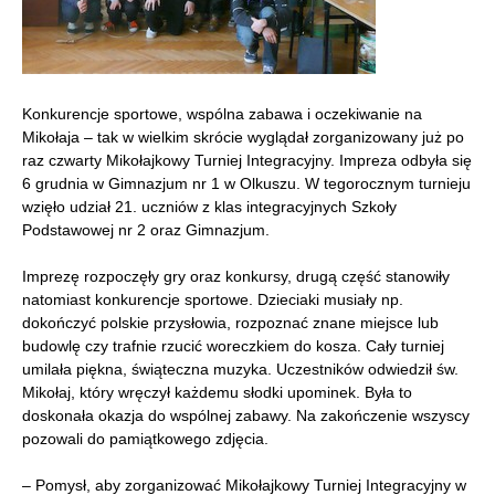
Konkurencje sportowe, wspólna zabawa i oczekiwanie na
Mikołaja – tak w wielkim skrócie wyglądał zorganizowany już po
raz czwarty Mikołajkowy Turniej Integracyjny. Impreza odbyła się
6 grudnia w Gimnazjum nr 1 w Olkuszu. W tegorocznym turnieju
wzięło udział 21. uczniów z klas integracyjnych Szkoły
Podstawowej nr 2 oraz Gimnazjum.
Imprezę rozpoczęły gry oraz konkursy, drugą część stanowiły
natomiast konkurencje sportowe. Dzieciaki musiały np.
dokończyć polskie przysłowia, rozpoznać znane miejsce lub
budowlę czy trafnie rzucić woreczkiem do kosza. Cały turniej
umilała piękna, świąteczna muzyka. Uczestników odwiedził św.
Mikołaj, który wręczył każdemu słodki upominek. Była to
doskonała okazja do wspólnej zabawy. Na zakończenie wszyscy
pozowali do pamiątkowego zdjęcia.
– Pomysł, aby zorganizować Mikołajkowy Turniej Integracyjny w