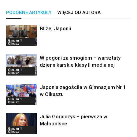
PODOBNE ARTYKUŁY
WIĘCEJ OD AUTORA
Bliżej Japonii
Gim. nr 1
Olkusz
W pogoni za smogiem – warsztaty
dziennikarskie klasy II medialnej
Gim. nr 1
Olkusz
Japonia zagościła w Gimnazjum Nr 1
w Olkuszu
Gim. nr 1
Olkusz
Julia Góralczyk – pierwsza w
Małopolsce
Gim. nr 1
Olkusz