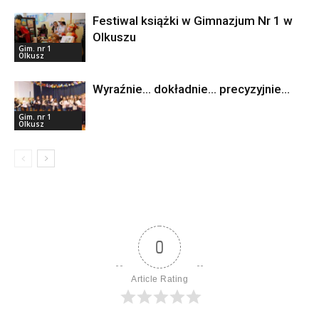
Festiwal książki w Gimnazjum Nr 1 w
Olkuszu
Gim. nr 1
Olkusz
Wyraźnie… dokładnie… precyzyjnie…
Gim. nr 1
Olkusz
0
Article Rating