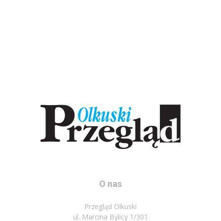
O nas
Przegląd Olkuski
ul. Marcina Bylicy 1/301