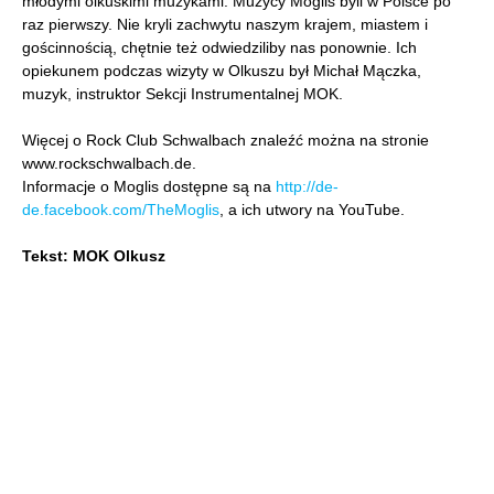
młodymi olkuskimi muzykami. Muzycy Moglis byli w Polsce po
raz pierwszy. Nie kryli zachwytu naszym krajem, miastem i
gościnnością, chętnie też odwiedziliby nas ponownie. Ich
opiekunem podczas wizyty w Olkuszu był Michał Mączka,
muzyk, instruktor Sekcji Instrumentalnej MOK.
Więcej o Rock Club Schwalbach znaleźć można na stronie
www.rockschwalbach.de.
Informacje o Moglis dostępne są na
http://de-
de.facebook.com/TheMoglis
, a ich utwory na YouTube.
Tekst: MOK Olkusz