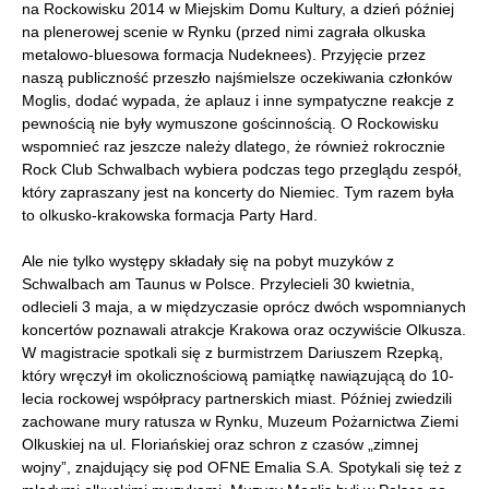
na Rockowisku 2014 w Miejskim Domu Kultury, a dzień później
na plenerowej scenie w Rynku (przed nimi zagrała olkuska
metalowo-bluesowa formacja Nudeknees). Przyjęcie przez
naszą publiczność przeszło najśmielsze oczekiwania członków
Moglis, dodać wypada, że aplauz i inne sympatyczne reakcje z
pewnością nie były wymuszone gościnnością. O Rockowisku
wspomnieć raz jeszcze należy dlatego, że również rokrocznie
Rock Club Schwalbach wybiera podczas tego przeglądu zespół,
który zapraszany jest na koncerty do Niemiec. Tym razem była
to olkusko-krakowska formacja Party Hard.
Ale nie tylko występy składały się na pobyt muzyków z
Schwalbach am Taunus w Polsce. Przylecieli 30 kwietnia,
odlecieli 3 maja, a w międzyczasie oprócz dwóch wspomnianych
koncertów poznawali atrakcje Krakowa oraz oczywiście Olkusza.
W magistracie spotkali się z burmistrzem Dariuszem Rzepką,
który wręczył im okolicznościową pamiątkę nawiązującą do 10-
lecia rockowej współpracy partnerskich miast. Później zwiedzili
zachowane mury ratusza w Rynku, Muzeum Pożarnictwa Ziemi
Olkuskiej na ul. Floriańskiej oraz schron z czasów „zimnej
wojny”, znajdujący się pod OFNE Emalia S.A. Spotykali się też z