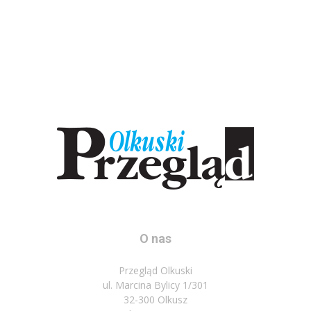
O nas
Przegląd Olkuski
ul. Marcina Bylicy 1/301
32-300 Olkusz