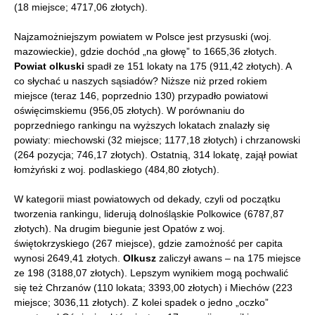
(18 miejsce; 4717,06 złotych).
Najzamożniejszym powiatem w Polsce jest przysuski (woj.
mazowieckie), gdzie dochód „na głowę” to 1665,36 złotych.
Powiat olkuski
spadł ze 151 lokaty na 175 (911,42 złotych). A
co słychać u naszych sąsiadów? Niższe niż przed rokiem
miejsce (teraz 146, poprzednio 130) przypadło powiatowi
oświęcimskiemu (956,05 złotych). W porównaniu do
poprzedniego rankingu na wyższych lokatach znalazły się
powiaty: miechowski (32 miejsce; 1177,18 złotych) i chrzanowski
(264 pozycja; 746,17 złotych). Ostatnią, 314 lokatę, zajął powiat
łomżyński z woj. podlaskiego (484,80 złotych).
W kategorii miast powiatowych od dekady, czyli od początku
tworzenia rankingu, liderują dolnośląskie Polkowice (6787,87
złotych). Na drugim biegunie jest Opatów z woj.
świętokrzyskiego (267 miejsce), gdzie zamożność per capita
wynosi 2649,41 złotych.
Olkusz
zaliczył awans – na 175 miejsce
ze 198 (3188,07 złotych). Lepszym wynikiem mogą pochwalić
się też Chrzanów (110 lokata; 3393,00 złotych) i Miechów (223
miejsce; 3036,11 złotych). Z kolei spadek o jedno „oczko”