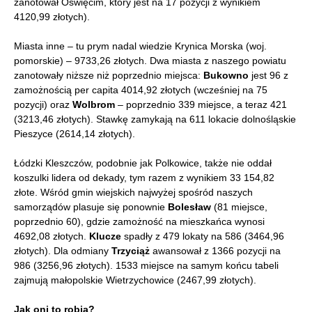
zanotował Oświęcim, który jest na 17 pozycji z wynikiem
4120,99 złotych).
Miasta inne – tu prym nadal wiedzie Krynica Morska (woj.
pomorskie) – 9733,26 złotych. Dwa miasta z naszego powiatu
zanotowały niższe niż poprzednio miejsca:
Bukowno
jest 96 z
zamożnością per capita 4014,92 złotych (wcześniej na 75
pozycji) oraz
Wolbrom
– poprzednio 339 miejsce, a teraz 421
(3213,46 złotych). Stawkę zamykają na 611 lokacie dolnośląskie
Pieszyce (2614,14 złotych).
Łódzki Kleszczów, podobnie jak Polkowice, także nie oddał
koszulki lidera od dekady, tym razem z wynikiem 33 154,82
złote. Wśród gmin wiejskich najwyżej spośród naszych
samorządów plasuje się ponownie
Bolesław
(81 miejsce,
poprzednio 60), gdzie zamożność na mieszkańca wynosi
4692,08 złotych.
Klucze
spadły z 479 lokaty na 586 (3464,96
złotych). Dla odmiany
Trzyciąż
awansował z 1366 pozycji na
986 (3256,96 złotych). 1533 miejsce na samym końcu tabeli
zajmują małopolskie Wietrzychowice (2467,99 złotych).
Jak oni to robią?