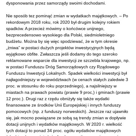
dysponowania przez samorządy swoimi dochodami.
Nie sposób tez pominąć zmian w wydatkach majątkowych. – Po
rekordowym 2018 roku, rok 2020 był drugim kolejny rokiem
spadków. A przecież mówimy o końcówce unijnego,
bezprecedensowo wysokiego dla Polski, siedmioletniego
budżetu. Można by się więc spodziewać, że w tym okresie
„żniwa” w postaci dużych projektów inwestycyjnych będą
wyjątkowo obfite. Zwłaszcza jeśli dodamy do tego szeroko
reklamowane wsparcie dla inwestycji ze szczebla krajowego, np.
w postaci Funduszu Dróg Samorządowych czy Rządowego
Funduszu Inwestycji Lokalnych. Spadek wielkości inwestycji był
najłagodniejszy w województwach (w cenach stałych zaledwie 3
proc. w stosunku do roku poprzedniego), a najsilniejszy w
miastach na prawach powiatu (prawie 9 proc,) i gminach (prawie
12 proc.). Drugi raz z rzędu obniżyły się także wydatki
finansowane ze środków Unii Europejskiej i innych funduszy
pomocowych (np. z funduszy norweskich). Jeszcze raz ujawniło
się, jak mocno powiązane ze sobą są trendy zmian w dopływie
dotacji unijnych i wydatków majątkowych. W 2020 r. wielkość
tych dotacji to ponad 34 proc. ogółu wydatków majątkowych