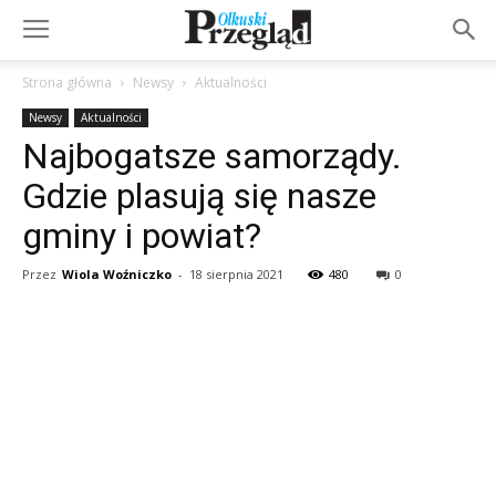
Strona główna
Newsy
Aktualności
Newsy
Aktualności
Najbogatsze samorządy.
Gdzie plasują się nasze
gminy i powiat?
Przez
Wiola Woźniczko
-
18 sierpnia 2021
480
0