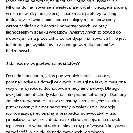
(choć trzeba pamiętać, że fundusze unijne są zużywane nie
tylko na dofinansowanie inwestycji, ale wydatki bieżące stanowią
w nich niewielką mniejszość) – podkreślają autorzy rankingu,
dodając, że równocześnie jednak kolejny rok obserwujemy
wzrost zadłużenia jednostek samorządowych, co przy
jednoczesnym spadku wydatków inwestycyjnych to powód do
niepokoju i silna przesłanka, że kondycja finansowa JST nie jest
tak dobra, jak wynikałoby to z samego wzrostu dochodów
budżetowych.
Jak liczono
bogactwo samorządów?
Dokładnie tak samo, jak w poprzednich latach – autorzy
pominęli wpływy z dotacji celowych, z uwagi na fakt, iż mają one
wpływ na wysokość dochodów, ale jedynie chwilowy. Dlatego
uwzględniono dochody własne i otrzymane subwencje. Dochody
zostały skorygowane na dwa sposoby: przez odjęcie składek
przekazywanych przez samorządy w związku z subwencją
równoważącą (regionalną w przypadku województw) – tzw.
janosikowe oraz przez dodanie skutków zmniejszenia stawek,
ulg i zwolnień w podatkach lokalnych (by porównywać faktyczną
zamożność, a nie skutki podejmowanych w gminach