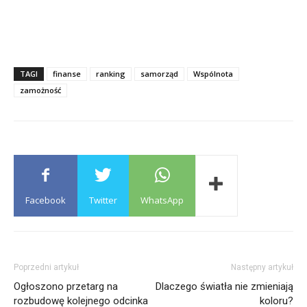
TAGI
finanse
ranking
samorząd
Wspólnota
zamożność
Facebook
Twitter
WhatsApp
Poprzedni artykuł
Następny artykuł
Ogłoszono przetarg na
Dlaczego światła nie zmieniają
rozbudowę kolejnego odcinka
koloru?