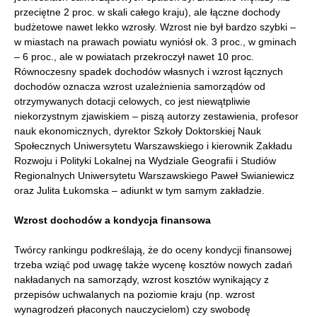
przeciętne 2 proc. w skali całego kraju), ale łączne dochody
budżetowe nawet lekko wzrosły. Wzrost nie był bardzo szybki –
w miastach na prawach powiatu wyniósł ok. 3 proc., w gminach
– 6 proc., ale w powiatach przekroczył nawet 10 proc.
Równoczesny spadek dochodów własnych i wzrost łącznych
dochodów oznacza wzrost uzależnienia samorządów od
otrzymywanych dotacji celowych, co jest niewątpliwie
niekorzystnym zjawiskiem – piszą autorzy zestawienia, profesor
nauk ekonomicznych, dyrektor Szkoły Doktorskiej Nauk
Społecznych Uniwersytetu Warszawskiego i kierownik Zakładu
Rozwoju i Polityki Lokalnej na Wydziale Geografii i Studiów
Regionalnych Uniwersytetu Warszawskiego Paweł Swianiewicz
oraz Julita Łukomska – adiunkt w tym samym zakładzie.
Wzrost dochodów a kondycja finansowa
Twórcy rankingu podkreślają, że do oceny kondycji finansowej
trzeba wziąć pod uwagę także wycenę kosztów nowych zadań
nakładanych na samorządy, wzrost kosztów wynikający z
przepisów uchwalanych na poziomie kraju (np. wzrost
wynagrodzeń płaconych nauczycielom) czy swobodę