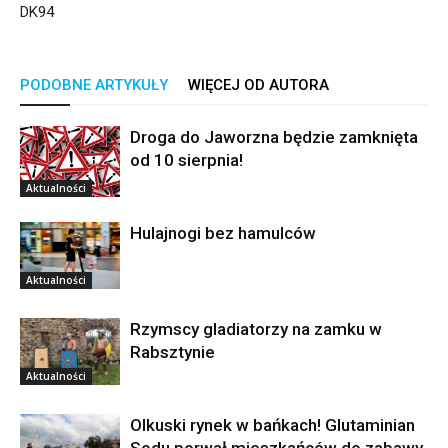
DK94
PODOBNE ARTYKUŁY
WIĘCEJ OD AUTORA
Droga do Jaworzna będzie zamknięta
od 10 sierpnia!
Aktualności
Hulajnogi bez hamulców
Aktualności
Rzymscy gladiatorzy na zamku w
Rabsztynie
Aktualności
Olkuski rynek w bańkach! Glutaminian
Sodu porwał mieszkańców do zabawy