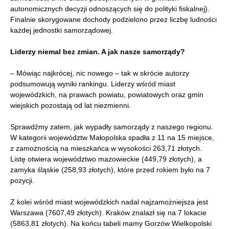
autonomicznych decyzji odnoszących się do polityki fiskalnej).
Finalnie skorygowane dochody podzielono przez liczbę ludności
każdej jednostki samorządowej.
Liderzy niemal bez zmian. A jak nasze samorządy?
– Mówiąc najkrócej, nic nowego – tak w skrócie autorzy
podsumowują wyniki rankingu. Liderzy wśród miast
wojewódzkich, na prawach powiatu, powiatowych oraz gmin
wiejskich pozostają od lat niezmienni.
Sprawdźmy zatem, jak wypadły samorządy z naszego regionu.
W kategorii województw Małopolska spadła z 11 na 15 miejsce,
z zamożnością na mieszkańca w wysokości 263,71 złotych.
Listę otwiera województwo mazowieckie (449,79 złotych), a
zamyka śląskie (258,93 złotych), które przed rokiem było na 7
pozycji.
Z kolei wśród miast wojewódzkich nadal najzamożniejsza jest
Warszawa (7607,49 złotych). Kraków znalazł się na 7 lokacie
(5863,81 złotych). Na końcu tabeli mamy Gorzów Wielkopolski