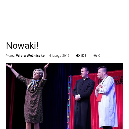
Nowaki!
Przez
Wiola Woźniczko
-
6 lutego 2019
508
0