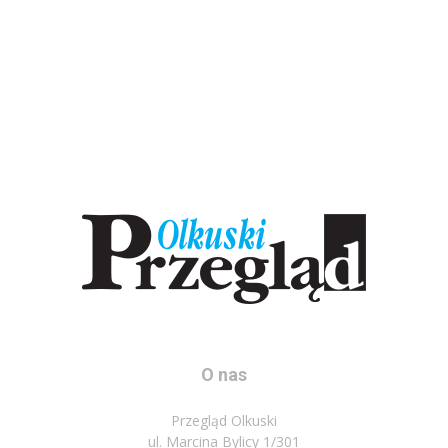
O nas
Przegląd Olkuski
ul. Marcina Bylicy 1/301