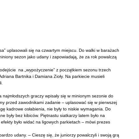
sa” uplasowali się na czwartym miejscu. Do walki w barażach
miniony sezon jako udany i zapowiadają, że za rok powalczą
o odejście na „wypożyczenie” z początkiem sezonu trzech
iana Bartnika i Damiana Zioły. Na parkiecie musieli
i.
ka najmłodszych graczy wpisały się w minionym sezonie do
my przed zawodnikami zadanie – uplasować się w pierwszej
ę kadrowe osłabienia, nie były to niskie wymagania. Do
e były bez kibiców. Piętnastu siatkarzy latem było na
 i efekty było widać na ligowych parkietach – mówi prezes
rdzo udany. – Cieszę się, że juniorzy powalczyli i swoją grą