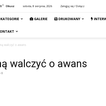
C
20
sobota, 8 sierpnia, 2026
Zaloguj się / Dołącz
Olkusz
KATEGORIE
GALERIE
DRUKOWANY
INTER
ONTAKT
zną walczyć o awans
ną walczyć o awans
0