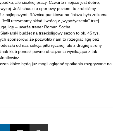
ypadku, ale ciężkiej pracy. Czwarte miejsce jest dobre,
wyżej. Jeśli chodzi o sportowy poziom, to zrobiliśmy
ć z najlepszymi. Różnica punktowa na finiszu była znikoma.
Jeśli utrzymamy skład i wrócą z „wypożyczenia” trzej
rugą ligę – uważa trener Roman Socha.
Siatkarski budżet na trzecioligowy sezon to ok. 45 tys.
nych sponsorów, że pozwoliło nam to rozegrać ligę bez
eszła od nas sekcja piłki ręcznej, ale z drugiej strony
dnak klub ponosił pewne obciążenia wynikające z tak
Mentlewicz.
wczas kibice będą już mogli oglądać spotkania rozgrywane na