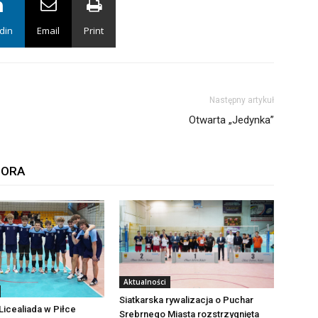
din
Email
Print
Następny artykuł
Otwarta „Jedynka”
TORA
Aktualności
Siatkarska rywalizacja o Puchar
icealiada w Piłce
Srebrnego Miasta rozstrzygnięta