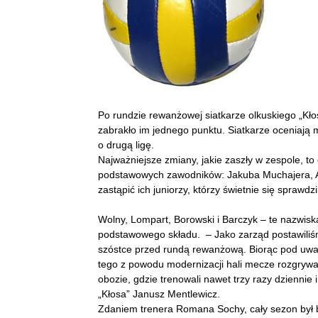
Po rundzie rewanżowej siatkarze olkuskiego „Kło
zabrakło im jednego punktu. Siatkarze oceniają 
o drugą ligę.
Najważniejsze zmiany, jakie zaszły w zespole, t
podstawowych zawodników: Jakuba Muchajera, Adr
zastąpić ich juniorzy, którzy świetnie się sprawdzil
Wolny, Lompart, Borowski i Barczyk – te nazwis
podstawowego składu. – Jako zarząd postawiliś
szóstce przed rundą rewanżową. Biorąc pod uwag
tego z powodu modernizacji hali mecze rozgrywan
obozie, gdzie trenowali nawet trzy razy dziennie
„Kłosa” Janusz Mentlewicz.
Zdaniem trenera Romana Sochy, cały sezon był ba