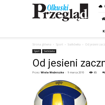
Przegląd
Olkuski
K
Strona główna
Sport
Siatkówka
Od jesieni zac
Sport
Siatkówka
Od jesieni zacz
Przez
Wiola Woźniczko
-
9 marca 2010
65