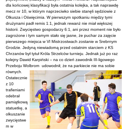
dla końcowej klasyfikacji była ostatnia kolejka, a tak naprawdę
mecz nr 10, w którym naprzeciwko siebie stanęli sędziowie z
Olkusza i Oświęcimia. W pierwszym spotkaniu między tymi
drużynami padł remis 1:1, jednak rewanż nie miał większej
historii. Zwycięstwo gospodarzy 6:1, ani przez moment nie było
zagrożone i tym samym stało się jasne, że puchar za zajęcie
pierwszego miejsca w VI Mistrzostwach zostanie w Srebrnym
Grodzie. Jedyną niewiadomą przed ostatnim starciem z KS
Chrzanów był tytuł Króla Strzelców turnieju. Jednak już po raz
kolejny Dawid Karpiński – na co dzień zawodnik III-ligowego
Przeboju Wolbrom udowodnił, że na parkiecie nie ma sobie
równych.
Ostatecznie
z 10
trafieniami
odebrał
pamiątkową
statuetkę, a
olkuszanie
zwycięstwe
m w