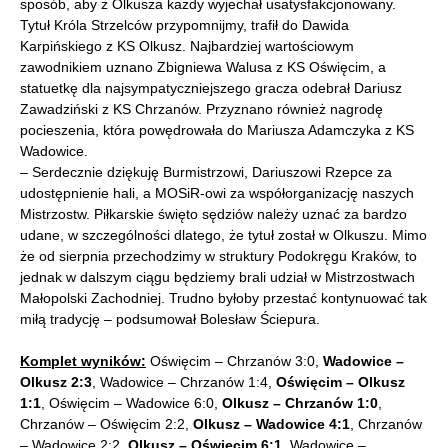
sposób, aby z Olkusza każdy wyjechał usatysfakcjonowany.
Tytuł Króla Strzelców przypomnijmy, trafił do Dawida
Karpińskiego z KS Olkusz. Najbardziej wartościowym
zawodnikiem uznano Zbigniewa Walusa z KS Oświęcim, a
statuetkę dla najsympatyczniejszego gracza odebrał Dariusz
Zawadziński z KS Chrzanów. Przyznano również nagrodę
pocieszenia, która powędrowała do Mariusza Adamczyka z KS
Wadowice.
– Serdecznie dziękuję Burmistrzowi, Dariuszowi Rzepce za
udostępnienie hali, a MOSiR-owi za współorganizację naszych
Mistrzostw. Piłkarskie święto sędziów należy uznać za bardzo
udane, w szczególności dlatego, że tytuł został w Olkuszu. Mimo
że od sierpnia przechodzimy w struktury Podokręgu Kraków, to
jednak w dalszym ciągu będziemy brali udział w Mistrzostwach
Małopolski Zachodniej. Trudno byłoby przestać kontynuować tak
miłą tradycję – podsumował Bolesław Ściepura.
Komplet wyników:
Oświęcim – Chrzanów 3:0,
Wadowice –
Olkusz 2:3
, Wadowice – Chrzanów 1:4,
Oświęcim – Olkusz
1:1
, Oświęcim – Wadowice 6:0,
Olkusz – Chrzanów 1:0
,
Chrzanów – Oświęcim 2:2,
Olkusz – Wadowice 4:1
, Chrzanów
– Wadowice 2:2,
Olkusz – Oświęcim 6:1
, Wadowice –