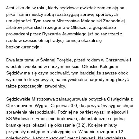
Jest kilka dni w roku, kiedy sędziowie gwizdek zamieniają na
piłkę i sami między sobą rozstrzygają sprawę sportowych
umiejętności. Tym razem Mistrzostwa Małopolski Zachodniej
arbitrów piłkarskich rozegrano w Olkuszu, a gospodarze
prowadzeni przez Ryszarda Jaworskiego już po raz trzeci z
rzędu w sześcioletniej tradycji turnieju okazali się
bezkonkurencyjni.
Dwa lata temu w Świnnej Porębie, przed rokiem w Chrzanowie i
w ostatni weekend w naszym mieście. Olkuskie Kolegium
Sędziów ma się czym pochwalić, tym bardziej że zawsze obok
wyróżnień drużynowych, na indywidualne nagrody mogą liczyć
także poszczególni zawodnicy.
Sędziowskie Mistrzostwa zainaugurowała potyczka Oświęcimia z
Chrzanowem. Wygrali Ci pierwsi 3:0, dając wyraźny sygnał chęci
sprawienia niespodzianki. Później na parkiet wyszli miejscowi i
KS Wadowice. Emocji nie brakowało, ale ostatecznie o jedną
bramkę lepsi okazali się olkuszanie (3:2). Kolejne minuty
przynosiły następne rozstrzygnięcia. W sumie rozegrano 12
pojedynków, „każdy z każdym” mecz i rewanż. Najważniejsza