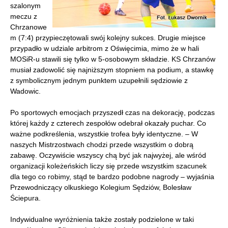
szalonym
meczu z
Chrzanowe
m (7:4) przypieczętowali swój kolejny sukces. Drugie miejsce
przypadło w udziale arbitrom z Oświęcimia, mimo że w hali
MOSiR-u stawili się tylko w 5-osobowym składzie. KS Chrzanów
musiał zadowolić się najniższym stopniem na podium, a stawkę
z symbolicznym jednym punktem uzupełnili sędziowie z
Wadowic.
Po sportowych emocjach przyszedł czas na dekorację, podczas
której każdy z czterech zespołów odebrał okazały puchar. Co
ważne podkreślenia, wszystkie trofea były identyczne. – W
naszych Mistrzostwach chodzi przede wszystkim o dobrą
zabawę. Oczywiście wszyscy chą być jak najwyżej, ale wśród
organizacji koleżeńskich liczy się przede wszystkim szacunek
dla tego co robimy, stąd te bardzo podobne nagrody – wyjaśnia
Przewodniczący olkuskiego Kolegium Sędziów, Bolesław
Ściepura.
Indywidualne wyróżnienia także zostały podzielone w taki