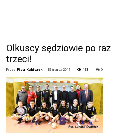
Olkuscy sędziowie po raz
trzeci!
Przez
Piotr Kubiczek
-
15 marca 2011
138
0