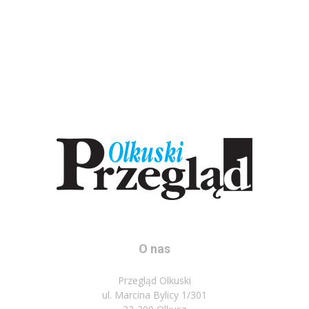
O nas
Przegląd Olkuski
ul. Marcina Bylicy 1/301