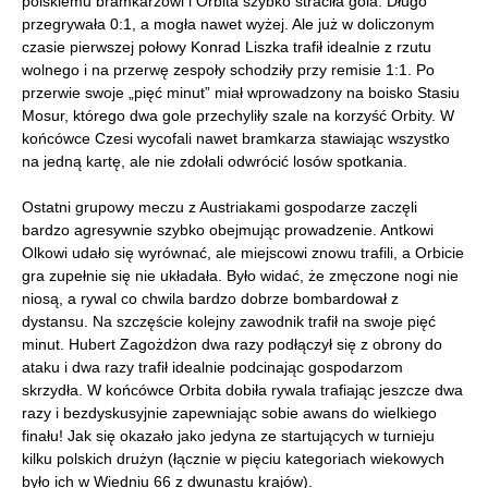
polskiemu bramkarzowi i Orbita szybko straciła gola. Długo
przegrywała 0:1, a mogła nawet wyżej. Ale już w doliczonym
czasie pierwszej połowy Konrad Liszka trafił idealnie z rzutu
wolnego i na przerwę zespoły schodziły przy remisie 1:1. Po
przerwie swoje „pięć minut” miał wprowadzony na boisko Stasiu
Mosur, którego dwa gole przechyliły szale na korzyść Orbity. W
końcówce Czesi wycofali nawet bramkarza stawiając wszystko
na jedną kartę, ale nie zdołali odwrócić losów spotkania.
Ostatni grupowy meczu z Austriakami gospodarze zaczęli
bardzo agresywnie szybko obejmując prowadzenie. Antkowi
Olkowi udało się wyrównać, ale miejscowi znowu trafili, a Orbicie
gra zupełnie się nie układała. Było widać, że zmęczone nogi nie
niosą, a rywal co chwila bardzo dobrze bombardował z
dystansu. Na szczęście kolejny zawodnik trafił na swoje pięć
minut. Hubert Zagożdżon dwa razy podłączył się z obrony do
ataku i dwa razy trafił idealnie podcinając gospodarzom
skrzydła. W końcówce Orbita dobiła rywala trafiając jeszcze dwa
razy i bezdyskusyjnie zapewniając sobie awans do wielkiego
finału! Jak się okazało jako jedyna ze startujących w turnieju
kilku polskich drużyn (łącznie w pięciu kategoriach wiekowych
było ich w Wiedniu 66 z dwunastu krajów).