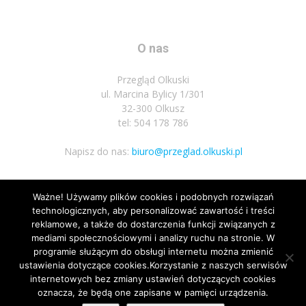
O nas
Przegląd Olkuski
ul. Marcina Bylicy 1/301
32-300 Olkusz
tel: 504 178 786
Napisz do nas:
biuro@przeglad.olkuski.pl
Ważne! Używamy plików cookies i podobnych rozwiązań
Podążaj za nami
technologicznych, aby personalizować zawartość i treści
reklamowe, a także do dostarczenia funkcji związanych z
mediami społecznościowymi i analizy ruchu na stronie. W
programie służącym do obsługi internetu można zmienić
ustawienia dotyczące cookies.Korzystanie z naszych serwisów
internetowych bez zmiany ustawień dotyczących cookies
oznacza, że będą one zapisane w pamięci urządzenia.
Nota prawna
Polityka prywatnosci
Kariera
Regulamin