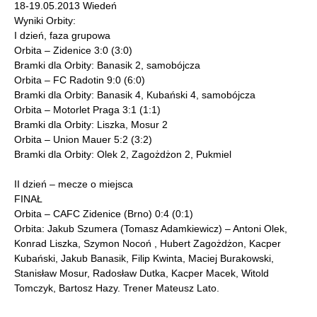
18-19.05.2013 Wiedeń
Wyniki Orbity:
I dzień, faza grupowa
Orbita – Zidenice 3:0 (3:0)
Bramki dla Orbity: Banasik 2, samobójcza
Orbita – FC Radotin 9:0 (6:0)
Bramki dla Orbity: Banasik 4, Kubański 4, samobójcza
Orbita – Motorlet Praga 3:1 (1:1)
Bramki dla Orbity: Liszka, Mosur 2
Orbita – Union Mauer 5:2 (3:2)
Bramki dla Orbity: Olek 2, Zagożdżon 2, Pukmiel
II dzień – mecze o miejsca
FINAŁ
Orbita – CAFC Zidenice (Brno) 0:4 (0:1)
Orbita: Jakub Szumera (Tomasz Adamkiewicz) – Antoni Olek,
Konrad Liszka, Szymon Nocoń , Hubert Zagożdżon, Kacper
Kubański, Jakub Banasik, Filip Kwinta, Maciej Burakowski,
Stanisław Mosur, Radosław Dutka, Kacper Macek, Witold
Tomczyk, Bartosz Hazy. Trener Mateusz Lato.