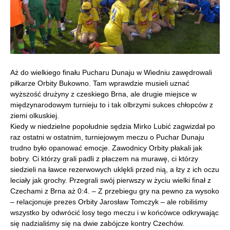
Aż do wielkiego finału Pucharu Dunaju w Wiedniu zawędrowali
piłkarze Orbity Bukowno. Tam wprawdzie musieli uznać
wyższość drużyny z czeskiego Brna, ale drugie miejsce w
międzynarodowym turnieju to i tak olbrzymi sukces chłopców z
ziemi olkuskiej.
Kiedy w niedzielne popołudnie sędzia Mirko Lubić zagwizdał po
raz ostatni w ostatnim, turniejowym meczu o Puchar Dunaju
trudno było opanować emocje. Zawodnicy Orbity płakali jak
bobry. Ci którzy grali padli z płaczem na murawę, ci którzy
siedzieli na ławce rezerwowych uklękli przed nią, a łzy z ich oczu
leciały jak grochy. Przegrali swój pierwszy w życiu wielki finał z
Czechami z Brna aż 0:4. – Z przebiegu gry na pewno za wysoko
– relacjonuje prezes Orbity Jarosław Tomczyk – ale robiliśmy
wszystko by odwrócić losy tego meczu i w końcówce odkrywając
się nadzialiśmy się na dwie zabójcze kontry Czechów.