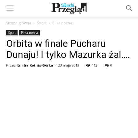
Strona główna
Sport
Piłka nożna
Sport
Piłka nożna
Orbita w finale Pucharu
Dunaju! I tylko Mazurka żal….
Przez
Emilia Kotnis-Górka
-
23 maja 2013
113
0