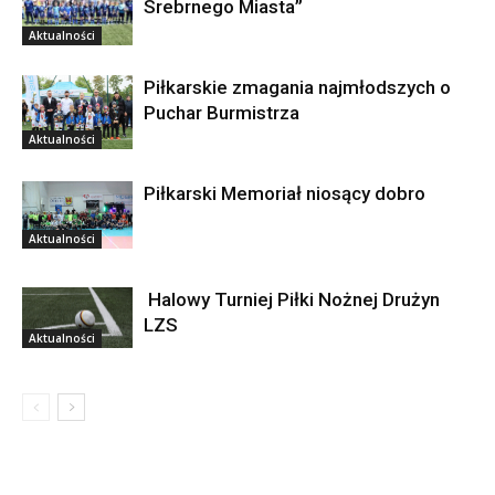
Srebrnego Miasta”
Aktualności
Piłkarskie zmagania najmłodszych o
Puchar Burmistrza
Aktualności
Piłkarski Memoriał niosący dobro
Aktualności
Halowy Turniej Piłki Nożnej Drużyn
LZS
Aktualności