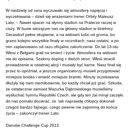
W niedzielę od rana wyczuwało się atmosferę napięcia i
wyczekiwania – dzieli się wrażeniami trener Orbity Mateusz
Lato. – Nawet spacer na słynny stadion na Praterze raczej w
ciszy. W busie wiozącym nas na główny stadion w dzielnicy
Gerasdorf pełne skupienie, a na widowni ludzi od groma, bo
grano kolejno wszystkie finały w rocznikach, nasz ostatni, a po
nim zaplanowano od razu oficjalne zakończenie. Do lat 13-stu
Włosi z Belgami grali na śmierć i życie. Atmosfera na widowni
nie do opisania. Szalony doping z dwóch stron. Włosi stracili
prowadzenie w ostatniej akcji i musiały być karne. Nasz finał się
przez to opóźniał, a jeszcze organizatorzy musieli przygotować
mniejsze boisko i wnieść mniejsze bramki. Minuty oczekiwania
dłużyły się nam niemiłosiernie, bo każdy chciał już grać. Szkoda,
że ostatecznie zamiast Mazurka Dąbrowskiego musieliśmy
wysłuchać hymnu Republiki Czech, ale gdy ten żal minął zaczęło
do nas pomału docierać, że tak naprawdę chłopcy dokonali
czegoś bardzo fajnego, czego pewnie nie zapomną do końca
życia – zakończył trener Lato.
Danube Challenge Cup 2013