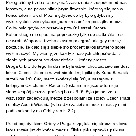
Przegraliśmy trzeba to przyznać zasłużenie z zespołem od nas
lepszym, a na pewno silniejszym fizycznie, który tą siłą nas w
końcu zdominował. Można gdybać co by było gdybyśmy
wykorzystali dwie sytuacje „sam na sam” na początku meczu.
Co by było gdyby po przerwie przy 0:1 strzał Kacpra
Kubańskiego nie spadł na poprzeczkę tylko do siatki. Ale to se
ne wrati. W sporcie trzeba czasem przegrać, ale gdy ma się
poczucie, że dało się z siebie sto procent jakoś łatwiej to sobie
wytłumaczyć. My wiemy, że każdy z naszych chłopców dał z
siebie tych procent sto dwadzieścia – kończy prezes.
Droga Orbity do tego finału nie była łatwa, choć zaczęło się dość
lekko. Czesi z Zidenic nawet nie dotknęli piłki gdy Kuba Banasik
strzelił na 1:0. Cały mecz skończył się 3:0, a następny z
kolejnymi Czechami z Radonic (ostatnie miejsce w turnieju,
słaby zespół) jeszcze prościej bo aż 9:0!. Było jasne, że o
wszystkim zadecydują mecze z zespołami ze stolicy Czech Pragi
i stolicy Austrii Wiednia (w bardzo zaciętym meczu między nimi
padł znakomity dla Orbity remis 2:2).
Przed pojedynkiem Orbity z Pragą rozpętała się straszna ulewa,
która trwała już do końca meczu. Śliska piłka sprawiła psikusa