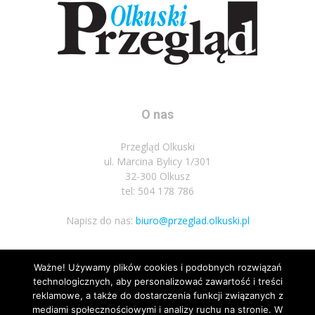
O nas
Przegląd Olkuski
ul. Marcina Bylicy 1/301
32-300 Olkusz
tel: 504 178 786
Napisz do nas:
biuro@przeglad.olkuski.pl
Ważne! Używamy plików cookies i podobnych rozwiązań
Podążaj za nami
technologicznych, aby personalizować zawartość i treści
reklamowe, a także do dostarczenia funkcji związanych z
mediami społecznościowymi i analizy ruchu na stronie. W