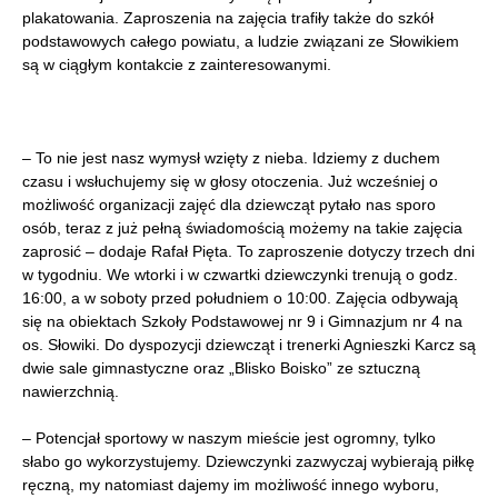
plakatowania. Zaproszenia na zajęcia trafiły także do szkół
podstawowych całego powiatu, a ludzie związani ze Słowikiem
są w ciągłym kontakcie z zainteresowanymi.
– To nie jest nasz wymysł wzięty z nieba. Idziemy z duchem
czasu i wsłuchujemy się w głosy otoczenia. Już wcześniej o
możliwość organizacji zajęć dla dziewcząt pytało nas sporo
osób, teraz z już pełną świadomością możemy na takie zajęcia
zaprosić – dodaje Rafał Pięta. To zaproszenie dotyczy trzech dni
w tygodniu. We wtorki i w czwartki dziewczynki trenują o godz.
16:00, a w soboty przed południem o 10:00. Zajęcia odbywają
się na obiektach Szkoły Podstawowej nr 9 i Gimnazjum nr 4 na
os. Słowiki. Do dyspozycji dziewcząt i trenerki Agnieszki Karcz są
dwie sale gimnastyczne oraz „Blisko Boisko” ze sztuczną
nawierzchnią.
– Potencjał sportowy w naszym mieście jest ogromny, tylko
słabo go wykorzystujemy. Dziewczynki zazwyczaj wybierają piłkę
ręczną, my natomiast dajemy im możliwość innego wyboru,