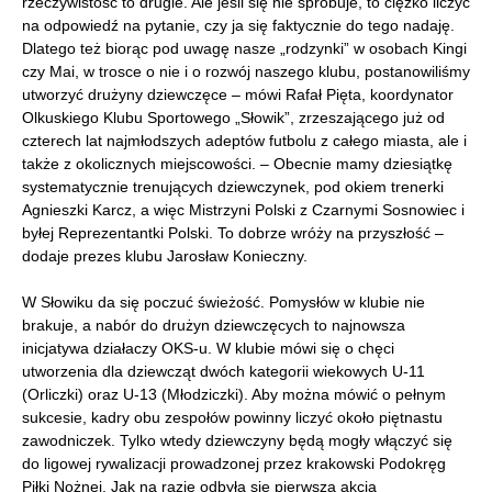
rzeczywistość to drugie. Ale jeśli się nie spróbuje, to ciężko liczyć
na odpowiedź na pytanie, czy ja się faktycznie do tego nadaję.
Dlatego też biorąc pod uwagę nasze „rodzynki” w osobach Kingi
czy Mai, w trosce o nie i o rozwój naszego klubu, postanowiliśmy
utworzyć drużyny dziewczęce – mówi Rafał Pięta, koordynator
Olkuskiego Klubu Sportowego „Słowik”, zrzeszającego już od
czterech lat najmłodszych adeptów futbolu z całego miasta, ale i
także z okolicznych miejscowości. – Obecnie mamy dziesiątkę
systematycznie trenujących dziewczynek, pod okiem trenerki
Agnieszki Karcz, a więc Mistrzyni Polski z Czarnymi Sosnowiec i
byłej Reprezentantki Polski. To dobrze wróży na przyszłość –
dodaje prezes klubu Jarosław Konieczny.
W Słowiku da się poczuć świeżość. Pomysłów w klubie nie
brakuje, a nabór do drużyn dziewczęcych to najnowsza
inicjatywa działaczy OKS-u. W klubie mówi się o chęci
utworzenia dla dziewcząt dwóch kategorii wiekowych U-11
(Orliczki) oraz U-13 (Młodziczki). Aby można mówić o pełnym
sukcesie, kadry obu zespołów powinny liczyć około piętnastu
zawodniczek. Tylko wtedy dziewczyny będą mogły włączyć się
do ligowej rywalizacji prowadzonej przez krakowski Podokręg
Piłki Nożnej. Jak na razie odbyła się pierwsza akcja