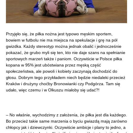
Przyjęło się, że piłka nożna jest typowo męskim sportem,
bowiem w futbolu nie ma miejsca na spekulacje i grę na pół
gwizdka. Każdy stereotyp można jednak obalić i jednocześnie
pokazać, że grubo myli się ten, kto nie daje szans na spełnianie
sportowych marzeń także i paniom. Oczywiście w Polsce piłka
kopana w 95% jest ubóstwiana przez męską część
społeczeństwa, ale powoli i kobiety zaczynają dochodzić do
głosu. Dobrym tego przykładem niech będzie niedaleki przecież
Kraków i drużyny choćby Bronowianki czy Podgórza. Tam się
udało, więc czemu i w Olkuszu miałoby się udać?!
– No właśnie, wychodzimy z założenia, że piłka jest dla każdego.
Bo przecież takie same marzenia o byciu gwiazdą mają zarówno
chłopcy jak i dziewczynki. Oczywiście ambicje i plany to jedno, a