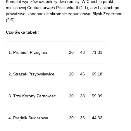
Komplet wyników uzupełniły dwa remisy. W Chechle punkt
miejscowej Centurii urwała Piliczanka II (1:1), a w Laskach po
prawdziwej kanonadzie skromnie zapunktował Błysk Zederman
(5:5)
Czołówka tabeli:
1. Promień Przeginia
20
48
71:31
2. Strażak Przybysławice
20
46
69:18
3. Trzy Korony Żarnowiec
20
38
59:39
4. Prądnik Sułoszowa
20
36
44:33