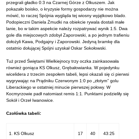
przegrali gładko 0:3 na Czarnej Górze z Olkuszem. Jak
pokazało boisko, o kryzysie formy gospodarzy nie można
mówić, to raczej Spójnia wygląda tej wiosny wyjątkowo blado.
Podopieczni Daniela Żmudki na obiekcie rywala dostali małe
lanie, bo w takim aspekcie należy rozpatrywać wynik 1:5. Dwa
gole dla miejscowych zdobył Zaporowski, a po jednym trafieniu
dołożyli Kawa, Podgajny i Zaporowski. Jedyną bramkę dla
ostatnio dołującej Spójni uzyskał Oskar Sokołowski.
Tuż przed Świętami Wielkiejnocy trzy oczka zainkasowała
również goniąca KS Olkusz, Grębałowianka. W pojedynku
wicelidera z trzecim zespołem tabeli, lepsi okazali się ci pierwsi
wygrywając na Prądniku Czerwonym 1:0 po „złotym” golu
Liberackiego w ostatniej minucie pierwszej połowy. W
Kocmyrzowie padł natomiast remis 1:1. Punktami podzieliły się
Sokół i Orzeł Iwanowice.
Czołówka tabeli:
1. KS Olkusz
17
40
43:25