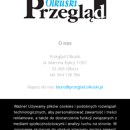
O nas
Przegląd Olkuski
ul. Marcina Bylicy 1/301
32-300 Olkusz
tel: 504 178 786
Napisz do nas:
biuro@przeglad.olkuski.pl
Ważne! Używamy plików cookies i podobnych rozwiązań
Podążaj za nami
technologicznych, aby personalizować zawartość i treści
reklamowe, a także do dostarczenia funkcji związanych z
mediami społecznościowymi i analizy ruchu na stronie. W
programie służącym do obsługi internetu można zmienić