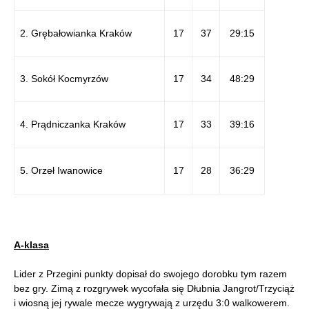
2. Grębałowianka Kraków
17
37
29:15
3. Sokół Kocmyrzów
17
34
48:29
4. Prądniczanka Kraków
17
33
39:16
5. Orzeł Iwanowice
17
28
36:29
A-klasa
Lider z Przegini punkty dopisał do swojego dorobku tym razem
bez gry. Zimą z rozgrywek wycofała się Dłubnia Jangrot/Trzyciąż
i wiosną jej rywale mecze wygrywają z urzędu 3:0 walkowerem.