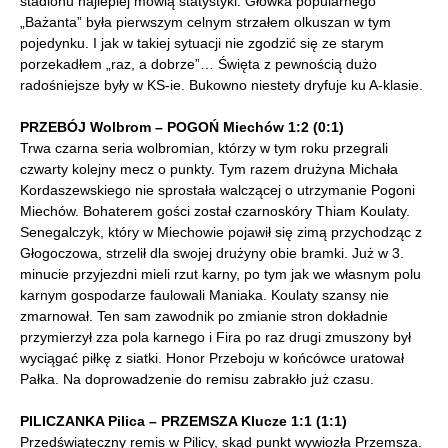
stadionu najlepiej mówią statystyki. Główka popularnego
„Bażanta” była pierwszym celnym strzałem olkuszan w tym
pojedynku. I jak w takiej sytuacji nie zgodzić się ze starym
porzekadłem „raz, a dobrze”… Święta z pewnością dużo
radośniejsze były w KS-ie. Bukowno niestety dryfuje ku A-klasie.
PRZEBÓJ Wolbrom – POGOŃ Miechów 1:2 (0:1)
Trwa czarna seria wolbromian, którzy w tym roku przegrali
czwarty kolejny mecz o punkty. Tym razem drużyna Michała
Kordaszewskiego nie sprostała walczącej o utrzymanie Pogoni
Miechów. Bohaterem gości został czarnoskóry Thiam Koulaty.
Senegalczyk, który w Miechowie pojawił się zimą przychodząc z
Głogoczowa, strzelił dla swojej drużyny obie bramki. Już w 3.
minucie przyjezdni mieli rzut karny, po tym jak we własnym polu
karnym gospodarze faulowali Maniaka. Koulaty szansy nie
zmarnował. Ten sam zawodnik po zmianie stron dokładnie
przymierzył zza pola karnego i Fira po raz drugi zmuszony był
wyciągać piłkę z siatki. Honor Przeboju w końcówce uratował
Pałka. Na doprowadzenie do remisu zabrakło już czasu.
PILICZANKA Pilica – PRZEMSZA Klucze 1:1 (1:1)
Przedświąteczny remis w Pilicy, skąd punkt wywiozła Przemsza.