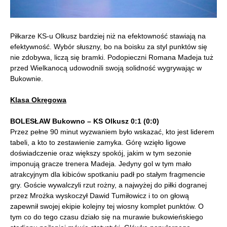
Piłkarze KS-u Olkusz bardziej niż na efektowność stawiają na
efektywność. Wybór słuszny, bo na boisku za styl punktów się
nie zdobywa, liczą się bramki. Podopieczni Romana Madeja tuż
przed Wielkanocą udowodnili swoją solidność wygrywając w
Bukownie.
Klasa Okręgowa
BOLESŁAW Bukowno – KS Olkusz 0:1 (0:0)
Przez pełne 90 minut wyzwaniem było wskazać, kto jest liderem
tabeli, a kto to zestawienie zamyka. Górę wzięło ligowe
doświadczenie oraz większy spokój, jakim w tym sezonie
imponują gracze trenera Madeja. Jedyny gol w tym mało
atrakcyjnym dla kibiców spotkaniu padł po stałym fragmencie
gry. Goście wywalczyli rzut rożny, a najwyżej do piłki dogranej
przez Mrożka wyskoczył Dawid Tumiłowicz i to on głową
zapewnił swojej ekipie kolejny tej wiosny komplet punktów. O
tym co do tego czasu działo się na murawie bukowieńskiego