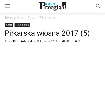
Strona główna
Sport
Piłka nożna
Sport
Piłka nożna
Piłkarska wiosna 2017 (5)
Przez
Piotr Kubiczek
-
18 kwietnia 2017
89
0