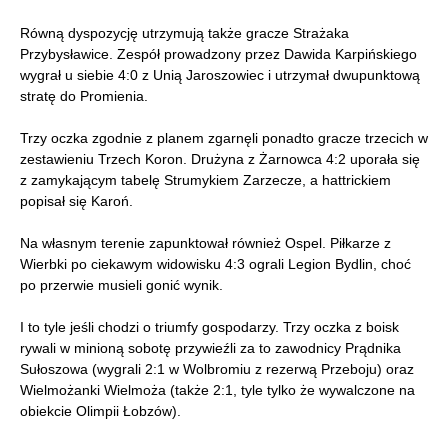
Równą dyspozycję utrzymują także gracze Strażaka
Przybysławice. Zespół prowadzony przez Dawida Karpińskiego
wygrał u siebie 4:0 z Unią Jaroszowiec i utrzymał dwupunktową
stratę do Promienia.
Trzy oczka zgodnie z planem zgarnęli ponadto gracze trzecich w
zestawieniu Trzech Koron. Drużyna z Żarnowca 4:2 uporała się
z zamykającym tabelę Strumykiem Zarzecze, a hattrickiem
popisał się Karoń.
Na własnym terenie zapunktował również Ospel. Piłkarze z
Wierbki po ciekawym widowisku 4:3 ograli Legion Bydlin, choć
po przerwie musieli gonić wynik.
I to tyle jeśli chodzi o triumfy gospodarzy. Trzy oczka z boisk
rywali w minioną sobotę przywieźli za to zawodnicy Prądnika
Sułoszowa (wygrali 2:1 w Wolbromiu z rezerwą Przeboju) oraz
Wielmożanki Wielmoża (także 2:1, tyle tylko że wywalczone na
obiekcie Olimpii Łobzów).