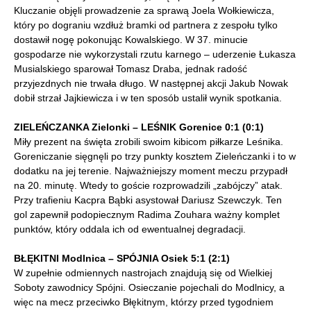
Kluczanie objęli prowadzenie za sprawą Joela Wołkiewicza,
który po dograniu wzdłuż bramki od partnera z zespołu tylko
dostawił nogę pokonując Kowalskiego. W 37. minucie
gospodarze nie wykorzystali rzutu karnego – uderzenie Łukasza
Musialskiego sparował Tomasz Draba, jednak radość
przyjezdnych nie trwała długo. W następnej akcji Jakub Nowak
dobił strzał Jajkiewicza i w ten sposób ustalił wynik spotkania.
ZIELEŃCZANKA Zielonki – LEŚNIK Gorenice 0:1 (0:1)
Miły prezent na święta zrobili swoim kibicom piłkarze Leśnika.
Goreniczanie sięgnęli po trzy punkty kosztem Zieleńczanki i to w
dodatku na jej terenie. Najważniejszy moment meczu przypadł
na 20. minutę. Wtedy to goście rozprowadzili „zabójczy” atak.
Przy trafieniu Kacpra Bąbki asystował Dariusz Szewczyk. Ten
gol zapewnił podopiecznym Radima Zouhara ważny komplet
punktów, który oddala ich od ewentualnej degradacji.
BŁĘKITNI Modlnica – SPÓJNIA Osiek 5:1 (2:1)
W zupełnie odmiennych nastrojach znajdują się od Wielkiej
Soboty zawodnicy Spójni. Osieczanie pojechali do Modlnicy, a
więc na mecz przeciwko Błękitnym, którzy przed tygodniem